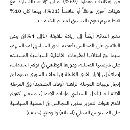
من إمكانيات وموارد (69%) أو أن تؤديه بالتشارك مع
هيئات أخرى توافقاً أو تنافساً (21%)، بينما كان 10%
فقط منهم يقوم بالتنسيق لتقديم الخدمات.
تشير النتائج أيضاً إلى زيادة طفيفة (1إلى 4%)في وعي
القائمين على المجالس بأهمية الدور السياسي لمجالسهم،
سيما مع امتلاكها لمقومات الفاعلية السياسية المستندة
على شرعيتها المحلية، ودورها الوظيفي في توفير الخدمات،
إضافةً إلى إقرار القوى الفاعلة في الملف السوري بدورها في
إنجاز ترتيبات المرحلة الراهنة (وقف التصعيد) وفي المرحلة
الانتقالية (الحل السياسي وإعادة الإعمار)، وسعيها كقوى
لفتح قنوات لتعزيز تمثيل المجالس في العملية السياسية
على المستويين المحلي (استانة) والوطني (جنيف).