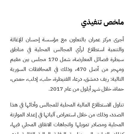
ملخص تنفيذي
أجرى مركز عمران بالتعاون مع مؤسسة إحسان للإغاثة
والتنمية استطلاع لرأي المجالس المحلية في مناطق
سيطرة فصائل المعارضة، شمل 170 مجلس بين مقيم
ومهجر من أصل 470، وذلك في المحافظات السورية
التالية: ريف دمشق، درعا، القنيطرة، حلب، إدلب، حمص،
حماة، خلال شهر أيلول من عام 2017.
تناول الاستطلاع المالية المحلية للمجالس وأدائها في هذا
الصدد، وذلك من خلال استعراض آلياتها في إعداد الموازنة
المحلية ومصادر تمويلها واتجاهات الانفاق المحلي فيها،