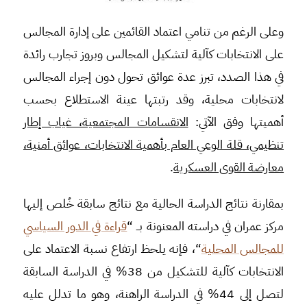
وعلى الرغم من تنامي اعتماد القائمين على إدارة المجالس
على الانتخابات كآلية لتشكيل المجالس وبروز تجارب رائدة
في هذا الصدد، تبرز عدة عوائق تحول دون إجراء المجالس
لانتخابات محلية، وقد رتبتها عينة الاستطلاع بحسب
أهميتها وفق الآتي:
الانقسامات المجتمعية، غياب إطار
تنظيمي، قلة الوعي العام بأهمية الانتخابات، عوائق أمنية،
معارضة القوى العسكرية
.
بمقارنة نتائج الدراسة الحالية مع نتائج سابقة خُلص إليها
مركز عمران في دراسته المعنونة بــ “
قراءة في الدور السياسي
للمجالس المحلية
“، فإنه يلحظ ارتفاع نسبة الاعتماد على
الانتخابات كآلية للتشكيل من 38% في الدراسة السابقة
لتصل إلى 44% في الدراسة الراهنة، وهو ما تدلل عليه