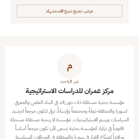
عرض جميع صيغ الاستشهاد
م
عن الباحث
مركز عمران للدراسات الاستراتيجية
مؤسسة بحثية مستقلة ذات دور رائد في البناء العلمي والمعرفي
لسوريا والمنطقة دولةً ومجتمعاً وإنساناً، ترقى لتكون مرجعاً لترشيد
السياسات ورسم الاستراتيجيات. مؤسسة لا ربحية مستقلة مسجلة
قانونياً في تركيا، كمؤسسة بحثية تسعى لأن تكون مرجعاً أساساً
ورافداً لصنّاع القرار في سوريا والمنطقة في المجالات السياسية