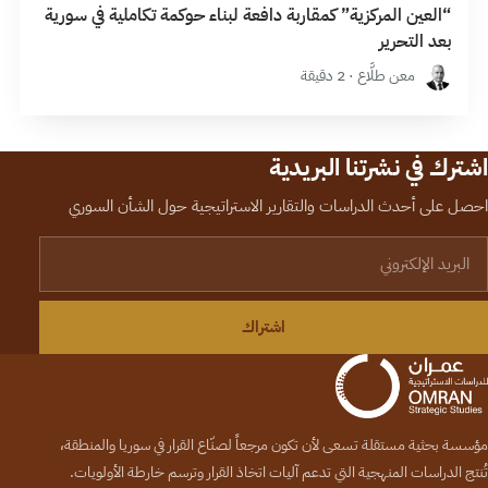
“العين المركزية” كمقاربة دافعة لبناء حوكمة تكاملية في سورية
بعد التحرير
معن طلَّاع · 2 دقيقة
اشترك في نشرتنا البريدية
احصل على أحدث الدراسات والتقارير الاستراتيجية حول الشأن السوري
لبريد الإلكتروني
اشتراك
مؤسسة بحثية مستقلة تسعى لأن تكون مرجعاً لصنّاع القرار في سوريا والمنطقة،
تُنتج الدراسات المنهجية التي تدعم آليات اتخاذ القرار وترسم خارطة الأولويات.