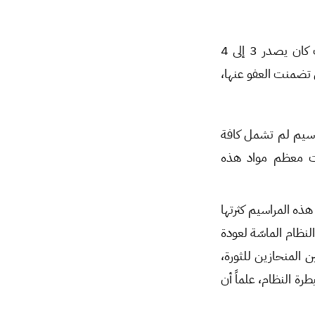
بشكل سنوي، ومنذ عام 2011 كان يصدر مرسوم عفو واحد على الأقل، وفي بعض السنوات كان يصدر 3 إلى 4
تضمنت العفو عنها،
عياً، ولكن هذه المراسيم لم تشمل كافة
ثنت معظم مواد هذه
وماً تشريعياً، يُلاحظ في هذه المراسيم كثرتها
ياً، عدا عام 2017، ويعود ذلك لحاجة النظام الماسّة لعودة
 المنحازين للثورة،
ة النظام، علماً أن