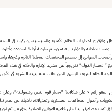
والإفراج لمقاربات النظام الأمنية والسياسية، إذ ركزت في السنة ا
ك ونخب قياداته والمؤثرين فيه، ورسم خارطة أولية لحدوده وأطره، 
أصحاب السوابق إلى تسميم المجتمعات المحلية الثائرة وغيرها، واستثم
مع “انحسار الدولة” تدريجياً عن مشهد الإدارة والحكم في هذه المج
جة النظام للنزيف البشري الذي عانت منه بنيته البشرية في الأجهز
يؤكد تحليل نص مرسوم العفو رقم 7 على شكلانية “معيار قوة النص وشموليته
 العقوبات وأصول المحاكمات العسكرية وتعديلاته، ناهيك عن عدم تنا
 التي تمت مصادرتها بناءً على خلفية القوانين الصادرة بحق من تم تجر