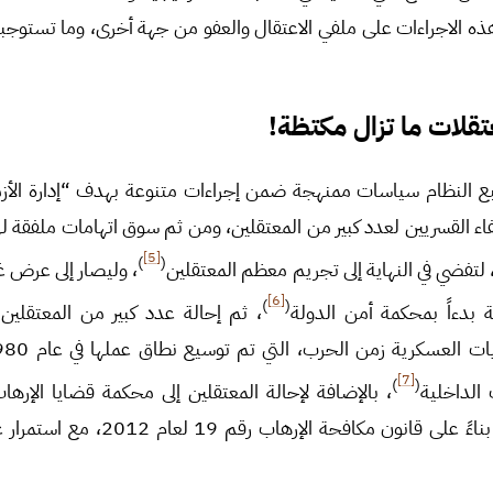
ه الاجراءات على ملفي الاعتقال والعفو من جهة أخرى، وما تستوج
قلات ما تزال مكتظة!
تبع النظام سياسات ممنهجة ضمن إجراءات متنوعة بهدف “إدارة الأزم
خفاء القسريين لعدد كبير من المعتقلين، ومن ثم سوق اتهامات ملفقة ل
[5]
)
(
 لتفضي في النهاية إلى تجريم معظم المعتقلين
، وليصار إلى عرض غ
[6]
)
(
 بدءاً بمحكمة أمن الدولة
، ثم إحالة عدد كبير من المعتقلين
[7]
)
(
 الداخلية
، بالإضافة لإحالة المعتقلين إلى محكمة قضايا الإرها
بالقانون 22 لعام 2012، بناءً على قانون مك