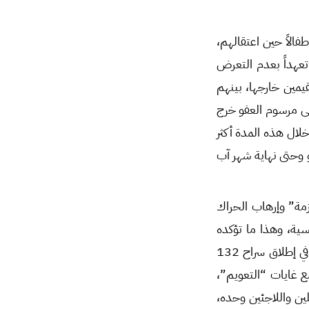
ة فقط، بينهم 61 سيدة و16 شخصاً كانوا أطفالاً حين اعتقالهم،
وا تعهداً بعدم التعرض
ين والمقيمين خارجها، بينهم
ناءً على مرسوم العفو خرج
نهم خلال هذه المدة أكثر
نذ صدور مرسوم العفو وحتى نهاية شهر آب
زمة” وإرهاب الحراك
ية، وهذا ما تؤكده
النتائج، إذ لم تسهم جميع المراسيم الصادرة منذ بدء الثورة السورية (والبالغ عددها 23)، في إطلاق سراح 132
ع غايات “التعويم”،
لين واللاجئين وحده،