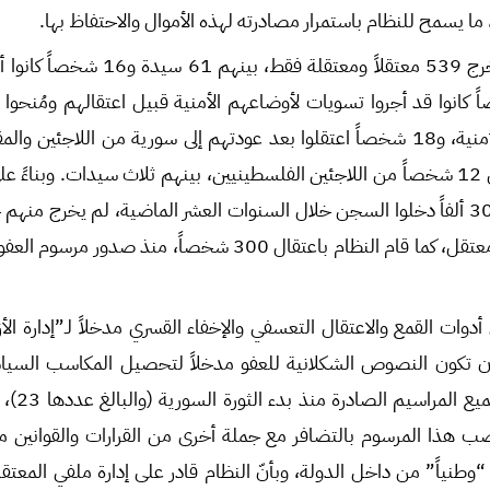
على إثر هذا المرسوم خرج 539 معتقلاً ومعتقل
هم 158 شخصاً كانوا قد أجروا تسويات لأوضاعهم الأمنية قبيل اعتقالهم ومُنح
لهم من قبل الفروع الأمنية، و18 شخصاً اعتقلوا بعد عودتهم إلى سورية من اللاجئ
سيدتان، وما لا يقل عن 12 شخصاً من اللاجئين الفلسطينيين، بينهم ثلاث سيدات. وب
136 معتقلاً من أصل 30 ألفاً دخلوا السجن خلال السنوات العشر الماضية، لم يخرج م
من 5000 إلى 6000 معتقل، كما قام النظام باعتقال 300 شخصاً، م
وات القمع والاعتقال التعسفي والإخفاء القسري مدخلاً لـ”إدارة الأ
ن تكون النصوص الشكلانية للعفو مدخلاً لتحصيل المكاسب السياس
صب هذا المرسوم بالتضافر مع جملة أخرى من القرارات والقوانين م
 “وطنياً” من داخل الدولة، وبأنّ النظام قادر على إدارة ملفي المعتق