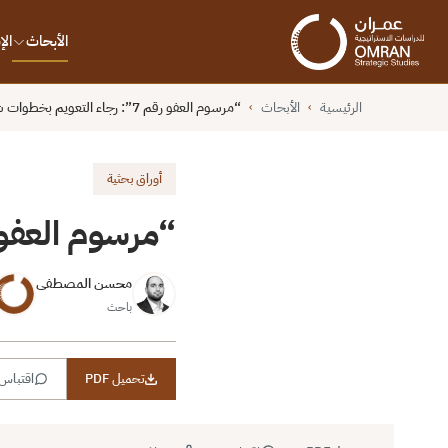
الأبحاث
ال
الرئيسية
الأبحاث
“مرسوم العفو رقم 7”: رجاء التعويم بخطوات شكلية
›
›
أوراق بحثية
“مرسوم العفو رقم 7”: رجاء التعويم
محسن المصطفى
باحث
تحميل PDF
اقتباس