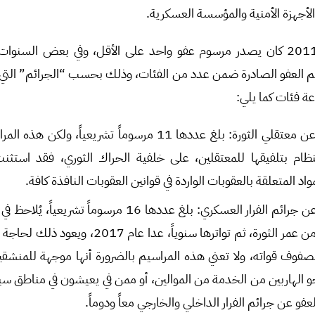
الأجهزة الأمنية والمؤسسة العسكرية.
م العفو الصادرة ضمن عدد من الفئات، وذلك بحسب “الجرائم” التي 
ة فئات كما يلي:
مراسيم تتضمن العفو عن معتقلي الثورة: بلغ عددها 11 مرسوماً تشري
لنظام بتلفيقها للمعتقلين، على خلفية الحراك الثوري، فقد است
اد المتعلقة بالعقوبات الواردة في قوانين العقوبات النافذة كافة.
مراسيم تتضمن العفو عن جرائم الفرار العسكري: بلغ عددها 16 مرس
في الأعوام الثلاثة الأولى من عمر الثورة، ثم تواترها سنو
فوف قواته، ولا تعني هذه المراسيم بالضرورة أنها موجهة للمنشقين
 الهاربين من الخدمة من الموالين، أو ممن في يعيشون في مناطق سيطر
و عن جرائم الفرار الداخلي والخارجي معاً ودوماً.