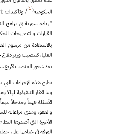
[1]
)
(
الحكومية
، وتأكيدات نا
“ريادة سورية في برامج الت
القرارات والتصريحات الحك
بالاستفادة من مرسوم العفو
العليا، كتنصيب وزير دفاع 
بعد شغور المنصب لأربع سنوات
تطرح هذه الإجراءات التي
وما الآثار التنفيذية لها؟ 
الأسئلة فهماً ومدخلاً مهما
والعفو، ومدى مراعاته للس
الأخيرة التي أصدرها النظ
الورقة في ختامها على جملة