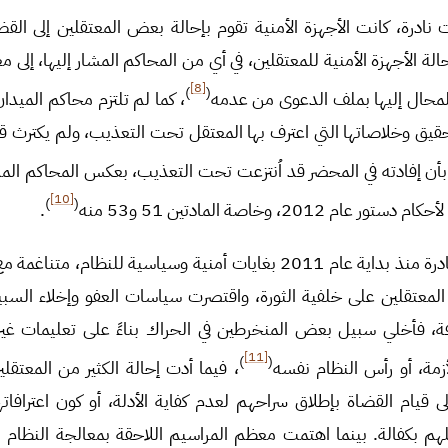
نادرة، كانت الأجهزة الأمنية تقوم بإحالة بعض المعتقلين إلى القض
لة الأجهزة الأمنية للمعتقلين، في أي من المحاكم المشار إليها، إلى مع
[8]
)
(
حال إليها بملف الدعوى من عدمه
، كما لم تلتزم محاكم الميد
حقيق وخلاصاتها التي اعترف بها المعتقل تحت التعذيب، ولم يكترث 
بأن إفادته في المحضر قد اُنتزعت تحت التعذيب، بعكس المحاكم الم
[10]
)
(
2، وخاصة المادتين 51 و53 منه
.
ارتبطت مراسيم العفو الصادرة منذ بداية عام 2011 بغايات أمنية وسياسية للن
المعتقلين على خلفية الثورة، واقتصرت سياسات العفو وإخلاء السب
، فأخلي سبيل بعض المنخرطين في الحراك بناءً على تعليمات غي
[11]
)
(
لأزمة، أو رأس النظام نفسه
، فيما أدت إحالة الكثير من المعتقلي
إلى قيام القضاة بإطلاق سراحهم لعدم كفاية الأدلة، أو كون اعتراف
لهم بكفالة. بينما اهتمت معظم المراسيم اللاحقة بمعالجة النظام 