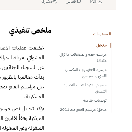
PDF
اقتباس
مشاركة
ملخص تنفيذي
المحتويات
مدخل
خضعت عمليات الاعتقال 
مراسيم جمة والمعتقلات ما تزال
العشوائي لغربلة الحرا
مكتظة!
عن السجناء الجنائيين و
مراسيم العفو: رجاء المكسب
الأمني والسياسي
بدأت معالمها بالظهور 
مرسوم العفو: اغتراب النص عن
جل مراسيم العفو بمعال
التطبيق
العسكرية.
توصيات ختامية
ملحق: مراسيم العفو منذ 2011
المرتكبة وفقاً لقانون
المنقولة وغير المنقولة