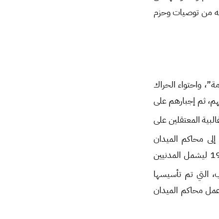
به من توصيات وحزم
ة”، واحتواء الحراك
هم، ثم إجبارهم على
البية المعتقلين على
 إلى محاكم الميدان
العسكرية والخاصة بالجنايات العسكرية زمن الحرب، التي تم توسيع نطاق عملها في عام 1980 ليشمل المدنيين
ب، التي تم تأسيسها
افحة الإرهاب رقم 19 لعام 2012، مع استمرار عمل محاكم الميدان