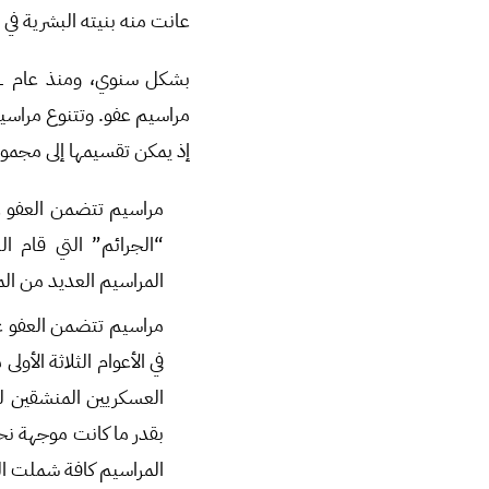
عانت منه بنيته البشرية في 
مراسيم عفو. وتتنوع مراسي
إذ يمكن تقسيمها إلى مجموع
“الجرائم” التي قام ا
المراسيم العديد من المو
العسكريين المنشقين لص
بقدر ما كانت موجهة نحو
المراسيم كافة شملت العف