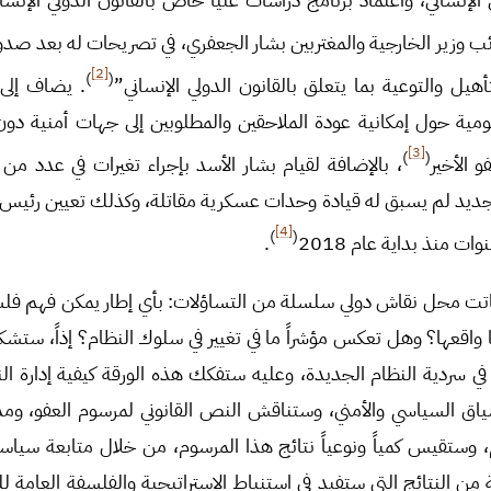
ئب وزير الخارجية والمغتربين بشار الجعفري، في تصريحات له بعد صدو
[2]
)
(
أهيل والتوعية بما يتعلق بالقانون الدولي الإنساني”
. يضاف إلى
ومية حول إمكانية عودة الملاحقين والمطلوبين إلى جهات أمنية دو
[3]
)
(
 الأخير
، بالإضافة لقيام بشار الأسد بإجراء تغيرات في عدد م
جديد لم يسبق له قيادة وحدات عسكرية مقاتلة، وكذلك تعيين رئيس لهي
[4]
)
(
 منذ بداية عام 2018
.
 باتت محل نقاش دولي سلسلة من التساؤلات: بأي إطار يمكن فهم ف
وما واقعها؟ وهل تعكس مؤشراً ما في تغيير في سلوك النظام؟ إذاً، ست
ً في سردية النظام الجديدة، وعليه ستفكك هذه الورقة كيفية إدارة ال
ياق السياسي والأمني، وستناقش النص القانوني لمرسوم العفو، ومدى
ام، وستقيس كمياً ونوعياً نتائج هذا المرسوم، من خلال متابعة سيا
 من النتائج التي ستفيد في استنباط الاستراتيجية والفلسفة العامة ل