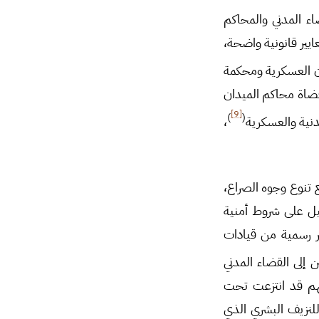
اء المدني والمحاكم
ايير قانونية واضحة،
ان العسكرية ومحكمة
قضاة محاكم الميدان
[9]
)
(
دنية والعسكرية
،
ظام، متناغمة مع تنوع وجوه الصراع،
يل على شروط أمنية
ر رسمية من قيادات
ن إلى القضاء المدني
اتهم قد انتزعت تحت
للنزيف البشري الذي