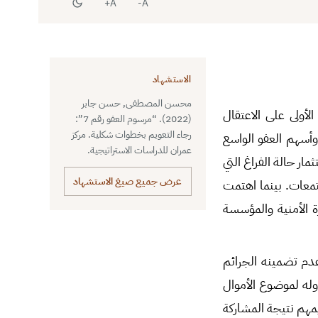
A+
A-
الاستشهاد
محسن المصطفى, حسن جابر
لأولى على الاعتقال
(2022). “مرسوم العفو رقم 7”:
رجاء التعويم بخطوات شكلية. مركز
وأسهم العفو الواسع
عمران للدراسات الاستراتيجية.
ار حالة الفراغ التي
عرض جميع صيغ الاستشهاد
تمعات. بينما اهتمت
ة الأمنية والمؤسسة
”، وعلى عدم تضمينه الجرائم
وله لموضوع الأموال
يمهم نتيجة المشاركة