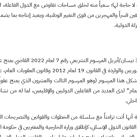
ة لا حاجة لها؛ سعياً منه لخلق مساحات تفاوض مع الدول الفاعل
ن قسراً والمهجرين من قوى التغيير الوطنية، ويعيد إنتاجه بما يضمن
ة الدولية.
أصدر بشار الأسد بتاريخ 30 نيسان/أبريل المرسو
الإرهابية” المرتكبة من السوريين والواردة في القانون 19 لعام 2
 هذا المرسوم (وهو المرسوم الثالث والعشرون الذي يمنح عفواً عا
هتمام” لدى العديد من الفاعلين الدوليين والإقليمين، لما له من 
اخلي.
ة أنها أتت تزامناً مع سلسلة من الخطوات والقوانين والتصريحات 
القانون الدولي الإنساني، كإطلاق وزارة الخارجية والمغتربين في حكومة 
 الإنساني، واعتماد برنامج دراسات عليا خاص بالقانون الدولي الإنسا