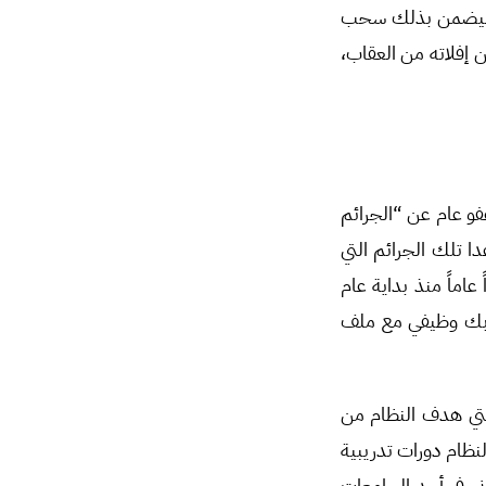
ة، ليضمن بذلك سحب
 إفلاته من العقاب،
م التشريعي رقم 7 لعام 2022 القاضي بمنح عفو عام عن “الجرائم
201 وقانون العقوبات العام، عدا تلك الجرائم التي
ماً منذ بداية عام
تشابك وظيفي مع ملف
التي هدف النظام من
النظام دورات تدريبية
ني في أحد الجامعات