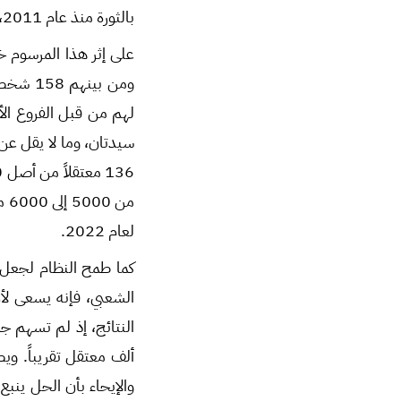
بالثورة منذ عام 2011، ما يسمح للنظام باستمرار مصادرته لهذه الأموال والاحتفاظ بها.
ومن بين
لعام 2022.
كما طمح النظام لجعل أد
الشعبي، فإنه يسعى لأ
ألف معتقل تقريباً. وي
والإيحاء بأن الحل ينبع