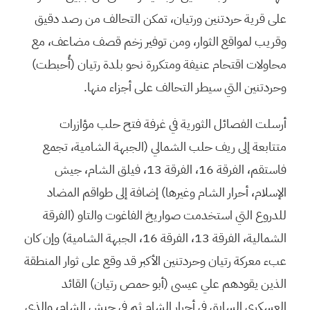
على قرية حردتنين ورتيان، تمكن التحالف من رصد دقيق
وقريب لمواقع الثوار، ومن توفير زخم قصف مضاعف، مع
محاولات اقتحام عنيفة ومتكررة نحو بلدة رتيان (أُحبطت)
وحردتنين التي سيطر التحالف على أجزاء منها.
أرسلت الفصائل الثورية في غرفة فتح حلب مؤازرات
متتابعة إلى ريف حلب الشمالي (الجبهة الشامية، تجمع
فاستقم، الفرقة 16، الفرقة 13، فيلق الشام، جيش
الإسلام، أحرار الشام وغيرها) إضافة إلى طواقم المضاد
للدروع التي استخدمت صواريخ الفاغوت والتاو (الفرقة
الشمالية، الفرقة 13، الفرقة 16، الجبهة الشامية) وإن كان
عبء معركة رتيان وحردتنين الأكبر قد وقع على ثوار المنطقة
الذين يقودهم علي عيسى (أبو حمص رتيان) القائد
العسكري السابق في أحرار الشام ثم في جيش الشام، والذي