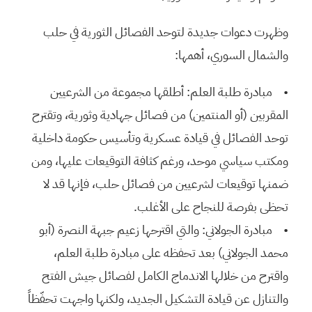
وظهرت دعوات جديدة لتوحد الفصائل الثورية في حلب
والشمال السوري، أهمها:
• مبادرة طلبة العلم: أطلقها مجموعة من الشرعيين
المقربين (أو المنتمين) من فصائل جهادية وثورية، وتقترح
توحد الفصائل في قيادة عسكرية وتأسيس حكومة داخلية
ومكتب سياسي موحد، ورغم كثافة التوقيعات عليها، ومن
ضمنها توقيعات لشرعيين من فصائل حلب، فإنها قد لا
تحظى بفرصة للنجاح على الأغلب.
• مبادرة الجولاني: والتي اقترحها زعيم جبهة النصرة (أبو
محمد الجولاني) بعد تحفظه على مبادرة طلبة العلم،
واقترح من خلالها الاندماج الكامل لفصائل جيش الفتح
والتنازل عن قيادة التشكيل الجديد، ولكنها واجهت تحفّظاً