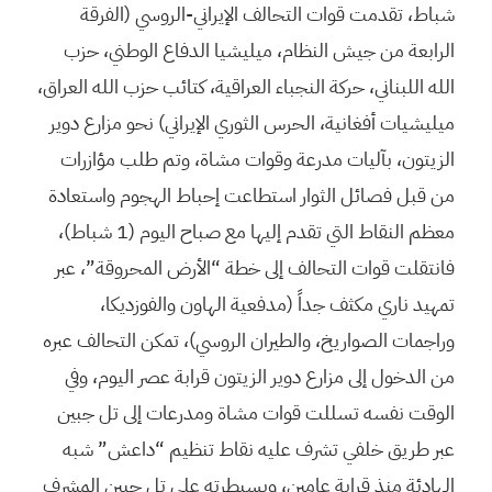
شباط، تقدمت قوات التحالف الإيراني-الروسي (الفرقة
الرابعة من جيش النظام، ميليشيا الدفاع الوطني، حزب
الله اللبناني، حركة النجباء العراقية، كتائب حزب الله العراق،
ميليشيات أفغانية، الحرس الثوري الإيراني) نحو مزارع دوير
الزيتون، بآليات مدرعة وقوات مشاة، وتم طلب مؤازرات
من قبل فصائل الثوار استطاعت إحباط الهجوم واستعادة
معظم النقاط التي تقدم إليها مع صباح اليوم (1 شباط)،
فانتقلت قوات التحالف إلى خطة “الأرض المحروقة”، عبر
تمهيد ناري مكثف جداً (مدفعية الهاون والفوزديكا،
وراجمات الصواريخ، والطيران الروسي)، تمكن التحالف عبره
من الدخول إلى مزارع دوير الزيتون قرابة عصر اليوم، وفي
الوقت نفسه تسللت قوات مشاة ومدرعات إلى تل جبين
عبر طريق خلفي تشرف عليه نقاط تنظيم “داعش” شبه
الهادئة منذ قرابة عامين، وبسيطرته على تل جبين المشرف