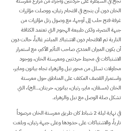
نجح في السيطرة على حردتنين وأجزاء من مزارع معرستة
الخان دون أن ينجح في اقتحام رتيان، ووصلت مؤازرات
غرفة فتح حلب إلى أوجها، مع وصول رتل مؤازرات من
جبهة النصرة، ولكن طبيعة الهجوم التي تعتمد الكثافة
النارية ثم الاقتحام دون الاشتباك المباشر غالباً، حالت دون
أن يكون الميزان العددي صاحب التأثير الأكبر، مع استمرار
الاشتباكات في محيط حردتنين ومعرستة الخان، ووجود
محاولات تسلل من محور نبل والزهراء تجاه بيانون وماير،
واستمرار القصف المكثف على المناطق حول معرستة
الخان (مسقان، ماير، رتيان، بيانون، حريتان…الخ)، التي
تشكل صلة الوصل مع نبل والزهراء.
في نهاية ليلة 2 شباط كان طريق معرستة الخان مرصوداً
نارياً، والاشتباكات على حدودها وعلى جبهة رتيان، وبلغت