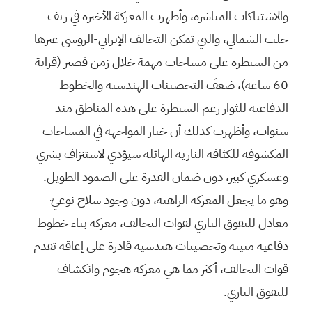
والاشتباكات المباشرة، وأظهرت المعركة الأخيرة في ريف
حلب الشمالي، والتي تمكن التحالف الإيراني-الروسي عبرها
من السيطرة على مساحات مهمة خلال زمن قصير (قرابة
60 ساعة)، ضعفَ التحصينات الهندسية والخطوط
الدفاعية للثوار رغم السيطرة على هذه المناطق منذ
سنوات، وأظهرت كذلك أن خيار المواجهة في المساحات
المكشوفة للكثافة النارية الهائلة سيؤدي لاستنزاف بشري
وعسكري كبير، دون ضمان القدرة على الصمود الطويل.
وهو ما يجعل المعركة الراهنة، دون وجود سلاح نوعيّ
معادل للتفوق الناري لقوات التحالف، معركة بناء خطوط
دفاعية متينة وتحصينات هندسية قادرة على إعاقة تقدم
قوات التحالف، أكثر مما هي معركة هجوم وانكشاف
للتفوق الناري.