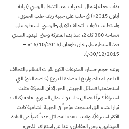
بدأت حملة إشعال الجبهات بعد التدخل الروسي (نهاية
أيلول 2015م) في حلب على جبهة ريف حلب الجنوبي،
واستطاعت قوات التحالف الإيراني-الروسي السيطرة على
مساحة 380 كلم2، منذ بدء المعركة وحتى الهدوء النسبي
بعد السيطرة على خان طومان (16/10/2015م –
30/12/2015م).
ورغم حجم خسارة المدرعات الكبير لقوات النظام والتحالف
الداعم له بالصواريخ المضادة للدروع (خاصة التاو) التي
استخدمتها فصائل الجييش الحر، إلا أن المعركة مثلت
استنزافاً كبيراً لفصائل حلب والشمال السوري بعامة (كتائب
ثوار الشام التي اندمجت مؤخراً في الجبهة الشامية كانت
الأكثر استنزافاً)، وفقدت هذه الفصائل عدداً كبيراً من القادة
الميدانيين، ومن المقاتلين، عدا عن استنزاف الذخيرة