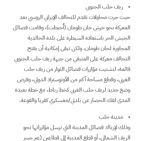
• ريف حلب الجنوبي
حيث جرت محاولات تقدم للتحالف الإيراني الروسي بعد
المعركة نحو حرش خان طومان (أُحبطت)، وقامت فصائل
الجيش الحر باستعادة السيطرة على بلدة الخالدية
المجاورة لخان طومان، ولكن تبقى إمكانية أن يفتح
التحالف معركة على المتبقي من جبهة ريف حلب الجنوبي
قائمة، لتشتيت مؤازرات فصائل الثوار من ريف حلب
الغربي، وقطع مساحة أكبر من الأوتوستراد الدولي، وفرض
وضع جديد لريف حلب الغربي كخط رباط، مع خطة بعيدة
المدى لفك الحصار عن بلدتي/معسكري كفريا والفوعة.
• مدينة حلب
وذلك لإرباك فصائل المدينة التي ترسل مؤازراتها نحو
الريف الشمالي، أو قطع المدينة إلى قطاعين (عبر جسر