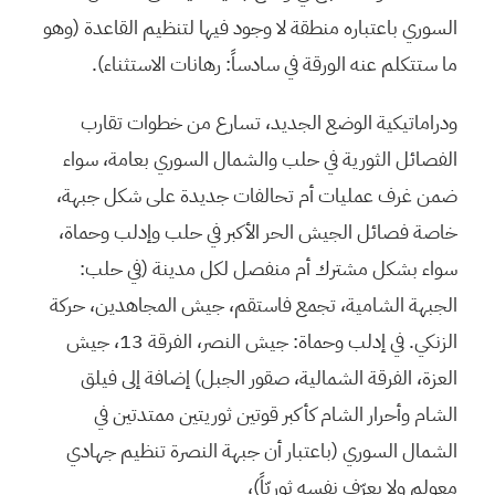
السوري باعتباره منطقة لا وجود فيها لتنظيم القاعدة (وهو
ما ستتكلم عنه الورقة في سادساً: رهانات الاستثناء).
ودراماتيكية الوضع الجديد، تسارع من خطوات تقارب
الفصائل الثورية في حلب والشمال السوري بعامة، سواء
ضمن غرف عمليات أم تحالفات جديدة على شكل جبهة،
خاصة فصائل الجيش الحر الأكبر في حلب وإدلب وحماة،
سواء بشكل مشترك أم منفصل لكل مدينة (في حلب:
الجبهة الشامية، تجمع فاستقم، جيش المجاهدين، حركة
الزنكي. في إدلب وحماة: جيش النصر، الفرقة 13، جيش
العزة، الفرقة الشمالية، صقور الجبل) إضافة إلى فيلق
الشام وأحرار الشام كأكبر قوتين ثوريتين ممتدتين في
الشمال السوري (باعتبار أن جبهة النصرة تنظيم جهادي
معولم ولا يعرّف نفسه ثوريّاً)،