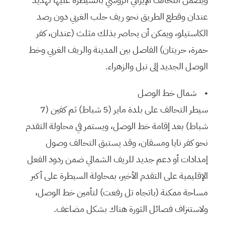
عندان وقطع الطريق نحو ريف حلب الغربي دون رصد
الكاستيلو، ويمكن أن يحاصر بذلك مثلث (عندان، كفر
حمرة، حريتان) الفاصل بين المدينة والريف الغربي وخط
الوصل الجديد إلى نبل والزهراء.
• شمال خط الوصل
سيطر التحالف على بلدة ماير (5 شباط) ثم كفين (7
شباط) بعد إقامة خط الوصل، ويستمر في محاولة التقدم
نحو كفر نايا ومسقان، وقد يستبق التحالف وصول
إمدادات أو دعم جديد للريف الشمالي ضمن ردود الفعل
الإقليمية على التقدم الأخير، بمحاولة السيطرة على أكبر
مساحة ممكنة (باتجاه تل رفعت) لتأمين خط الوصل،
ولاستنزاف فصائل الثورة هناك بشكل مضاعف.