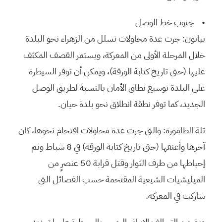
• جنوب خط الوصل
بيانون: جرت عدة محاولات تسلل من الزهراء نحو البلدة
خلال المرحلة الأولى من المعركة، ويستمر القصف المكثف
عليها (حتى تاريخ كتابة الورقة)، ويمكن أن توفر السيطرة
على البلدة توسيع نطاق الأمان بالنسبة لطريق الوصل
الجديد، كما توفر نطقة انطلاق نحو بلدة حيان.
تلة الطامورة: والتي جرت عدة محاولات اقتحام نحوها، كان
آخرها وأعنفها (حتى تاريخ كتابة الورقة) في 8 شباط وتم
إحباطها من طرف الثوار وقتل قرابة 50 عنصرٍ من
الميليشيات الشيعية المقتحمة حسب الفصائل التي
شاركت في المعركة.
ويضمن التحالف الإيراني الروسي بالسيطرة عليها تهديد