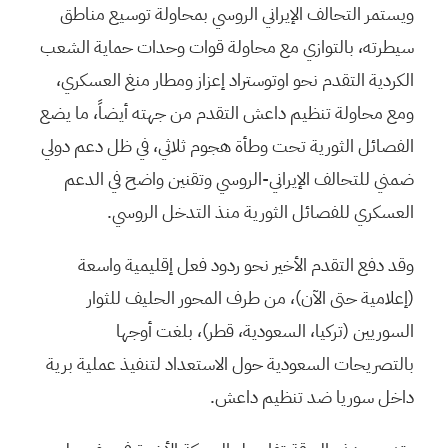
ويستمر التحالف الإيراني الروسي بمحاولة توسيع مناطق
سيطرته، بالتوازي مع محاولة قوات وحدات حماية الشعب
الكردية التقدم نحو اوتوستراد إعزاز ومطار منغ العسكري،
ومع محاولة تنظيم داعش التقدم من جهته أيضاً، ما يضع
الفصائل الثورية تحت وطأة هجوم ثلاثي، في ظل دعم دولي
ضمني للتحالف الإيراني-الروسي وتقنين واضح في الدعم
العسكري للفصائل الثورية منذ التدخل الروسي.
وقد دفع التقدم الأخير نحو ردود فعل إقليمية واسعة
(إعلامية حتى الآن)، من طرف المحور الحليف للثوار
السوريين (تركيا، السعودية، قطر)، بلغت أوجها
بالتصريحات السعودية حول الاستعداد لتنفيذ عملية برية
داخل سوريا ضد تنظيم داعش.