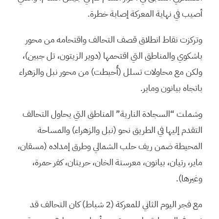
أصيب في نهاية المعركة إصابة خطرة.
وتركزت نقاط انطلاق قصف التحالف واقتحامه من محور
باشكوي والمناطق التي اقتحمها (دوير الزيتون، تل جبين)،
ولكن مع محاولات تسلل (أُحبطت) من محور نبل والزهراء
باتجاه بيانون وماير.
وشملت “السجادة النارية” المناطق التي يحاول التحالف
التقدم إليها في الطريق نحو (نبل والزهراء) والمساحة
المحيطة ضمن ريف حلب الشمالي وطرق إمداده (مسقان،
ماير، رتيان، بيانون، معرستة الخان، حريتان، كفر حمرة،
وغيرها).
مع فجر اليوم الثاني للمعركة (2 شباط) كان التحالف قد