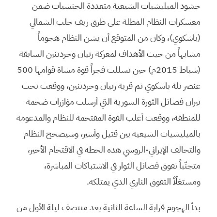
حشود الميليشيات الشيعية متعددة الجنسيات ضمن
معسكرات النظام المطلة على طرق ريف حلب الشمالي
(باشكوي)، وكان من المتوقع أن يشن النظام هجوماً
مشابهاً من حيث الأهداف لمعركة رتيان وحردتنين السابقة
(شباط 2015م) حين تسللت فجراً قوة مشاة قوامها 500
عنصر تلة باشكوي ثم قرية رتيان وحردتنين، ووقعت تحت
نيران فصائل الثورة السورية التي أرسلت مؤازرات ضخمة
للمنطقة، ووقعت أغلب القوة المقتحمة للنظام والمدعومة
بالميليشيات الشيعية بين قتيل وأسير، وسيصحح النظام
والتحالف الإيراني-الروسي هذه الخطة في الاقتحام الأخير،
متجنّباً تفوق فصائل الثوار في الاشتباكات المباشرة،
ومستغلّاً التفوق الناري الذي يمتلكه.
بدأ الهجوم قرابة الساعة الثانية بعد منتصف ليلة الأول من