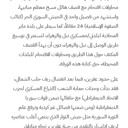
محاولات اقتحام مع قصف هائل مسح معظم مبانيها،
واستشهد من فصيل واحد في الجيش السوري الحر (كتائب
الصفوة الإسلامية) 24 مقاتلاً، كما سيطر على بلدة ماير
المحاذية لبلدتي/معسكري نبل والزهراء، لتستمر في توسيع
طريق الوصل إلى نبل والزهراء، دون أن يهدأ القصف
المكثف حول هذا الطريق ومحاولات الاقتحام للبلدات
المحيطة، حتى كتابة هذه الورقة.
على حدود عفرين، فيما بعد انفصال ريف حلب الشمالي،
فقد بدأت وحدات حماية الشعب (الذراع العسكري لحزب
الاتحاد الديمقراطي) مع حلفائها ضمن قوات سوريا
الديمقراطية (ومن ضمنها فصائل غير كردية وترفع علم
الثورة السورية مثل جيش الثوار الذي ينتمي أغلب عناصره
لريف إدلب)، بالتقدم من جهة عفرين، تجاه مناطق