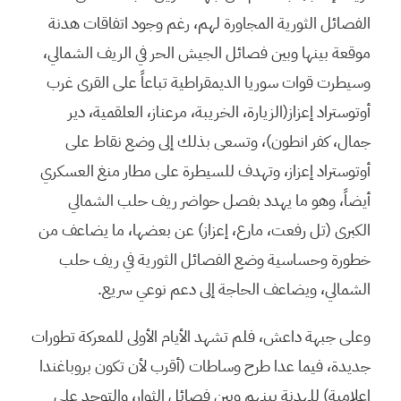
الفصائل الثورية المجاورة لهم، رغم وجود اتفاقات هدنة
موقعة بينها وبين فصائل الجيش الحر في الريف الشمالي،
وسيطرت قوات سوريا الديمقراطية تباعاً على القرى غرب
أوتوستراد إعزاز(الزيارة، الخريبة، مرعناز، العلقمية، دير
جمال، كفر انطون)، وتسعى بذلك إلى وضع نقاط على
أوتوستراد إعزاز، وتهدف للسيطرة على مطار منغ العسكري
أيضاً، وهو ما يهدد بفصل حواضر ريف حلب الشمالي
الكبرى (تل رفعت، مارع، إعزاز) عن بعضها، ما يضاعف من
خطورة وحساسية وضع الفصائل الثورية في ريف حلب
الشمالي، ويضاعف الحاجة إلى دعم نوعي سريع.
وعلى جبهة داعش، فلم تشهد الأيام الأولى للمعركة تطورات
جديدة، فيما عدا طرح وساطات (أقرب لأن تكون بروباغندا
إعلامية) للهدنة بينهم وبين فصائل الثوار، والتوحد على