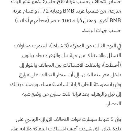
خسائر التحالف (حسب غرفة فتح حلب): تدمير عشر آليات
مدرعة، من ضمنها عربتا BMB ودبابة T72، واغتنام عربة
BMB أخرى. ومقتل قرابة 100 عنصر (معظمهم أجانب)
حسب جهات الرصد.
في اليوم الثالث من المعركة (3 شباط)، استمرت محاولات
التسلل والاشتباك من جهة نبل والزهراء تجاه بيانون
(أُحبطت)، وانتقلت الاشتباكات بين التحالف والثوار إلى
داخل معرستة الخان، إلى أن سيطر التحالف على مزارع
وقرية معرستة الخان قرابة السادسة مساء، ووصلت بذلك
إلى نبل والزهراء، بعد قرابة ثلاث سنين من وضع شبه
الحصار.
وفي 5 شباط سيطرت قوات التحالف الإيراني-الروسي على
بلدة رتيان التي شهدت أعنف اشتباكات المعركة وقرابة عشر