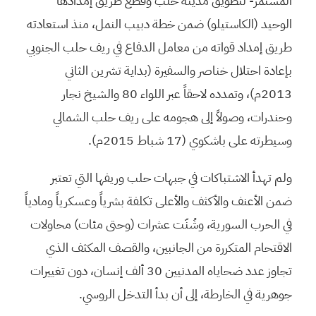
المستمر- لتطويق مدينة حلب وقطع طريق إمدادها
الوحيد (الكاستيلو) ضمن خطة دبيب النمل، منذ استعادته
طريق إمداد قواته من معامل الدفاع في ريف حلب الجنوبي
بإعادة احتلال خناصر والسفيرة (بداية تشرين الثاني
2013م)، وتمدده لاحقاً عبر اللواء 80 والشيخ نجار
وحندرات، وصولاً إلى هجومه على ريف حلب الشمالي
وسيطرته على باشكوي (17 شباط 2015م).
ولم تهدأ الاشتباكات في جبهات حلب وريفها التي تعتبر
ضمن الأعنف والأكثف والأعلى تكلفة بشرياً وعسكرياً ومادياً
في الحرب السورية، وشُنّت عشرات (وحتى مئات) محاولات
الاقتحام المتكررة من الجانبين، والقصف المكثف الذي
تجاوز عدد ضحاياه المدنيين 30 ألف إنسان، دون تغييرات
جوهرية في الخارطة، إلى أن بدأ التدخل الروسي.