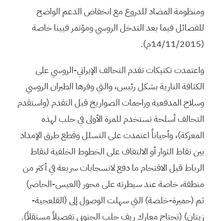
ومنظومة المضاد للدروع مع انخفاض الدعم الواضح
للفصائل فيما بعد التدخل الروسي ومؤتمر فيينا خاصة
(14/11/2015م).
واعتمدت تكتيكات تقدم التحالف الإيراني-الروسي على
الكثافة النارية بشكل رئيس، والتي وفرها الطيران الروسي
وسلاح المدفعية وراجمات الصواريخ قبل التقدم (واستقدم
التحالف أسلحة تستخدم للمرة الأولى في حلب لهذه
المعركة)، وأحياناً اعتمدت على التسلل وقطع طرق الإمداد
بين نقاط الثوار أو الالتفاف على الخطوط الخلفية لنقاط
الرباط قبل الاقتحام ما دفع لانسحابات سريعة في أكثر من
منطقة، خاصة عند سيطرته على محور (العيس-الحاضر)
ثم (حميرة-خلصة) التي سهلت الوصول إلى (القلعجية-
زيتان) (تحتاج معارك ريف حلب الجنوبي تفصيلاً مستقلاً).