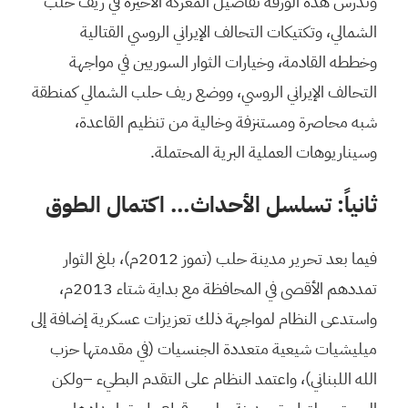
وتدرس هذه الورقة تفاصيل المعركة الأخيرة في ريف حلب
الشمالي، وتكتيكات التحالف الإيراني الروسي القتالية
وخططه القادمة، وخيارات الثوار السوريين في مواجهة
التحالف الإيراني الروسي، ووضع ريف حلب الشمالي كمنطقة
شبه محاصرة ومستنزفة وخالية من تنظيم القاعدة،
وسيناريوهات العملية البرية المحتملة.
ثانياً: تسلسل الأحداث… اكتمال الطوق
فيما بعد تحرير مدينة حلب (تموز 2012م)، بلغ الثوار
تمددهم الأقصى في المحافظة مع بداية شتاء 2013م،
واستدعى النظام لمواجهة ذلك تعزيزات عسكرية إضافة إلى
ميليشيات شيعية متعددة الجنسيات (في مقدمتها حزب
الله اللبناني)، واعتمد النظام على التقدم البطيء –ولكن