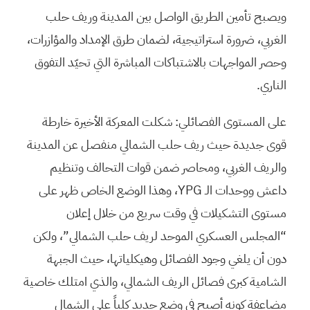
ويصبح تأمين الطريق الواصل بين المدينة وريف حلب
الغربي، ضرورة استراتيجية، لضمان طرق الإمداد والمؤازرات،
وحصر المواجهات بالاشتباكات المباشرة التي تحيّد التفوق
الناري.
على المستوى الفصائلي: شكلت المعركة الأخيرة خارطة
قوى جديدة حيث ريف حلب الشمالي منفصل عن المدينة
والريف الغربي، ومحاصر ضمن قوات التحالف وتنظيم
داعش ووحدات الـ YPG، وهذا الوضع الخاص ظهر على
مستوى التشكيلات في وقت سريع من خلال إعلان
“المجلس العسكري الموحد لريف حلب الشمالي”، ولكن
دون أن يلغي وجود الفصائل وهيكلياتها، حيث الجبهة
الشامية كبرى فصائل الريف الشمالي، والذي امتلك خاصية
مضاعفة كونه أصبح في وضع جديد كلياً على الشمال