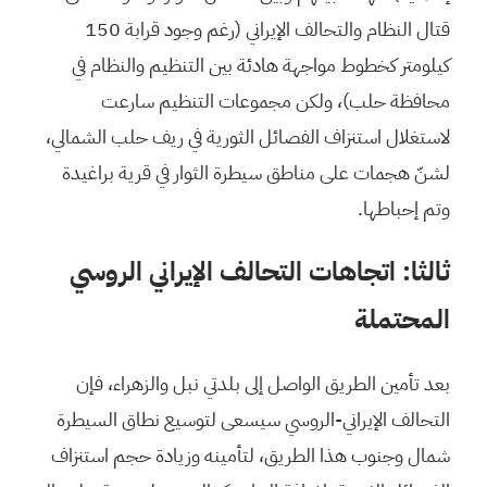
قتال النظام والتحالف الإيراني (رغم وجود قرابة 150
كيلومتر كخطوط مواجهة هادئة بين التنظيم والنظام في
محافظة حلب)، ولكن مجموعات التنظيم سارعت
لاستغلال استنزاف الفصائل الثورية في ريف حلب الشمالي،
لشنّ هجمات على مناطق سيطرة الثوار في قرية براغيدة
وتم إحباطها.
ثالثا: اتجاهات التحالف الإيراني الروسي
المحتملة
بعد تأمين الطريق الواصل إلى بلدتي نبل والزهراء، فإن
التحالف الإيراني-الروسي سيسعى لتوسيع نطاق السيطرة
شمال وجنوب هذا الطريق، لتأمينه وزيادة حجم استنزاف