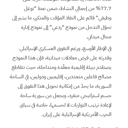
77.7% من إجمالي النشاط، ضمن نمط “توغل
وظيفي” قائم على النفاذ المؤقت والمتكرر، ما يشير إلى
تحوّل التدخل من نموذج “ردعي” إلى نموذج إدارة
مجال ميداني.
في الإطار الأوسع، ورغم التفوق العسكري الإسرائيلي
وقدرته على فرض معادلات ميدانية، فإن هذا النموذج
يصطدم ببيئة إقليمية معقّدة ومتداخلة، حيث تتقاطع
مصالح فاعلين متعددين، إقليميين ودوليين، في الساحة
السورية، ما يحدّ من إمكانية تحويل هذا التفوق إلى
حسم استراتيجي منفرد، ويجعل من سورية ساحة
لإعادة ترتيب التوازنات لا لحسمها، خاصة في سياق
الحرب الأمريكية الإسرائيلية على إيران.