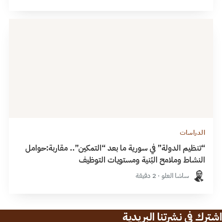
الدراسات
“تنظيم الدولة” في سورية ما بعد “التمكين”.. مقاربة:حوامل
النشاط وملامح البُنية ومستويات التوظيف
ساشا العلو · 2 دقيقة
اشترك في نشرتنا البريدية