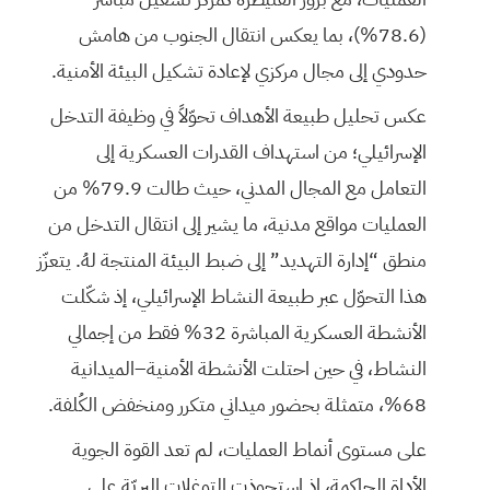
(78.6%)، بما يعكس انتقال الجنوب من هامش
حدودي إلى مجال مركزي لإعادة تشكيل البيئة الأمنية.
عكس تحليل طبيعة الأهداف تحوّلاً في وظيفة التدخل
الإسرائيلي؛ من استهداف القدرات العسكرية إلى
التعامل مع المجال المدني، حيث طالت 79.9% من
العمليات مواقع مدنية، ما يشير إلى انتقال التدخل من
منطق “إدارة التهديد” إلى ضبط البيئة المنتجة لهُ. يتعزّز
هذا التحوّل عبر طبيعة النشاط الإسرائيلي، إذ شكّلت
الأنشطة العسكرية المباشرة 32% فقط من إجمالي
النشاط، في حين احتلت الأنشطة الأمنية–الميدانية
68%، متمثلة بحضور ميداني متكرر ومنخفض الكُلفة.
على مستوى أنماط العمليات، لم تعد القوة الجوية
الأداة الحاكمة، إذ استحوذت التوغلات البريّة على