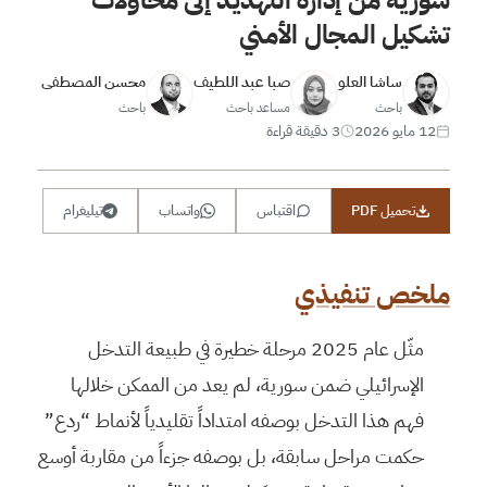
تشكيل المجال الأمني
ساشا العلو
صبا عبد اللطيف
محسن المصطفى
باحث
مساعد باحث
باحث
12 مايو 2026
3 دقيقة قراءة
تحميل PDF
اقتباس
واتساب
تيليغرام
ملخص تنفيذي
مثّل عام 2025 مرحلة خطيرة في طبيعة التدخل
الإسرائيلي ضمن سورية، لم يعد من الممكن خلالها
فهم هذا التدخل بوصفه امتداداً تقليدياً لأنماط “ردع”
حكمت مراحل سابقة، بل بوصفه جزءاً من مقاربة أوسع