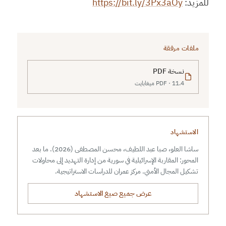
للمزيد:
https://bit.ly/3Px3aOy
ملفات مرفقة
نسخة PDF
PDF · 11.4 ميغابايت
الاستشهاد
ساشا العلو، صبا عبد اللطيف، محسن المصطفى (2026). ما بعد
المحور: المقاربة الإسرائيلية في سورية من إدارة التهديد إلى محاولات
تشكيل المجال الأمني. مركز عمران للدراسات الاستراتيجية.
عرض جميع صيغ الاستشهاد