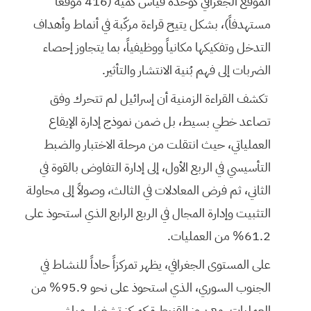
الموقع الجغرافي كوحدة قياس كمية (416 موقعاً
مستهدفاً)، بشكل يتيح قراءة مركّبة في أنماط وأهداف
التدخل وتفكيكها مكانياً ووظيفياً، بما يتجاوز إحصاء
الضربات إلى فهم بُنية الانتشار والتأثير.
⁠تكشف القراءة الزمنية أن إسرائيل لم تتحرك وفق
تصاعد خطي بسيط، بل ضمن نموذج إدارة الإيقاع
العملياتي، حيث انتقلت من مرحلة الاختبار والضبط
التأسيسي في الربع الأول، إلى إدارة التفاوض بالقوة في
الثاني، ثم فرض المعادلات في الثالث، وصولاً إلى محاولة
التثبيت وإدارة المجال في الربع الرابع الذي استحوذ على
61.2% من العمليات.
على المستوى الجغرافي، يظهر تمركزاً حاداً للنشاط في
الجنوب السوري، الذي استحوذ على نحو 95.9% من
العمليات، مع بروز القنيطرة كمركز تشغيل مباشر