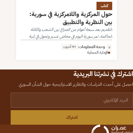
حول المركزية واللامركزية في سورية: بين النظرية
كتاب
والتطبيق
حول المركزية واللامركزية في سورية:
بين النظرية والتطبيق
التقديم بعد سبعة أعوام من الصراع بين الشعب والكتلة
الحاكمة، تمر سورية اليوم في مخاض عسير وتحول في بُنية
الصراع يتقلص فيها بشكل كبير دور وفعالية العنصر المحلي
وحدة المعلومات
+9 آخرون
و
لقاء نفوذ…
الإدارة المحلية
اشترك في نشرتنا البريدية
احصل على أحدث الدراسات والتقارير الاستراتيجية حول الشأن السوري
لبريد الإلكتروني
اشتراك