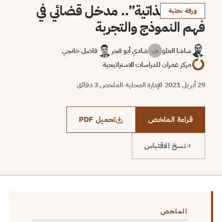
“الإدارة الذاتية”.. مدخل قضائي في
ورقة بحثية
فَهم النموذج والتجربة
ساشا العلو
شادي أبو فجر
فاضل خانجي
ش
مركز عمران للدراسات الاستراتيجية
29 أبريل 2021
·
الإدارة المحلية
·
الملخص 3 دقائق
قراءة الملخص
تحميل PDF
نسخ الاقتباس
الملخص