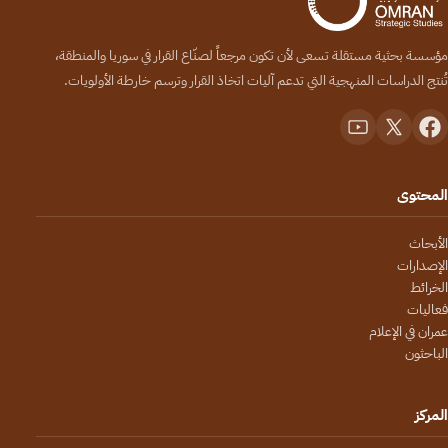
مؤسسة بحثية مستقلة تسعى لأن تكون مرجعاً لصنّاع القرار في سوريا والمنطقة،
تُنتج الدراسات المنهجية التي تدعم آليات اتخاذ القرار وترسم خارطة الأولويات.
المحتوى
الأبحاث
الإصدارات
الخرائط
فعاليات
عمران في الإعلام
الباحثون
المركز