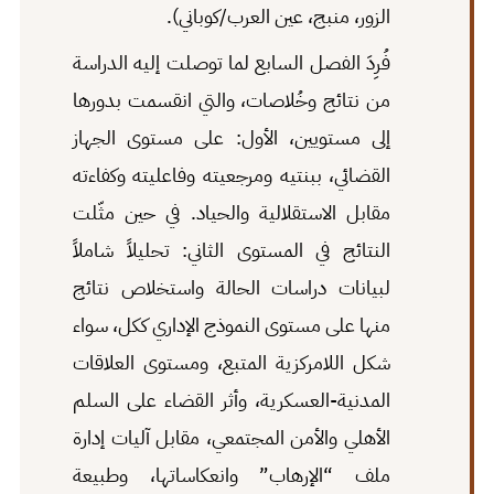
الزور، منبج، عين العرب/كوباني).
فُرِدَ الفصل السابع لما توصلت إليه الدراسة
من نتائج وخُلاصات، والتي انقسمت بدورها
إلى مستويين، الأول: على مستوى الجهاز
القضائي، ببنتيه ومرجعيته وفاعليته وكفاءته
مقابل الاستقلالية والحياد. في حين مثّلت
النتائج في المستوى الثاني: تحليلاً شاملاً
لبيانات دراسات الحالة واستخلاص نتائج
منها على مستوى النموذج الإداري ككل، سواء
شكل اللامركزية المتبع، ومستوى العلاقات
المدنية-العسكرية، وأثر القضاء على السلم
الأهلي والأمن المجتمعي، مقابل آليات إدارة
ملف “الإرهاب” وانعكاساتها، وطبيعة