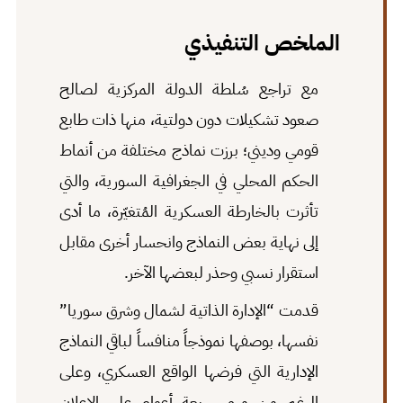
الملخص التنفيذي
مع تراجع سُلطة الدولة المركزية لصالح
صعود تشكيلات دون دولتية، منها ذات طابع
قومي وديني؛ برزت نماذج مختلفة من أنماط
الحكم المحلي في الجغرافية السورية، والتي
تأثرت بالخارطة العسكرية المُتغيّرة، ما أدى
إلى نهاية بعض النماذج وانحسار أخرى مقابل
استقرار نسبي وحذر لبعضها الآخر.
قدمت “الإدارة الذاتية لشمال وشرق سوريا”
نفسها، بوصفها نموذجاً منافساً لباقي النماذج
الإدارية التي فرضها الواقع العسكري، وعلى
الرغم من مرور سبعة أعوام على الإعلان