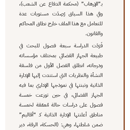
بـ”الإرهاب” (محكمة الدفاع عن الشعب)،
وفي هذا السياق رُصِدَت مستويات عدة
للتعامل مع هذا الملف خارج نطاق المحاكم
والقانون.
فَرَدَت الدراسة سبعة فصول للبحث في
طبيعة الجهاز القضائي بمختلف مؤسساته
ودرجاته، انطلق الفصل الأول من فلسفة
النشأة والنظريات التي استندت إليها الإدارة
الذاتية وتبنتها في نموذجها الإداري بما فيه
الجهاز القضائي، في حين توزعت خمسة
فصول على دراسات حالة مُعمّقة لخمسة
مناطق أعلنتها الإدارة الذاتية كـ “أقاليم”
ضمن سُلطتها، وهي: (الحسكة، الرقة، دير