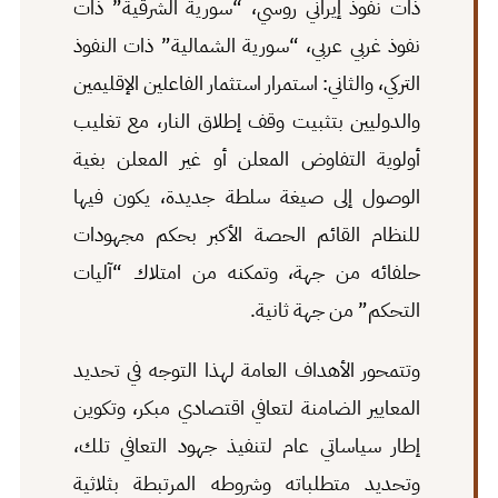
ذات نفوذ إيراني روسي، “سورية الشرقية” ذات
نفوذ غربي عربي، “سورية الشمالية” ذات النفوذ
التركي، والثاني: استمرار استثمار الفاعلين الإقليمين
والدوليين بتثبيت وقف إطلاق النار، مع تغليب
أولوية التفاوض المعلن أو غير المعلن بغية
الوصول إلى صيغة سلطة جديدة، يكون فيها
للنظام القائم الحصة الأكبر بحكم مجهودات
حلفائه من جهة، وتمكنه من امتلاك “آليات
التحكم” من جهة ثانية.
وتتمحور الأهداف العامة لهذا التوجه في تحديد
المعايير الضامنة لتعافي اقتصادي مبكر، وتكوين
إطار سياساتي عام لتنفيذ جهود التعافي تلك،
وتحديد متطلباته وشروطه المرتبطة بثلاثية