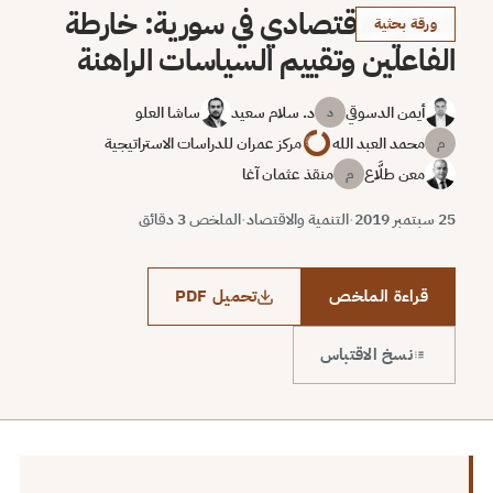
التعافي الاقتصادي في سورية: خارطة
ورقة بحثية
الفاعلين وتقييم السياسات الراهنة
أيمن الدسوقي
د. سلام سعيد
ساشا العلو
د
محمد العبد الله
مركز عمران للدراسات الاستراتيجية
م
معن طلَّاع
منقذ عثمان آغا
م
25 سبتمبر 2019
·
التنمية والاقتصاد
·
الملخص 3 دقائق
قراءة الملخص
تحميل PDF
نسخ الاقتباس