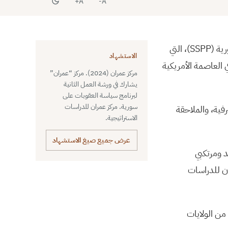
A+
A-
شارك مركز عمران للدراسات الاستراتيجية في ورشة العمل الثانية لبرنامج سياسة العقوبات على سورية (SSPP)، التي
الاستشهاد
تدى السوري ويستضيفها معهد الشرق الأوسط، لمدة يومين 28 و29 شباط 2024، في العاصمة الأمريكية
مركز عمران (2024). مركز “عمران”
يشارك في ورشة العمل الثانية
لبرنامج سياسة العقوبات على
سورية. مركز عمران للدراسات
فية، والملاحقة
الاستراتيجية.
عرض جميع صيغ الاستشهاد
د ومرتكبي
ذ المشروع SSPP كل من مركز عمران للدراسات
من الولايات