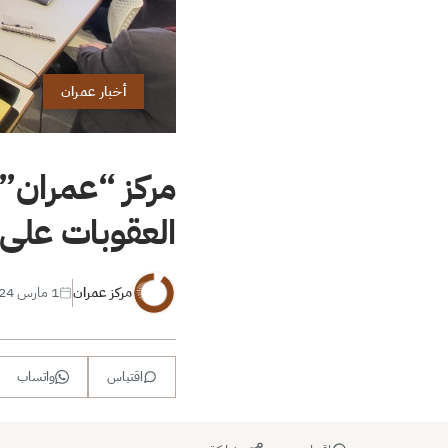
أخبار عمران
مركز “عمران” 
العقوبات على
مركز عمران
1 مارس 2024
اقتباس
واتساب