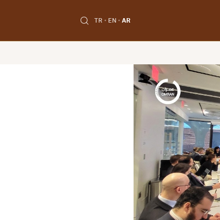
TR
EN
AR