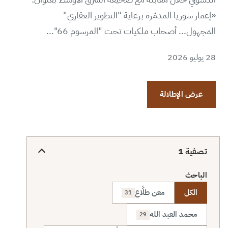
«إعمار سوريا المدمّرة برعاية "التطوير العقاري"
المجهول... أصحاب ملكيات تحت "المرسوم 66"...
28 يوليو 2026
عرض الإطلالة
تصفية
1
الباحث
الكل
معن طلَّاع
31
محمد العبد الله
29