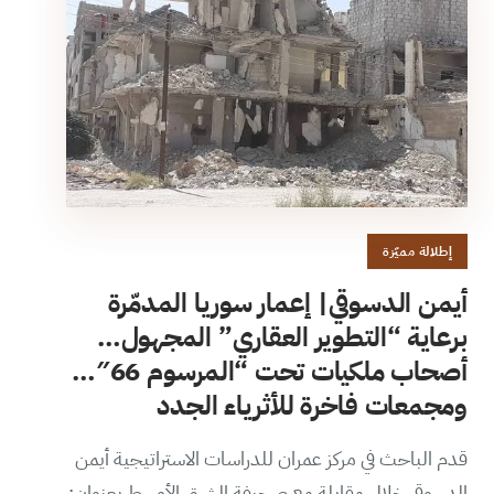
إطلالة مميّزة
أيمن الدسوقي| إعمار سوريا المدمّرة
برعاية “التطوير العقاري” المجهول…
أصحاب ملكيات تحت “المرسوم 66″…
ومجمعات فاخرة للأثرياء الجدد
قدم الباحث في مركز عمران للدراسات الاستراتيجية أيمن
الدسوقي خلال مقابلة مع صحيفة الشرق الأوسط بعنوان: