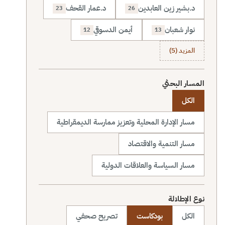
د.بشير زين العابدين
د.عمار القحف
23
26
نوار شعبان
أيمن الدسوقي
12
13
المزيد (5)
المسار البحثي
الكل
مسار الإدارة المحلية وتعزيز ممارسة الديمقراطية
مسار التنمية والاقتصاد
مسار السياسة والعلاقات الدولية
نوع الإطلالة
الكل
بودكاست
تصريح صحفي