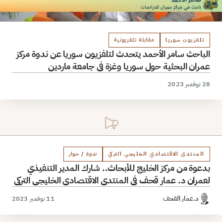
تلفزيون سوريا
مقابلة تلفزيونية
الباحث سامر الأحمد يتحدث لتلفزيون سوريا عن ندوة مركز
عمران البحثية حول سوريا وغزة في جامعة ماردين
28 نوفمبر 2023
المنتدى الاقتصادي الخليجي التركي
ندوة / حوار
بدعوة من مركز الخليج للأبحاث.. شارك المدير التنفيذي
لعمران د. عمار قحف في المنتدى الاقتصادي الخليجي التركي
د.عمار القحف
11 نوفمبر 2023