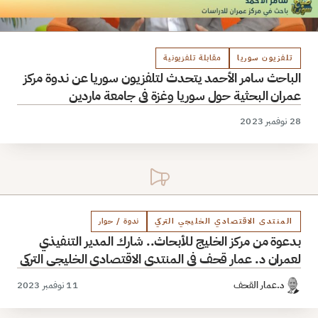
تلفزيون سوريا
مقابلة تلفزيونية
الباحث سامر الأحمد يتحدث لتلفزيون سوريا عن ندوة مركز
عمران البحثية حول سوريا وغزة في جامعة ماردين
28 نوفمبر 2023
المنتدى الاقتصادي الخليجي التركي
ندوة / حوار
بدعوة من مركز الخليج للأبحاث.. شارك المدير التنفيذي
لعمران د. عمار قحف في المنتدى الاقتصادي الخليجي التركي
د.عمار القحف
11 نوفمبر 2023