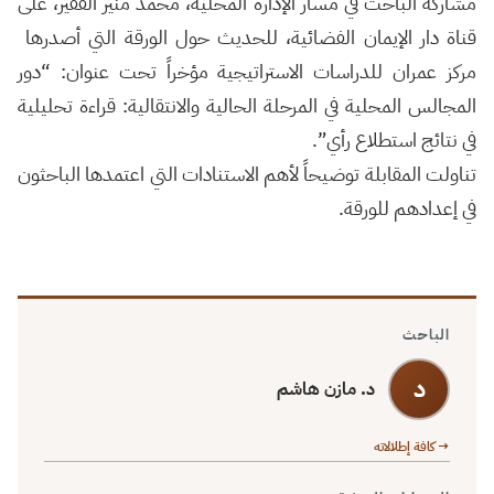
مشاركة الباحث في مسار الإدارة المحلية، محمد منير الفقير، على
قناة دار الإيمان الفضائية، للحديث حول الورقة التي أصدرها ‫
‏مركز عمران للدراسات الاستراتيجية‬ مؤخراً تحت عنوان: “دور
‫‏المجالس المحلية‬ في المرحلة الحالية والانتقالية: قراءة تحليلية
في نتائج استطلاع رأي”.
تناولت المقابلة توضيحاً لأهم الاستنادات التي اعتمدها الباحثون
في إعدادهم للورقة.
الباحث
د
د. مازن هاشم
→ كافة إطلالاته