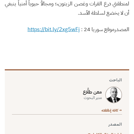
لمنطقتي درع الفرات وغصن الزيتون،؛ ومجالاً حيوياً أمنياً ينبغي
أن لا يخضع لسلطة الأسد.
المصدرموقع سوريا 24 :
https://bit.ly/2xg5wFj
الباحث
معن طلَّاع
مدير البحوث
→ كافة إطلالاته
المصدر