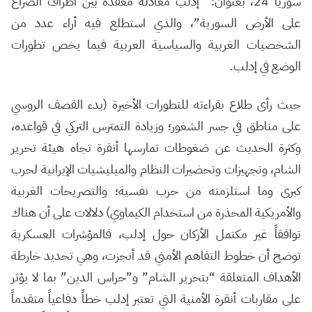
سوريا 24، بعنوان: “إدلب معادلة معقدة بين أطراف الصراع
على الأرض السورية”، والذي استطلع فيه أراء عدد من
الشخصيات الغربية والسياسية العربية فيما يخص تطورات
الوضع في إدلب.
حيث رأى طلاع بقراءته للتطورات الأخيرة (بدء القصف الروسي
على مناطق في جسر الشغور؛ وزيادة التمترس التركي في قواعده،
وكثرة الحديث عن ضغوطات تمارسها أنقرة تجاه هيئة تحرير
الشام، وتجهيزات وتحضيرات النظام والميليشيات الإيرانية لحرب
كبرى وما استلزمته من حرب نفسية؛ والتصريحات الغربية
والأمريكية المحذرة من استخدام الكيماوي) دلالات على أن هناك
توافقاً غير مكتمل الأركان حول إدلب، فالمؤشرات العسكرية
توضح أن خطوط التفاهم الأمني قد أنجزت، وهي تحديد خارطة
الأهداف المتعلقة “بتحرير الشام” و”حراس الدين” بما لا يؤثر
على مقاربات أنقرة الأمنية التي تعتبر إدلب خطاً دفاعياً متقدماً