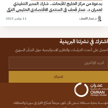
بدعوة من مركز الخليج للأبحاث.. شارك المدير التنفيذي
لعمران د. عمار قحف في المنتدى الاقتصادي الخليجي التركي
د.عمار القحف
11 نوفمبر 2023
اشترك في نشرتنا البريدية
احصل على أحدث الدراسات والتقارير الاستراتيجية حول الشأن السوري
لبريد الإلكتروني
اشتراك
مؤسسة بحثية مستقلة تسعى لأن تكون مرجعاً لصنّاع القرار في سوريا والمنطقة،