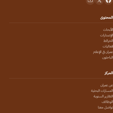
توى
ث
ارات
ط
ات
في الإعلام
ون
ران
ات البحثية
ير السنوية
ئف
 معنا