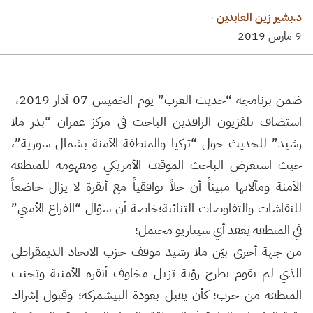
بشير زين العابدين
·
ضمن برنامجه “حديث العرب” يوم الخميس 07 آذار 2019،
تضاف تلفزيون الرافدين الباحث في مركز عمران “بدر ملا
يد” للحديث حول “تركيا والمنطقة الآمنة بشمال سورية”،
ث استعرض الباحث الموقف الأمريكي ومفهومه للمنطقة
آمنة ومآلاتها مبيناً أن حلاً توافقياً مع أنقرة لا يزال خاضعاً
نقاشات والتفاوضات الثنائية؛خاصة أن سؤال “الفراغ الأمني”
 المنطقة يعقد أي سيناريو محتمل؛
 جهة أخرى بيّن ملا رشيد موقف حزب الاتحاد الديمقراطي
ذي لم يقوم بطرح رؤية تزيل مخاوف أنقرة الأمنية وتجنب
منطقة من حرب؛ كأن يقبل بعودة البيشمركة؛ وقبول إشراك