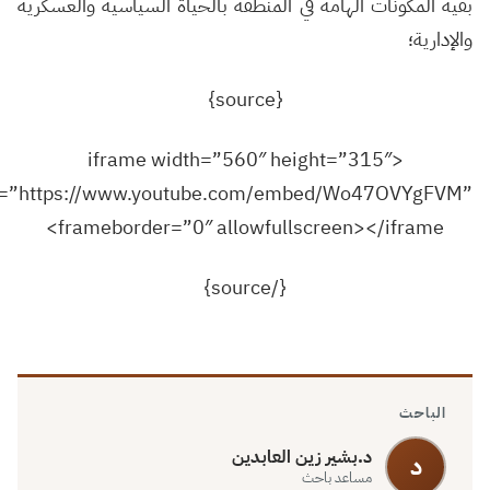
ية المكونات الهامة في المنطقة بالحياة السياسية والعسكرية
إدارية؛
{source}
<iframe width=”560″ height=”315″
src=”https://www.youtube.com/embed/Wo47OVYgFV
frameborder=”0″ allowfullscreen></iframe>
{/source}
الباحث
د.بشير زين العابدين
د
مساعد باحث