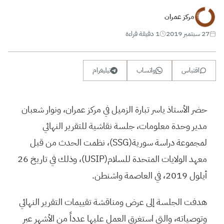
مركز عمران
27 سبتمبر 2019
1 دقيقة قراءة
اقتباس
واتساب
تيليغرام
حضر الأستاذ ياسر تبارة الزميل في مركز عمران، ونوار شعبان
مدير وحدة معلومات، جلسة نقاشية للتقرير النهائي
لمجموعة دراسة سورية(SSG)، نظمت الحدث من قبل
معهد الولايات المتحدة للسلام(USIP)، وذلك في تاريخ 26
أيلول 2019، في العاصمة واشنطن.
هدفت الجلسة إلى عرض ومناقشة تقييمات التقرير النهائي
وتوصياته، والتي استغرق العمل عليها عدداً من الأشهر عبر