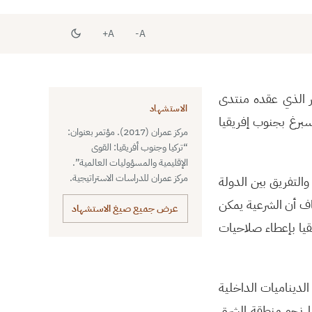
A+
A-
مر الذي عقده منتدى
الاستشهاد
بتاريخ 26 كانون الثاني2017، بمدينة جوهانسبرغ بجنوب إفريقيا
مركز عمران (2017). مؤتمر بعنوان:
“تركيا وجنوب أفريقيا: القوى
الإقليمية والمسؤوليات العالمية”.
مركز عمران للدراسات الاستراتيجية.
التفريق بين الدولة
ف أن الشرعية يمكن
عرض جميع صيغ الاستشهاد
قيا بإعطاء صلاحيات
لديناميات الداخلية
يا نحو منطقة الشرق