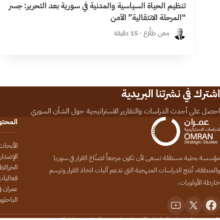
تنظيم الحياة السياسية والمدنية في سورية بعد التحرير: جسر
“المرحلة الانتقالية” الآمن
معن طلَّاع · 15 دقيقة
اشترك في نشرتنا البريدية
احصل على أحدث الدراسات والتقارير الاستراتيجية حول الشأن السوري
المحت
الأبحاث
الإصدار
مؤسسة بحثية مستقلة تسعى لأن تكون مرجعاً لصنّاع القرار في سوريا
الخرائط
والمنطقة، تُنتج الدراسات المنهجية التي تدعم آليات اتخاذ القرار وترسم
فعاليات
خارطة الأولويات.
عمران في
الباحثو
© 2026 مركز عمران للدراسات الاستراتيجية. جميع الحقوق محفوظة.