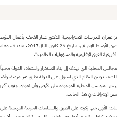
كز عمران للدراسات الاستراتيجية الدكتور عمار القحف بأعمال المؤت
الشرق بالتعاون مع مركز الشرق الأوسط الإفريقي، 
ريقيا: القوى الإقليمية والمسؤوليات العالمية”.
لس المحلية التي تهدف إلى بناء الاستقرار واستعادة الدولة محلياً و
شعب وبين النظام الذي استولى على الدولة بطرق غير شرعية، وأضا
على عبر المجالس المحلية الموجودة على الأرض وأن نموذج جنوب أفري
 الإشراقات في هذا الجانب.
ات؛ الأولى منها ركزت على الطرق والسياسات الحزبية المهيمنة على ا
انية فقد تناولت تقييم أدوار ومسؤوليات كل من تركيا وجنوب أفريق