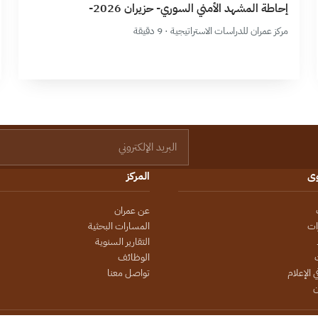
إحاطة المشهد الأمني السوري- حزيران 2026-
مركز عمران للدراسات الاستراتيجية · 9 دقيقة
البريد الإلكتروني
وى
المركز
عن عمران
ات
المسارات البحثية
التقارير السنوية
الوظائف
 الإعلام
تواصل معنا
ن