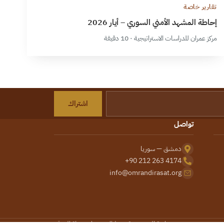
تقارير خاصة
إحاطة المشهد الأمني السوري – أيار 2026
مركز عمران للدراسات الاستراتيجية · 10 دقيقة
اشتراك
تواصل
دمشق — سوريا
+90 212 263 4174
info@omrandirasat.org
سياسة الخصوصية
شروط الاستخدام
خريطة الموقع