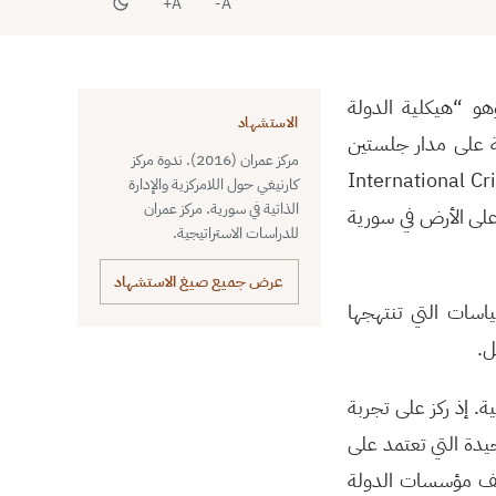
A+
A-
هو “هيكلية الدولة
الاستشهاد
سط بتاريخ 2 كانون الأول/ديسمبر 2016، ندوة عامّة على مدار جلستين
مركز عمران (2016). ندوة مركز
لامركزية والإدارة الذاتية في سورية، بالتعاون مع مجموعة الأزمات الدولية (International Crisis
كارنيغي حول اللامركزية والإدارة
الذاتية في سورية. مركز عمران
ن على الأرض في سورية
للدراسات الاستراتيجية.
عرض جميع صيغ الاستشهاد
ياسات التي تنتهجها
ل.
ة. إذ ركز على تجربة
دة التي تعتمد على
إضافة لقيامها بأعباء وظائف مؤسسات الدولة