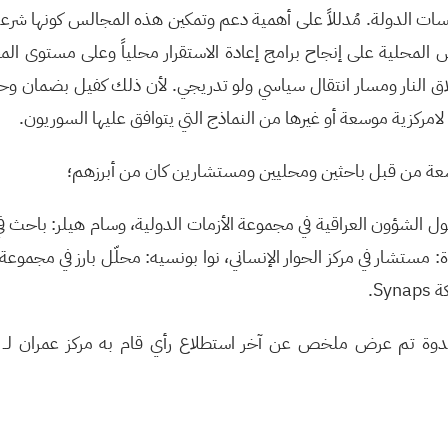
ت الدولة. مُدللاً على أهمية دعم وتمكين هذه المجالس كونها شرعي
لس المحلية على إنجاح برامج إعادة الاستقرار محلياً وعلى مستوى ال
ق النار ومسار انتقال سياسي ولو تدريجي. لأن ذلك كفيل بضمان وح
امركزية موسعة أو غيرها من النماذج التي يتوافق عليها السوريون.
عة من قبل باحثين ومحليين ومستشارين كان من أبرزهم؛
لك العبدة: مستشار في مركز الحوار الإنساني، نوا بونسيه: محلّل بارز في مجموعة
S.