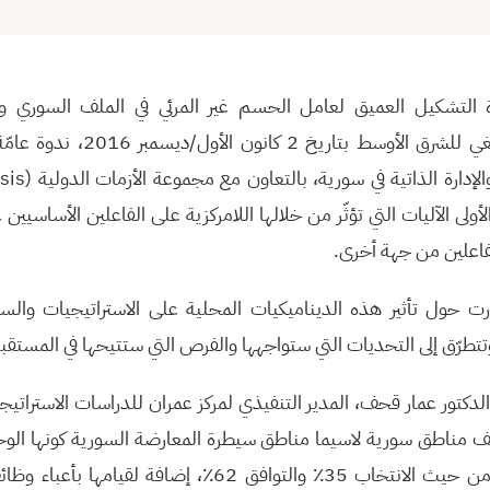
ة التشكيل العميق لعامل الحسم غير المرئي في الملف السوري و
السورية”. عقد مركز كارنيغي للشرق الأو
متواليتين حول ال
ة الأولى الآليات التي تؤثّر من خلالها اللامركزية على الفاعلين الأساسيي
فاعلين من جهة أخرى.
رت حول تأثير هذه الديناميكيات المحلية على الاستراتيجيات والس
تتطرّق إلى التحديات التي ستواجهها والفرص التي ستتيحها في المستقب
دكتور عمار قحف، المدير التنفيذي لمركز عمران للدراسات الاستراتيجي
 مناطق سورية لاسيما مناطق سيطرة المعارضة السورية كونها الوحي
الشرعية السكانية بوضوح من حيث الانتخاب 35٪‏ والتوافق 62٪‏، 