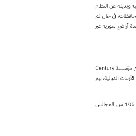
ة وبديلة عن النظام
محافظات، في حال تم
دة أراضي سورية عبر
ماريا فانتابيه: باحثة أولى حول الشؤون العراقية في مجموعة الأزمات الدولية، وسام هيلر: باحث في مؤسسة Century
 الأزمات الدولية، بيتر
تجدر الإشارة أنه بختام الندوة تم عرض ملخص عن آخر استطلاع رأي قام به مركز عمران لــ 105 من المجالس