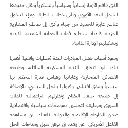
الذي فاقم الأزمة إنسانياً وسياسياً وعسكرياً ونقل حدودها
لتشمل البعد الأوروبي ونمَّى خطاب التطرف ومهَّد لدخول
عناصر عابرة للحدود من جهة، وأدى إلى تعاظم المشاريع
الحزبية كازدياد سيطرة قوات الحماية الشعبية الكردية
وتشكيلهم الإدارة الذاتية.
وتعود أسباب فشل المبادرات لعدة مُعطيات واقعية أهمها
تلك التي تتعلق بالبُنية العسكرية السائلة، وطبيعة
الفصائل المتحاربة وغاياتها وقياس قدرة التحكم بها
سياسياً ومدى اقتناعها وقبولها بالحل السياسي، بالإضافة
إلى طبيعة حلفاء النظام ونظرتهم البراغماتية للملف
السوري وتوظيفه لتحسين تموضعات سياسية واقتصادية
ضمن الخارطة الإقليمية والدولية، ناهيك عن مساهمة
الفاعل الأمريكي عبر زهده في توفير سبل ومناخات الحل