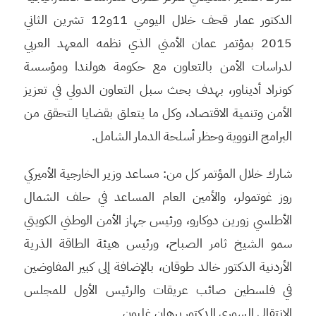
الدكتور عمار قحف خلال اليومي 11و12 تشرين الثاني
2015 بمؤتمر عمان الأمني الذي نظمه المعهد العربي
لدراسات الأمن بالتعاون مع حكومة هولندا ومؤسسة
كونراد أديناور، بهدف بحث سبل التعاون الدولي في تعزيز
الأمن وتنمية الاقتصاد، وكل ما يتعلق بقضايا التحقق من
البرامج النووية وحظر أسلحة الدمار الشامل.
شارك خلال المؤتمر كل من: مساعد وزير الخارجية الأميركي
روز غوتمولر، والأمين العام المساعد في حلف الشمال
الأطلسي زورين دوكارو، ورئيس جهاز الأمن الوطني الكويتي
سمو الشيخ ثامر الصباح، ورئيس هيئة الطاقة الذرية
الأردنية الدكتور خالد طوقان، بالإضافة إلى كبير المفاوضين
في فلسطين صائب عريقات والرئيس الأول للمجلس
الانتقالي السوري الدكتور برهان غليون.