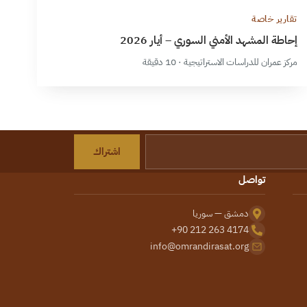
تقارير خاصة
إحاطة المشهد الأمني السوري – أيار 2026
مركز عمران للدراسات الاستراتيجية · 10 دقيقة
اشتراك
تواصل
دمشق — سوريا
+90 212 263 4174
info@omrandirasat.org