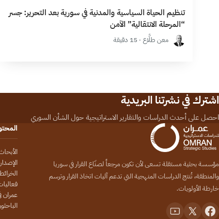
تنظيم الحياة السياسية والمدنية في سورية بعد التحرير: جسر
“المرحلة الانتقالية” الآمن
معن طلَّاع · 15 دقيقة
اشترك في نشرتنا البريدية
احصل على أحدث الدراسات والتقارير الاستراتيجية حول الشأن السوري
المحت
الأبحاث
الإصدار
مؤسسة بحثية مستقلة تسعى لأن تكون مرجعاً لصنّاع القرار في سوريا
الخرائط
والمنطقة، تُنتج الدراسات المنهجية التي تدعم آليات اتخاذ القرار وترسم
فعاليات
خارطة الأولويات.
عمران في
الباحثو