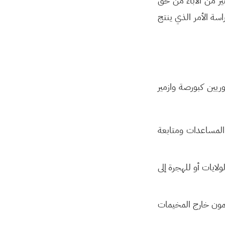
ير من الآباء من حق
 الدراسة الأمر الذي ينتج
يين كبورصة وازمير
 المساعدات ومتابعة
لايات أو للهجرة إلى
 المخيمات هي ب حدود250 ألف في حين أن أكثر من 2 مليون و250 يقيمون خارج المخيمات