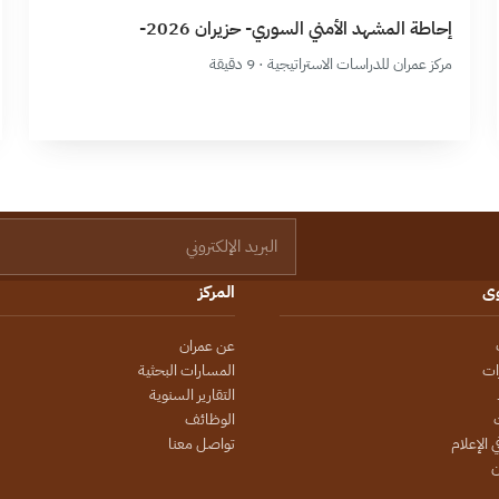
إحاطة المشهد الأمني السوري- حزيران 2026-
مركز عمران للدراسات الاستراتيجية · 9 دقيقة
البريد الإلكتروني
وى
المركز
عن عمران
ات
المسارات البحثية
التقارير السنوية
الوظائف
 الإعلام
تواصل معنا
ن