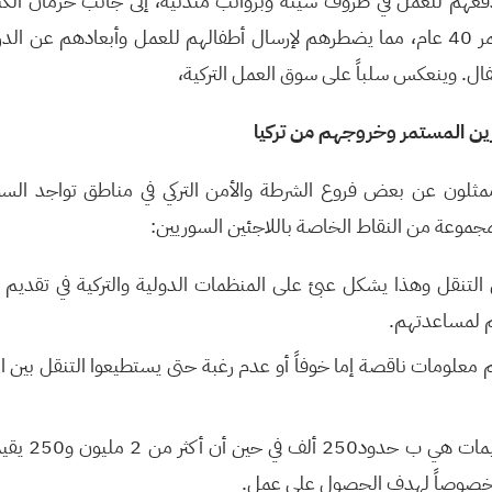
 يدفعهم للعمل في ظروف سيئة وبرواتب متدنية، إلى جانب حرمان الكث
العمل بسبب تجاوزهم لعمر 40 عام، مما يضطرهم لإرسال أطفالهم للعمل وأبعادهم عن
طفال. وينعكس سلباً على سوق العمل التركية،
جرين المستمر وخروجهم من تركيا
مثلون عن بعض فروع الشرطة والأمن التركي في مناطق تواجد السور
جموعة من النقاط الخاصة باللاجئين السوريين:
 التنقل وهذا يشكل عبئ على المنظمات الدولية والتركية في تقديم
 لمساعدتهم.
 معلومات ناقصة إما خوفاً أو عدم رغبة حتى يستطيعوا التنقل بين الو
نسبة اللاجئين في
اً خصوصاً لهدف الحصول على عمل.