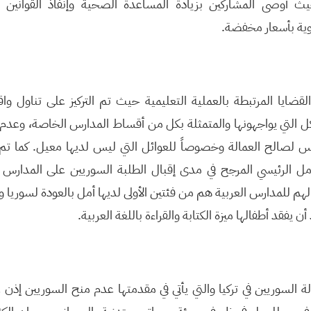
ث أوصى المشاركين بزيادة المساعدة الصحية وإنفاذ القوانين ا
ية بأسعار مخفضة.
ضايا المرتبطة بالعملية التعليمية حيث تم التركيز على تناول وا
التي يواجهونها والمتمثلة بكل من أقساط المدارس الخاصة، وعدم وج
س لصالح العمالة وخصوصاً للعوائل التي ليس لديها معيل. كما تم
لعامل الرئيسي المرجح في مدى إقبال الطلبة السوريين على المدارس ال
م للمدارس العربية هم من فئتين الأولى لديها أمل بالعودة لسوريا وإ
د أن يفقد أطفالها ميزة الكتابة والقراءة باللغة العربية.
 السوريين في تركيا والتي يأتي في مقدمتها عدم منح السوريين إذ