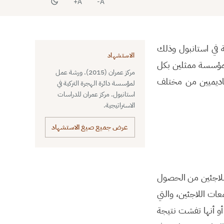
A+
A-
ة في استانبول وذلك
الاستشهاد
ماع مسؤولين من المؤسسة ممثلين بكل
مركز عمران (2015). ورشة عمل
كاديميين من مختلف
لمؤسسة دائرة الهجرة التركية في
استانبول. مركز عمران للدراسات
الاستراتيجية.
عرض جميع صيغ الاستشهاد
للاجئين من الحصول
ات اللاجئين، والتي
أو أنها تفشت نتيجة