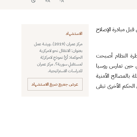
A+
A-
 ورشة عمل بتاريخ 28 كانون الثاني2019، نٌظمت من قبل مبادرة الإصلاح
الاستشهاد
مركز عمران (2019). ورشة عمل
بعنوان: الانتقال نحو لامركزية
طرة النظام أصبحت
الحوكمة: أيُّ نموذجِ لامركزيّة
لمستقبلِ سورية؟. مركز عمران
في حين تمارس روسيا
للدراسات الاستراتيجية.
ة بالمصالح الأمنية
عرض جميع صيغ الاستشهاد
 الحكم الأخرى تبقى