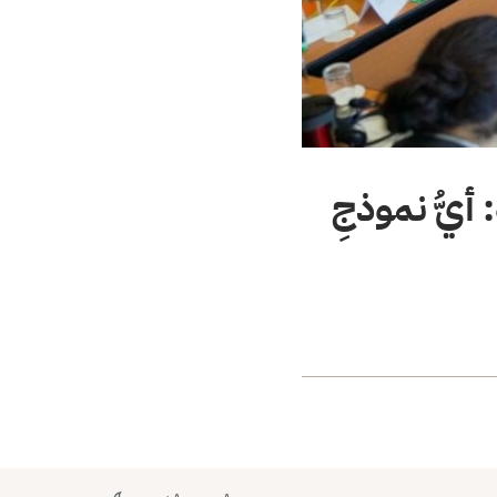
أيُّ نموذجِ