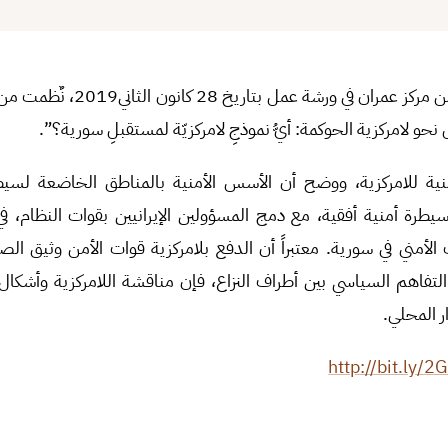
شارك الباحث معن طلاع من مركز عمران في
نحو لامركزية الحوكمة: أيُّ نموذجِ لامركزيّة لمستقبلِ سورية؟”.
ية للامركزية، ووضح أن الأسس الأمنية بالمناطق الخاضعة لسي
يطرة أمنية أفقية، مع دمج المسؤولين الإيرانيين بقوات النظام، 
أمني في سورية. معتبراً أن الدفع بلامركزية قوات الأمن وثيق الصل
التفاهم السياسي بين أطراف النزاع، فإن مناقشة اللامركزية وأشكال
ر المحلي.
http://bit.ly/