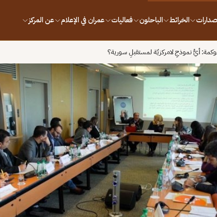
إصدارات
الخرائط
الباحثون
فعاليات
عمران في الإعلام
عن المركز
كمة: أيُّ نموذجِ لامركزيّة لمستقبلِ سورية؟