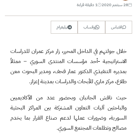
28 سبتمبر 2020
1 دقيقة قراءة
اقتباس
واتساب
تيليغرام
خلال جولتهم في الداخل المحرر، زار مركز عمران للدراسات
الاستراتيجية -أحد مؤسسات المنتدى السوري – ممثلاً
بمديره التنفيذي الدكتور عمار قحف، ومدير البحوث معن
طلاع، مركز ماري للأبحاث والدراسات بمدينة إعزاز.
حيث ناقش الجانبان وبحضور عدد من الأكاديميين
والباحثين آليات التعاون المشتركة بين المراكز البحثية
السورية، وضرورات عملها لدعم صناع القرار بما يخدم
مصالح وتطلعات المجتمع السوري.