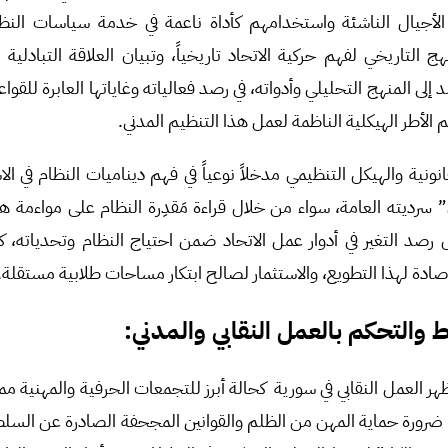
الأجيال الناشئة واستخدامهم كأداة ناعمة في خدمة سياسات النظا
 التاريخي لفهم حركية الاتحاد تاريخياً، وتبيان العلاقة التبادلية 
إلى المنهج التحليلي وأدواته، في رصد فعالياته وغاياتها العابرة للقواع
نونية والهيكل التنظيمي مدخلاً نوعياً في فهم ديناميات النظام في ا
 سرديته العامة، سواء من خلال قراءة مَقدِرة النظام على مواءمة ه
 رصد التغير في أدوار عمل الاتحاد ضمن احتياج النظام وتحدياته،
ادة لهذا التطويع، والاستثمار لصالح ابتكار مساحات طلابية مستقلة.
ط والتحكم بالعمل النقابي والمدني:
هر العمل النقابي في سورية كحالة أبرز للتجمعات الحرفية والمهنية مما
 ضرورة حماية المهن من الظلم والقوانين المجحفة الصادرة عن السل