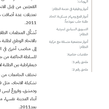
الهويات:
المُعيَنين من قِبل ا
أدوار وظيفية في خدمة النظام:
تعديلات عدة أضافت شر
أدوار قمع ومهام عسكرية: اتحاد
طلبة حلب نموذجاً:
2011.
التسويق السياسي لسردية
تُشكِّل المنظمات الطلاب
النظام:
بالاتحاد الوطني لطلبة سو
أدوار مجتمعية متسقة مع حركية
النظام:
إلى مناصب أخرى في ال
خلاصات ختامية:
للسلطة الحاكمة من جهة 
ملحق رقم 1:
ديمقراطية بين الطلبة لا
ملحق رقم 2:
تختلف الجامعات من حيث
تشكيلة الاتحاد، مثل ف
ودمشق، وفروعٌ ليس لقيا
أبناء المدينة نفسها، م
بعد2011.