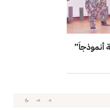
 أنموذجاَ”
A+
A-