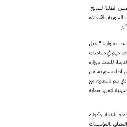
 بعض الطلبة لصالح
 السورية والأساتذة
)
.
وسط، بعنوان: “رحيل
وتوسيع الدولة السورية في المجال الديني منذ عام 2011″، على بعد مهم في ديناميات
ابعة للبعث ووزارة
ني لطلبة سورية، من
تي تتم بالتعاون مع
دينية لتمرير خطابه
ة للاتحاد وأدواره
م المطلق بالمؤسسات