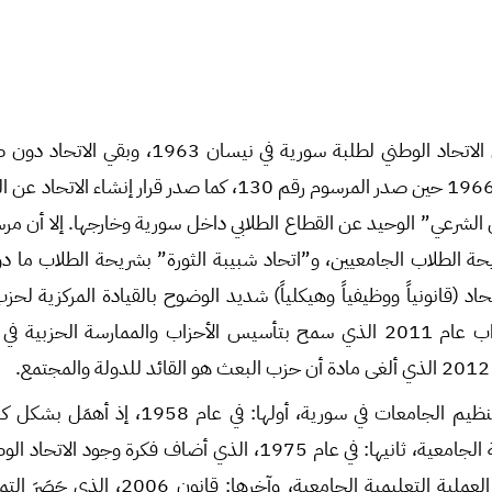
تم الإعلان عن تأسيس الاتحاد الوطني لطلبة سورية في
قوننة وجوده حتى عام 1966 حين صدر المرسوم رقم 130، كما صدر قرار
ة الطلاب الجامعيين، و”اتحاد شبيبة الثورة” بشريحة الطلاب ما د
حاد (قانونياً ووظيفياً وهيكلياً) شديد الوضوح بالقيادة المركزية لح
من صدور قانون الأحزاب عام 2011 الذي سمح بتأسيس الأحزاب والممارسة الحز
أُصدِرت ثلاث قوانين لتنظيم الجامعات في سورية، أول
ضمن العملية التعليمية الجامعية، ثانيها: في عام 1975، الذي أضاف فكر
الكيانات المُشرفة على العملية التعليمية الجامعية