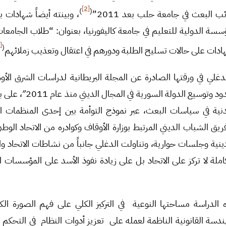
[2]
)
(
 البعث في جامعة حلب بعد 2011”
، وبينته أيضاً شهادات
سة الدولية للتعليم في جامعة كاليفورنيا، بعنوان: “طلاب الجامعات
[3]
(
شهادات على حالات تسليح الطلبة ودورهم في اعتقال وتعذيب زملائهم
غلي في ورقتها الصادرة عن المجلة البريطانية لدراسات الشرق الأ
العلمانية: استيلاء على الحدود 
ية في سياسات البعث، عبر نموذج التوأمة بين إحدى المنظمات الت
يق الشباب الديني المرتبط بوزارة الأوقاف وكوادره من الاتحاد الوط
نية وجلسات حوارية، وتناولت الدغلي جانباً من نشاطات الاتحاد وال
ملة لا تركز على الاتحاد بل على زيادة نفوذ الأسد على المؤسسات ال
دراسة مساحتها النوعية في التركيز الكلي على فهم الصورة الكامل
ندسة القانونية الناظمة لعمله على تعزيز أدوات النظام في التحك