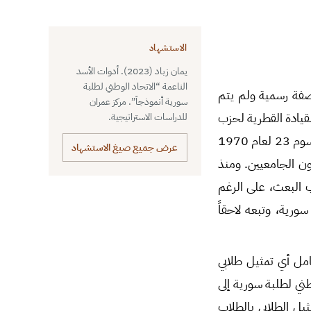
الاستشهاد
يمان زباد (2023). أدوات الأسد
الناعمة “الاتحاد الوطني لطلبة
 نيسان 1963، وبقي الاتحاد دون صفة رسمية ولم يتم
سورية أنموذجاَ”. مركز عمران
 إنشاء الاتحاد عن القيادة القطرية لحزب
للدراسات الاستراتيجية.
البعث على أنه “الممثل الشرعي” الوحيد عن القطاع الطلابي داخل سورية وخارجها. إلا أن مرسوم 23 لعام 1970
عرض جميع صيغ الاستشهاد
ون الجامعيين. ومنذ
زب البعث، على الرغم
بية في سورية، وتبعه لاحقاً
ها: في عام 1958، إذ أهمَل بشكل كامل أي تمثيل طلابي
ة وجود الاتحاد الوطني لطلبة سورية إلى
، وآخرها: قانون 2006، الذي حَصَرَ التمثيل الطلابي بالطلاب