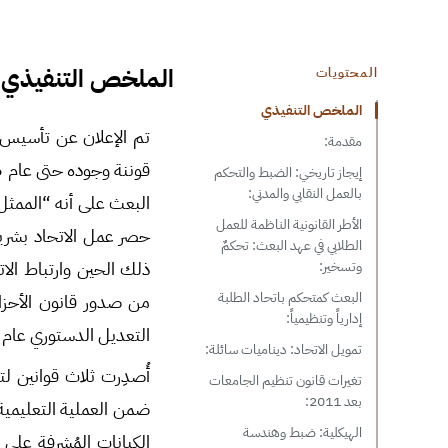
الملخص التنفيذي
المحتويات
الملخص التنفيذي
مقدمة:
إيجاز تاريخي: الضبط والتحكم
بالعمل النقابي والمدني:
الأطر القانونية الناظمة للعمل
حصر عمل الاتحاد بشريح
الطلابي في عهد البعث: تحكمٌ
ذلك الحين وارتباط الات
وتسخير:
البعث كمتحكم باتحاد الطلبة
إدارياً وتنظيمياً:
التعديل الدستوري عام 2012 الذي ألغى مادة أن حزب البعث هو القائد للدولة والمجتمع.
تمويل الاتحاد: ديناميات سائلة:
تغيرات قانون تنظيم الجامعات
بعد 2011:
الهيكلية: ضبط وهندسة