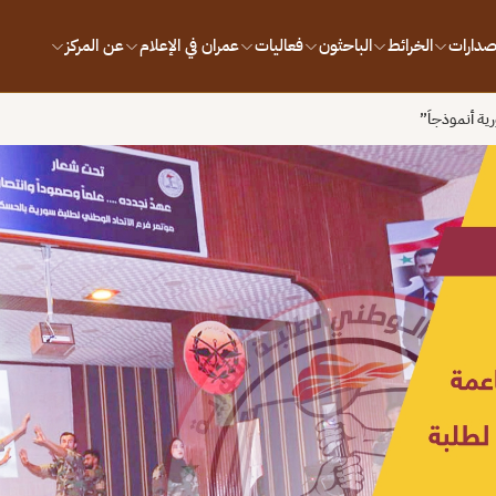
إصدارات
الخرائط
الباحثون
فعاليات
عمران في الإعلام
عن المركز
ية أنموذجاَ”