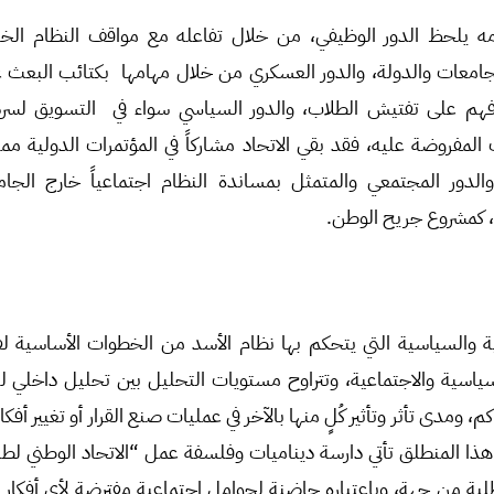
مه يلحظ الدور الوظيفي، من خلال تفاعله مع مواقف النظام الخارج
افهم على تفتيش الطلاب، والدور السياسي سواء في التسويق لسردية
لمفروضة عليه، فقد بقي الاتحاد مشاركاً في المؤتمرات الدولية ممثل
الدور المجتمعي والمتمثل بمساندة النظام اجتماعياً خارج الج
، كمشروع جريح الوطن.
اعية والسياسية التي يتحكم بها نظام الأسد من الخطوات الأساسية 
لسياسية والاجتماعية، وتتراوح مستويات التحليل بين تحليل داخلي للب
، ومدى تأثر وتأثير كُلٍ منها بالآخر في عمليات صنع القرار أو تغيير أفكا
ن هذا المنطلق تأتي دارسة ديناميات وفلسفة عمل “الاتحاد الوطني لطل
طلبة من جهة، وباعتباره حاضنة لحوامل اجتماعية مفترضة لأي أفكار 