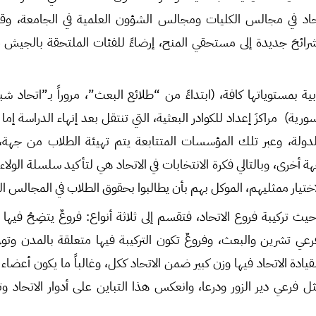
لاتحاد في مجالس الكليات ومجالس الشؤون العلمية في الجامعة، وق
ائحَ جديدة إلى مستحقي المنح، إرضاءً للفئات الملتحقة بالجيش 
ية بمستوياتها كافة، (ابتداءً من “طلائع البعث”، مروراً بـ”اتحاد شبيب
رية) مراكزَ إعداد للكوادر البعثية، التي تنتقل بعد إنهاء الدراسة إما إ
دولة، وعبر تلك المؤسسات المتتابعة يتم تهيئة الطلاب من جهة، 
أخرى، وبالتالي فكرة الانتخابات في الاتحاد هي لتأكيد سلسلة الولاء 
ختيار ممثليهم، الموكل بهم بأن يطالبوا بحقوق الطلاب في المجالس الت
 تركيبة فروع الاتحاد، فتقسم إلى ثلاثة أنواع: فروعٌ يتضِحُ فيها 
رعي تشرين والبعث، وفروعٌ تكون التركيبة فيها متعلقة بالمدن وت
دة الاتحاد فيها وزن كبير ضمن الاتحاد ككل، وغالباً ما يكون أعضاء 
ثل فرعي دير الزور ودرعا، وانعكس هذا التباين على أدوار الاتحاد وت