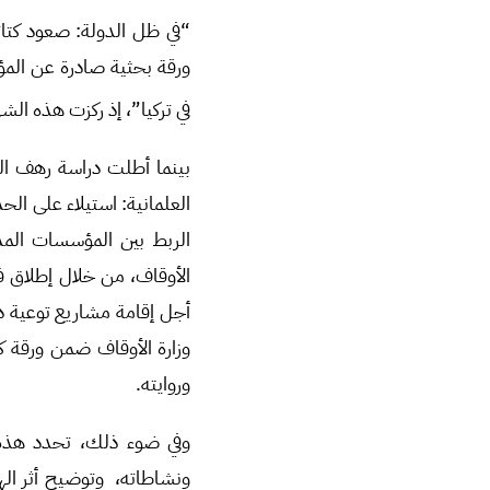
“في ظل الدولة: صعود كتائب
ورقة بحثية صادرة عن المؤس
في تركيا”، إذ ركزت هذه ال
بينما أطلت دراسة رهف الد
الربط بين المؤسسات المدن
الأوقاف، من خلال إطلاق فر
أجل إقامة مشاريع توعية دي
وزارة الأوقاف ضمن ورقة كا
وروايته.
وفي ضوء ذلك، تحدد هذه ال
ونشاطاته، وتوضيح أثر اله