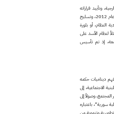
ية، وتأييد قراراته
الداخلية على صعيد الجامعات والدولة، والدور العسكري من خلال مهامها بكتائب البعث عام 2012، وتسليح
 النظام، أو بلورة
اً لنظام الأسد على
امعة، إذ تم تأسيس
لفهم ديناميات حكمه
نية الاجتماعية، إلى
ر المجتمع، وصولاً إلى
بة سورية”، باعتباره
تطويرية وتنموية من