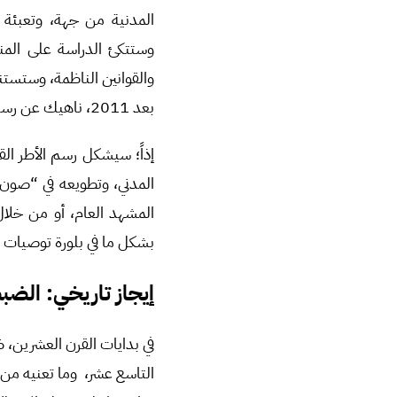
المدنية من جهة، وتعبئة 
وستتكئ الدراسة على المنهج
والقوانين الناظمة، وستستند 
بعد 2011، ناهيك عن رسم الأطر الهيكلية الناظمة لعمل هذا التنظيم المدني.
إذاً؛ سيشكل رسم الأطر القا
المدني، وتطويعه في “صون”
المشهد العام، أو من خلال
بشكل ما في بلورة توصيات ص
إيجاز تاريخي: الضب
في بدايات القرن العشرين، ظ
التاسع عشر، وما تعنيه من