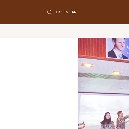
TR
EN
AR