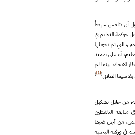
اول أن يتلمس سريعاً
ل حوكمة التعليم في
ين، التي تم تحويلها
عليم، أو على صعيد
الاتحاد، بينما لم
[1]
)
(
ولا سيما الطلابي
ته، من خلال تشكيل
ى متابعة الناشطين
 رسمي، من أجل ضبط
م في ورقته البحثية