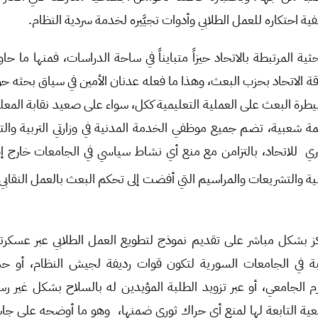
ية احتكاره للعمل الطلابي وأدوات تجيَّيره لخدمة سردية النظام.
ية المرتبطة بالاتحاد حيزاً متبايناً في ساحة الدراسات، فمنها ما ح
 الاتحاد بحزب البعث، وهذا ما فعله عدنان الأمين في سياق بحثه حو
 سيطرة البعث على العملية التعليمية ككل، سواء على صعيد نقابة المعلم
 شعبية، تضم جميع موظفي الخدمة المدنية في وزارتي التربية والت
لاتحاد، بالتزامن مع منع أي نشاط سياسي في الجامعات خارج إطار 
ونية والتشريعات والمراسيم التي أفضت إلى تحكم البعث بالعمل النقابي 
 بشكل مباشر على تقديم نموذج لتطويع العمل الطلابي عبر عسكر
 في الجامعات السورية لتكون قوات رديفة لجيش النظام، أو حت
م الجامعي، أو عبر تزويد الطلبة المؤيدين له بالسلاح بشكل غير
ية التابعة لها لمنع أي حراك ثوري ضمنها، وهو ما أوضحه علي جاس