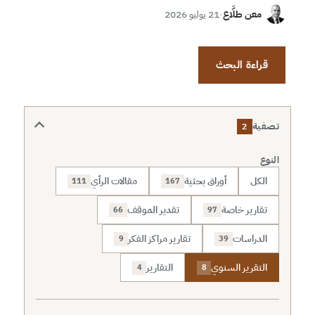
معن طلَّاع
·
21 يوليو 2026
قراءة البحث
تصفية
2
النوع
الكل
أوراق بحثية
مقالات الرأي
111
167
تقارير خاصة
تقدير الموقف
66
97
الدراسات
تقارير مراكز الفكر
9
39
التقرير السنوي
التقارير
4
8