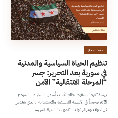
بحث مميّز
تنظيم الحياة السياسية والمدنية
في سورية بعد التحرير: جسر
“المرحلة الانتقالية” الآمن
تهميدٌ”لازم” بسقوط نظام الأسد، أُسدل الستار عن النموذج
الأكثر توحشاً في الأنظمة التعسفية والاستبداية، والذي هندس
كل أدواته ومراكز قوته لـ “تمويت” الحياة الس…