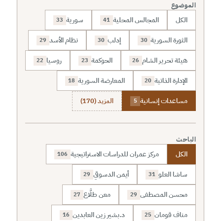
الموضوع
الكل
المجالس المحلية
سورية
33
41
الثورة السورية
إدلب
نظام الأسد
29
30
30
هيئة تحرير الشام
الحوكمة
روسيا
22
23
26
الإدارة الذاتية
المعارضة السورية
18
20
مساعدات إنسانية
المزيد (170)
5
الباحث
الكل
مركز عمران للدراسات الاستراتيجية
106
ساشا العلو
أيمن الدسوقي
29
31
محسن المصطفى
معن طلَّاع
27
29
مناف قومان
د.بشير زين العابدين
16
25