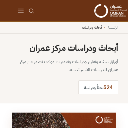
الرئيسية
›
أبحاث ودراسات
أبحاث ودراسات مركز عمران
أوراق بحثية وتقارير ودراسات وتقديرات موقف تصدر عن مركز
عمران للدراسات الاستراتيجية.
524
بحثاً ودراسة