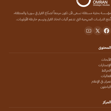
مؤسسة بحثية مستقلة تسعى لأن تكون مرجعاً لصنّاع القرار في سوريا والمنطقة،
تُنتج الدراسات المنهجية التي تدعم آليات اتخاذ القرار وترسم خارطة الأولويات.
المحتوى
الأبحاث
الإصدارات
الخرائط
فعاليات
عمران في الإعلام
الباحثون
المركز