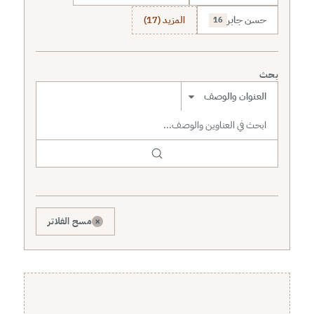
حسن جابر
المزيد (17)
16
بحث
نطاق البحث
×
مسح الفلاتر