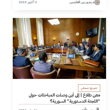
د.بشير زين العابدين
3 أكتوبر 2019
د
تصريح صحفي
معن طلاع | إلى أين وصلت المباحثات حول
“اللجنة الدستورية” السورية؟