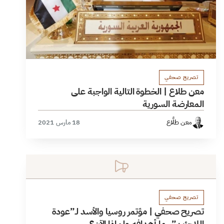
تصريح صحفي
معن طلاع | الخطوة التالية الواجبة على
المعارضة السورية
معن طلَّاع
18 مارس 2021
تصريح صحفي
تصريح صحفي | مؤتمر روسيا والأسد لـ”عودة
اللاجئين”..ما أهدافه ولماذا الآن؟