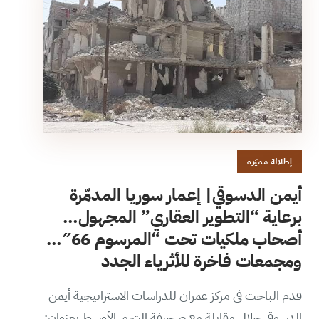
إطلالة مميّزة
أيمن الدسوقي| إعمار سوريا المدمّرة
برعاية “التطوير العقاري” المجهول…
أصحاب ملكيات تحت “المرسوم 66″…
ومجمعات فاخرة للأثرياء الجدد
قدم الباحث في مركز عمران للدراسات الاستراتيجية أيمن
الدسوقي خلال مقابلة مع صحيفة الشرق الأوسط بعنوان: