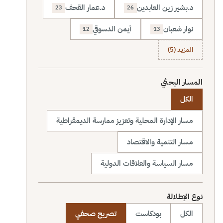
د.بشير زين العابدين
د.عمار القحف
23
26
نوار شعبان
أيمن الدسوقي
12
13
المزيد (5)
المسار البحثي
الكل
مسار الإدارة المحلية وتعزيز ممارسة الديمقراطية
مسار التنمية والاقتصاد
مسار السياسة والعلاقات الدولية
نوع الإطلالة
الكل
بودكاست
تصريح صحفي