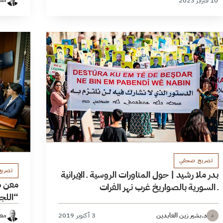
10 فبراير 2023
تصريح صحفي
تصري
بدر ملا رشيد | حول المناورات الروسية ـ الإيرانية
معن ط
ـ السورية بالصواريخ غرب نهر الفرات
“اللج
د.بشير زين العابدين
3 أكتوبر 2019
معن
د