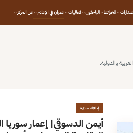
إصدارات
الخرائط
الباحثون
فعاليات
عمران في الإعلام
عن المركز
لعربية والدولية.
إطلالة مميّزة
أيمن الدسوقي| إعمار سوريا الم