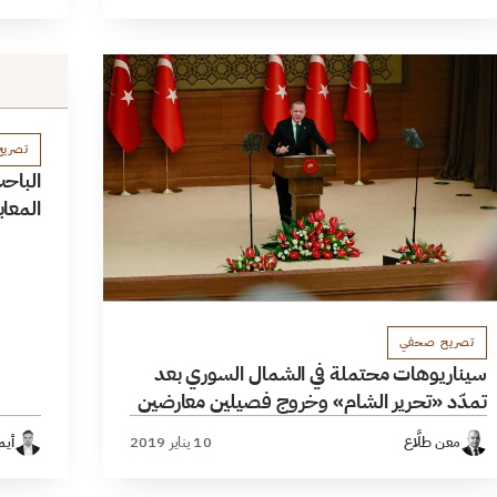
تصري
الباح
المعابر
تصريح صحفي
سيناريوهات محتملة في الشمال السوري بعد
تمدّد «تحرير الشام» وخروج فصيلين معارضين
معن طلَّاع
10 يناير 2019
أيم