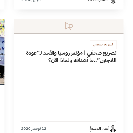
تصريح صحفي
تصريح صحفي | مؤتمر روسيا والأسد لـ”عودة
اللاجئين”..ما أهدافه ولماذا الآن؟
أيمن الدسوقي
12 نوفمبر 2020