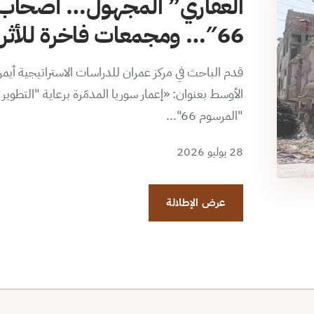
العقاري” المجهول… أصحاب 
66″… ومجمعات فاخرة للأثرياء الجدد
قدم الباحث في مركز عمران للدراسات الاستراتيجية أي
الأوسط بعنوان: «إعمار سوريا المدمّرة برعاية "التطو
"المرسوم 66"...
28 يوليو 2026
عرض الإطلالة