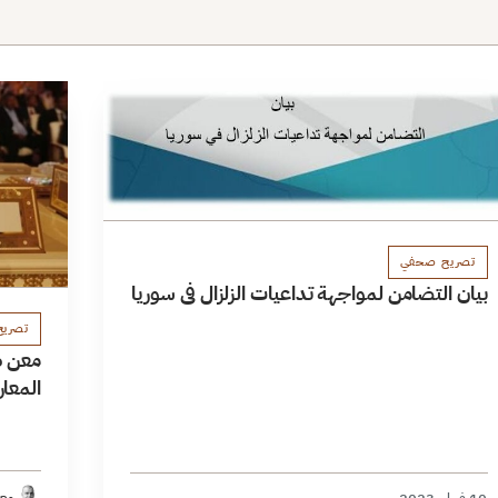
تصريح صحفي
بيان التضامن لمواجهة تداعيات الزلزال في سوريا
تصري
معن طل
المعا
معن