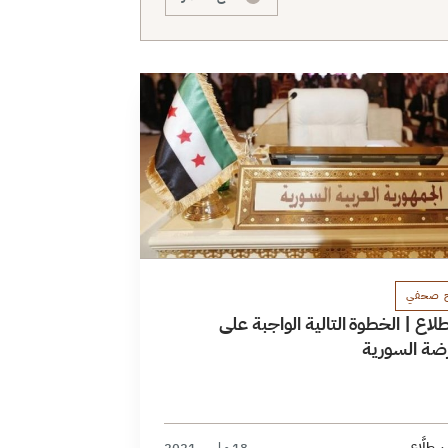
ح صحفي
اع | الخطوة التالية الواجبة على
رضة السورية
 طلَّاع
18 مارس 2021