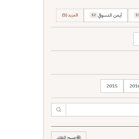
أيمن الدسوقي
المزيد (5)
12
1
2015
201
×
مسح الفلاتر