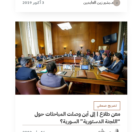
د.بشير زين العابدين
3 أكتوبر 2019
د
تصريح صحفي
معن طلاع | إلى أين وصلت المباحثات حول
“اللجنة الدستورية” السورية؟