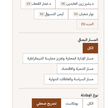
د.بشير زين العابدين
د.عمار القحف
23
26
نوار شعبان
أيمن الدسوقي
12
13
المزيد (5)
المسار البحثي
الكل
مسار الإدارة المحلية وتعزيز ممارسة الديمقراطية
مسار التنمية والاقتصاد
مسار السياسة والعلاقات الدولية
نوع الإطلالة
الكل
بودكاست
تصريح صحفي