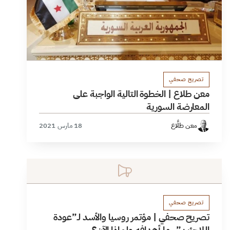
تصريح صحفي
معن طلاع | الخطوة التالية الواجبة على
المعارضة السورية
معن طلَّاع
18 مارس 2021
تصريح صحفي
تصريح صحفي | مؤتمر روسيا والأسد لـ”عودة
اللاجئين”..ما أهدافه ولماذا الآن؟