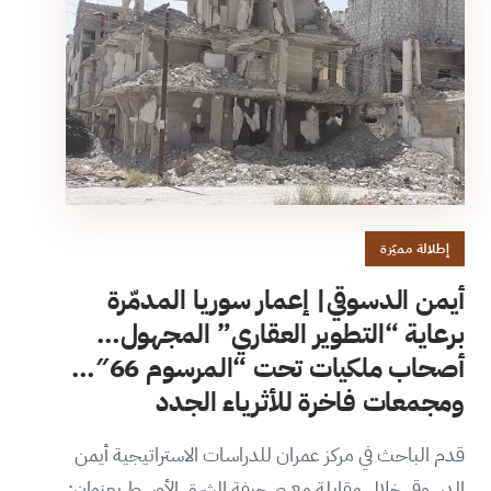
إطلالة مميّزة
أيمن الدسوقي| إعمار سوريا المدمّرة
برعاية “التطوير العقاري” المجهول…
أصحاب ملكيات تحت “المرسوم 66″…
ومجمعات فاخرة للأثرياء الجدد
قدم الباحث في مركز عمران للدراسات الاستراتيجية أيمن
الدسوقي خلال مقابلة مع صحيفة الشرق الأوسط بعنوان: