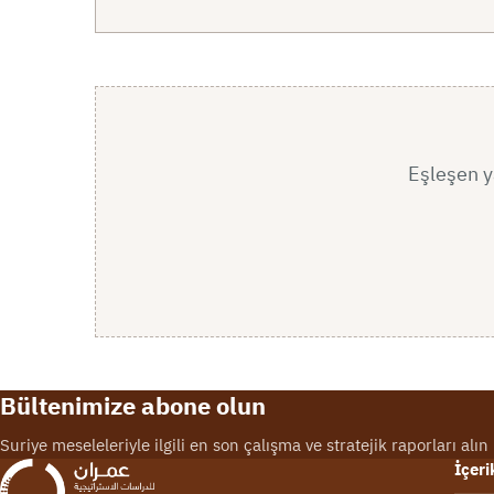
Eşleşen ya
Bültenimize abone olun
Suriye meseleleriyle ilgili en son çalışma ve stratejik raporları alın
İçeri