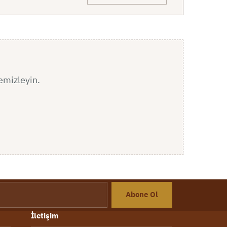
temizleyin.
Abone Ol
İletişim