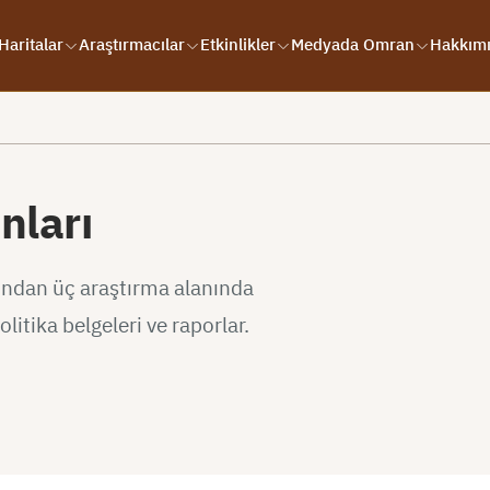
Haritalar
Araştırmacılar
Etkinlikler
Medyada Omran
Hakkım
nları
ından üç araştırma alanında
litika belgeleri ve raporlar.