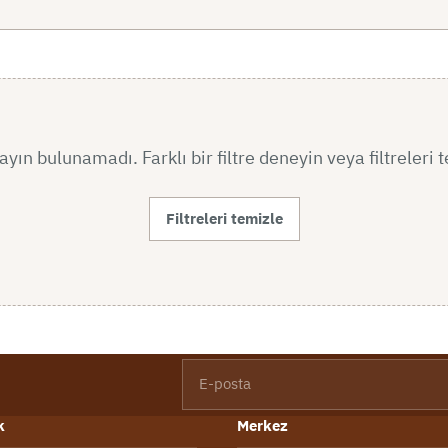
yın bulunamadı. Farklı bir filtre deneyin veya filtreleri 
Filtreleri temizle
E-posta
k
Merkez