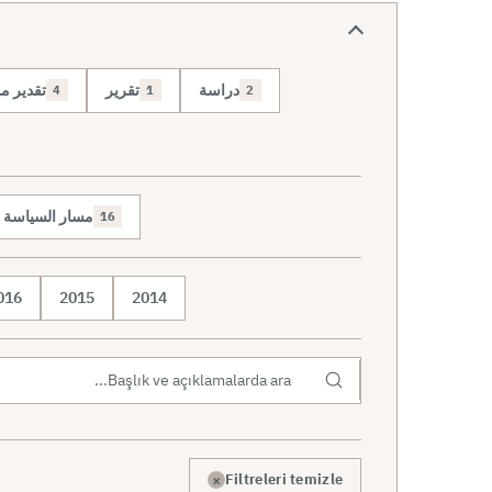
دراسة
تقرير
تقدير 
4
1
2
مسار السياسة وا
16
016
2015
2014
×
Filtreleri temizle