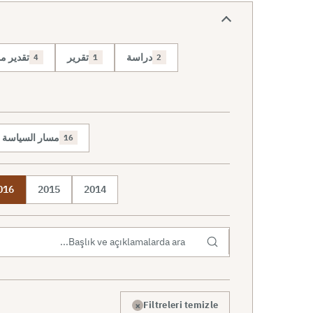
دراسة
تقرير
تقدير 
4
1
2
مسار السياسة وا
16
016
2015
2014
×
Filtreleri temizle