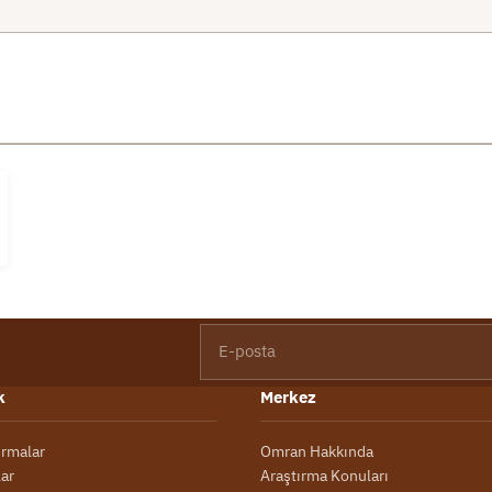
E-posta
k
Merkez
ırmalar
Omran Hakkında
lar
Araştırma Konuları