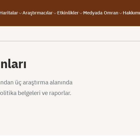
Haritalar
Araştırmacılar
Etkinlikler
Medyada Omran
Hakkım
nları
ından üç araştırma alanında
litika belgeleri ve raporlar.