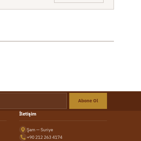
Abone Ol
İletişim
Şam — Suriye
+90 212 263 4174