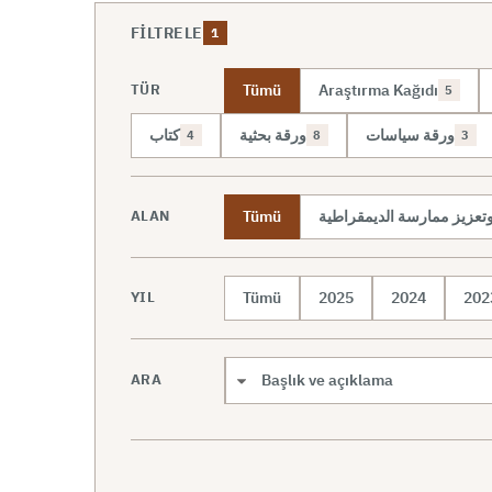
FILTRELE
1
Tümü
Araştırma Kağıdı
TÜR
5
ورقة سياسات
ورقة بحثية
كتاب
4
8
3
Tümü
 وتعزيز ممارسة الديمقراطية
ALAN
Tümü
2025
2024
202
YIL
ARA
Arama kapsamı