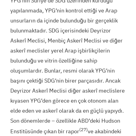
YPG’nin Suriye’de SDG üzerinden kurduğu
yapılanmada, YPG’nin kontrol ettiği ve Arap
unsurların da içinde bulunduğu bir gerçeklik
bulunmaktadır. SDG içerisindeki Deyrizor
Askerî Meclisi, Menbiç Askerî Meclisi ve diğer
askerî meclisler yerel Arap işbirlikçilerin
bulunduğu ve vitrin özelliğine sahip
oluşumlardır. Bunlar, resmi olarak YPG’nin
başını çektiği SDG’nin birer parçasıdır. Ancak
Deyrizor Askerî Meclisi diğer askerî meclislere
kıyasen YPG’den görece en çok otonom alan
elde eden ve askerî olarak da en güçlü yapıydı.
Son dönemlerde – özellikle ABD’deki Hudson
(27)
Enstitüsünde çıkan bir rapor
ve akabindeki