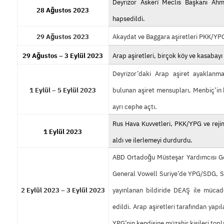
Deyrizor Askerî Meclis Başkanı Ahm
28 Ağustos 2023
hapsedildi.
29 Ağustos 2023
Akaydat ve Baggara aşiretleri PKK/YP
29 Ağustos – 3 Eylül 2023
Arap aşiretleri, birçok köy ve kasabayı
Deyrizor’daki Arap aşiret ayaklanma
1 Eylül – 5 Eylül 2023
bulunan aşiret mensupları, Menbiç’in 
ayrı cephe açtı.
Rus Hava Kuvvetleri, PKK/YPG ve rejim
1 Eylül 2023
aldı ve ilerlemeyi durdurdu.
ABD Ortadoğu Müsteşar Yardımcısı Gol
General Vowell Suriye’de YPG/SDG, SDK
2 Eylül 2023 – 3 Eylül 2023
yayınlanan bildiride DEAŞ ile mücade
edildi. Arap aşiretleri tarafından yap
YPG’nin kendisine müzahir kişileri top