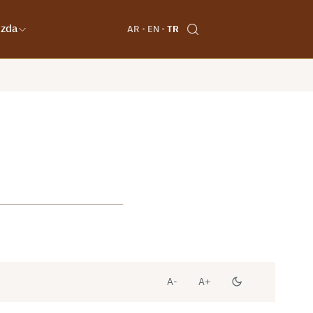
ızda
AR
EN
TR
A-
A+