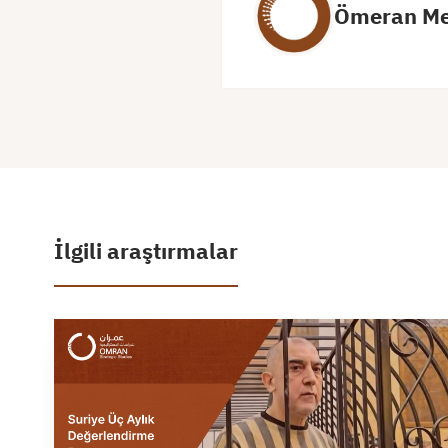
Ömeran Me
İlgili araştırmalar