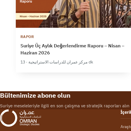
RAPOR
Suriye Üç Aylık Değerlendirme Raporu – Nisan –
Haziran 2026
مركز عمران للدراسات الاستراتيجية · 13 dk
Bültenimize abone olun
Suriye meseleleriyle ilgili en son çalışma ve stratejik raporları alın
İçeri
Araşt