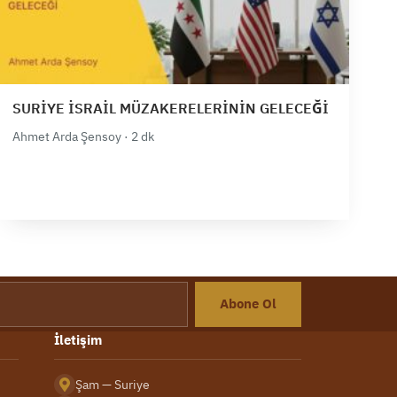
SURİYE İSRAİL MÜZAKERELERİNİN GELECEĞİ
Ahmet Arda Şensoy · 2 dk
Abone Ol
İletişim
Şam — Suriye