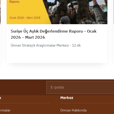
Suriye Üç Aylık Değerlendirme Raporu – Ocak
2026 – Mart 2026
Ümran Stratejik Araştırmalar Merkezi · 12 dk
E-posta
k
Merkez
ırmalar
Omran Hakkında