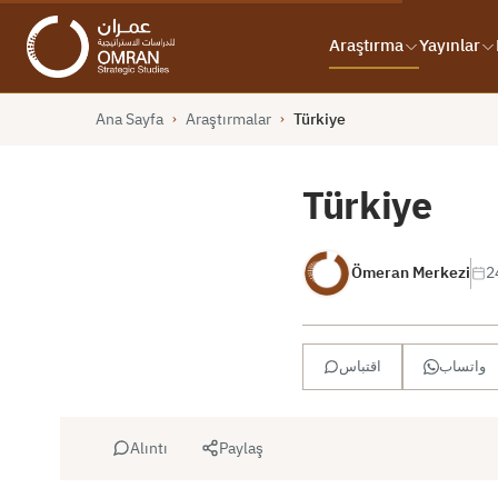
Araştırma
Yayınlar
Ana Sayfa
Araştırmalar
Türkiye
›
›
Türkiye
Ömeran Merkezi
واتساب
اقتباس
Alıntı
Paylaş