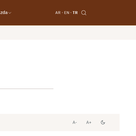
ızda
AR
EN
TR
A-
A+