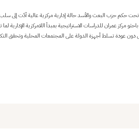
حت حكم حزب البعث والأسد حالة إدارية مركزية عالية أدّت إلى سل
احثو مركز عمران للدراسات الاستراتيجية بمبدأ اللامركزية الإدارية لما
 دون عودة تسلط أجهزة الدولة على المجتمعات المحلية وتحقق التك