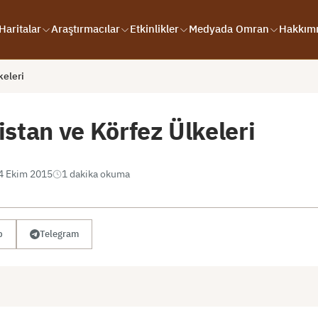
Haritalar
Araştırmacılar
Etkinlikler
Medyada Omran
Hakkım
keleri
stan ve Körfez Ülkeleri
4 Ekim 2015
1 dakika okuma
p
Telegram