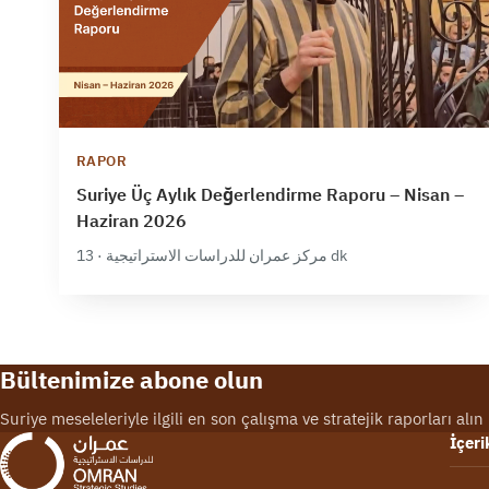
RAPOR
Suriye Üç Aylık Değerlendirme Raporu – Nisan –
Haziran 2026
مركز عمران للدراسات الاستراتيجية · 13 dk
Bültenimize abone olun
Suriye meseleleriyle ilgili en son çalışma ve stratejik raporları alın
İçeri