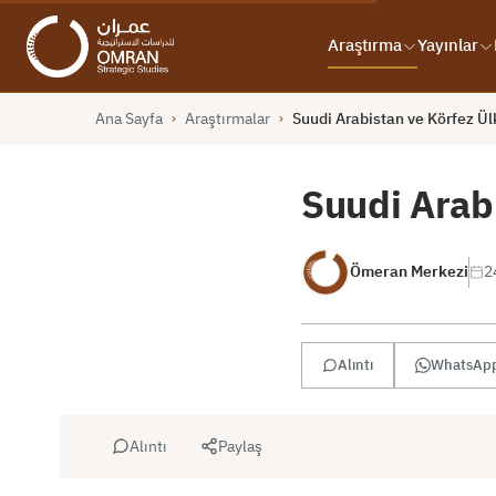
Araştırma
Yayınlar
Ana Sayfa
Araştırmalar
Suudi Arabistan ve Körfez Ül
›
›
Suudi Arabi
Ömeran Merkezi
2
Alıntı
WhatsAp
Alıntı
Paylaş