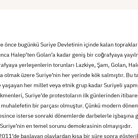
üre önce bugünkü Suriye Devletinin içinde kalan toprakla
yunca Halep’ten Golan’a kadar geniş bir coğrafyaya yayılm
rafyaya yerleşenlerin torunları Lazkiye, Şam, Golan, Ha
olmak üzere Suriye’nin her yerinde kök salmıştır. Bu ta
 yaşayan her millet veya etnik grup kadar Suriyeli yapm
kmenleri, Suriye’de protestoların ilk günlerinden itibare
l muhalefetin bir parçası olmuştur. Çünkü modern dönem
since isterse sonraki dönemlerde darbelerle işbaşına g
 Suriye’nin en temel sorunu demokrasinin olmayışıdır.
011’de başlayan olaylardan kısa bir süre sonra gösteri