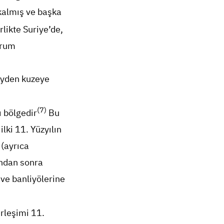
 kalmış ve başka
rlikte Suriye’de,
urum
eyden kuzeye
(7)
ı bölgedir
Bu
lki 11. Yüzyılın
 (ayrıca
’ndan sonra
 ve banliyölerine
erleşimi 11.