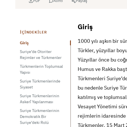
PDF
Alıntı
Paylaş
Giriş
İÇINDEKILER
1000 yılı aşkın bir s
Giriş
Türkler, yüzyıllar bo
Suriye’de Otoriter
Rejimler ve Türkmenler
Yüzyıllar önce bu coğ
Türkmenlerin Toplumsal
Humus ve Rakka başta 
Yapısı
Türkmenleri Suriye’de
Suriye Türkmenlerinde
bu nedenle Suriye Tür
Siyaset
Suriye Türkmenlerinin
katılmış ve toplumsa
Askerî Yapılanması
Vesayet Yönetimi süre
Suriye Türkmenlerinin
rejimlerin idaresinde
Demokratik Bir
Suriye’deki Rolü
Türkmenler, 15 Mart 2