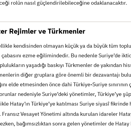
eği rolün nasıl güçlendirilebileceğine odaklanacaktır.
ter Rejimler ve Türkmenler
ellikle kendisinden olmayan küçük ya da büyük tüm toplu
abasını ezme eğilimindedir. Bu nedenle Suriye’de iktid
lulukların yaşadığı baskıyı Türkmenler de yakından his
menlerin diğer gruplara göre önemli bir dezavantajı bul
ğını elde etmesinden önce dahi Türkiye-Suriye sınırının 
orunlar nedeniyle Suriye’deki yönetimler, Türkiye’ye şü
ikle Hatay’ın Türkiye’ye katılması Suriye siyasî fikrinde
. Fransız Vesayet Yönetimi altında kurulan idareler Hata
mezken, bağımsızlıktan sonra gelen yönetimler de Hatay