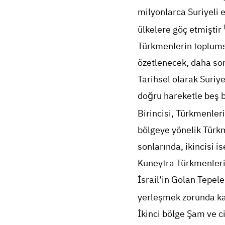
milyonlarca Suriyeli 
ülkelere göç etmiştir
Türkmenlerin toplums
özetlenecek, daha son
Tarihsel olarak Suri
doğru hareketle beş b
Birincisi, Türkmenler
bölgeye yönelik Türkme
sonlarında, ikincisi i
Kuneytra Türkmenleri
İsrail’in Golan Tepele
yerleşmek zorunda ka
İkinci bölge Şam ve c