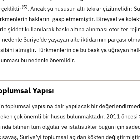
(5)
rçekliktir
. Ancak şu hususun altı tekrar çizilmelidir: Su
kmenlerin haklarını gasp etmemiştir. Bireysel ve kolekt
 şiddet kullanılarak baskı altına alınması otoriter reji
u nedenle Suriye’de yaşayan aile iktidarının parçası ol
asibini almıştır. Türkmenlerin de bu baskıya uğrayan hal
lunması bu nedenle önemlidir.
oplumsal Yapısı
n toplumsal yapısına dair yapılacak bir değerlendirmed
reken çok önemli bir husus bulunmaktadır. 2011 öncesi 
nda bilinen tüm olgular ve istatistikler bugün için sadec
İç savaş, Suriye’yi toplumsal açıdan kökten değiştirmişti