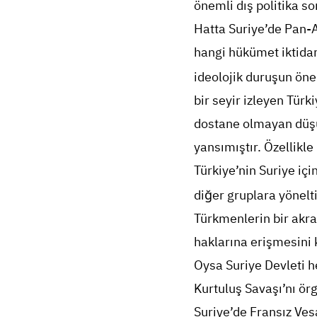
önemli dış politika so
Hatta Suriye’de Pan-A
hangi hükümet iktidara
ideolojik duruşun öne
bir seyir izleyen Türk
dostane olmayan düşü
yansımıştır. Özellikle
Türkiye’nin Suriye iç
diğer gruplara yönelt
Türkmenlerin bir akra
haklarına erişmesini 
Oysa Suriye Devleti 
Kurtuluş Savaşı’nı ör
Suriye’de Fransız Ves