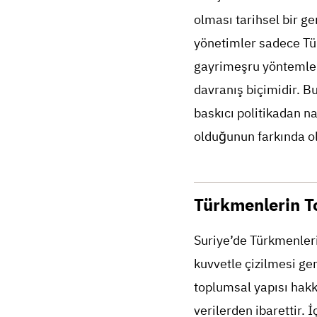
olması tarihsel bir ge
yönetimler sadece Tür
gayrimeşru yöntemlerle
davranış biçimidir. B
baskıcı politikadan n
olduğunun farkında o
Türkmenlerin T
Suriye’de Türkmenleri
kuvvetle çizilmesi ge
toplumsal yapısı hakkı
verilerden ibarettir. 