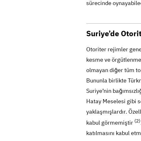
sürecinde oynayabilec
Suriye’de Otori
Otoriter rejimler gen
kesme ve örgütlenme ç
olmayan diğer tüm top
Bununla birlikte Türk
Suriye’nin bağımsızlı
Hatay Meselesi gibi s
yaklaşmışlardır. Özell
(2)
kabul görmemiştir
katılmasını kabul et