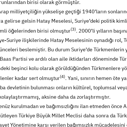
runlarından birisi olarak görmüştür.
rap milliyetçiliğin yükselişe geçtiği 1940’ların sonların
 gelirse gelsin Hatay Meselesi, Suriye’deki politik kimli
(3)
mli öğelerinden birisi olmuştur
. 2000’li yılların başı
iye-Suriye ilişkilerinde Hatay Meselesinin oynadığı rol, 
nceleri beslemiştir. Bu durum Suriye’de Türkmenlerin
 Baas Partisi ve ardılı olan aile iktidarları döneminde Tü
indeki beşinci kolu olarak görüldüğünden Türkmenlere yö
(4)
ilenler kadar sert olmuştur
. Yani, sınırın hemen öte y
ba devletinin bulunması onların kültürel, toplumsal vey
kolaylaştırmamış, aksine daha da zorlaştırmıştır.
henüz kurulmadan ve bağımsızlığını ilan etmeden önce A
gütleyen Türkiye Büyük Millet Meclisi daha sonra da Tür
ayet Yönetimine karşı verilen bağımsızlık mücadelesini