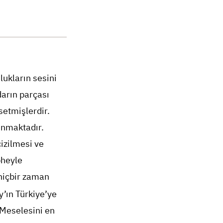
lukların sesini
arın parçası
setmişlerdir.
unmaktadır.
çizilmesi ve
pheyle
 hiçbir zaman
y’ın Türkiye’ye
 Meselesini en