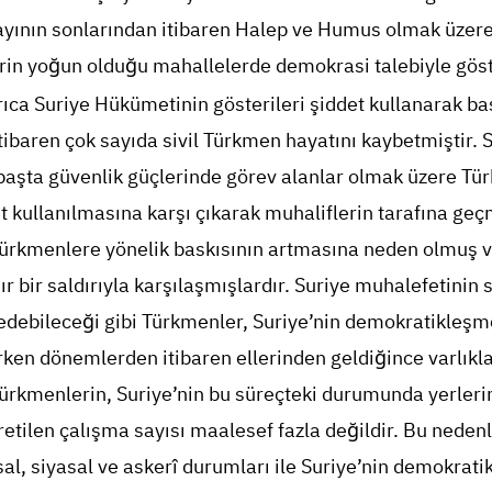
 ayının sonlarından itibaren Halep ve Humus olmak üzer
rin yoğun olduğu mahallelerde demokrasi talebiyle göst
rıca Suriye Hükümetinin gösterileri şiddet kullanarak b
tibaren çok sayıda sivil Türkmen hayatını kaybetmiştir. Si
başta güvenlik güçlerinde görev alanlar olmak üzere Tü
et kullanılmasına karşı çıkarak muhaliflerin tarafına ge
ürkmenlere yönelik baskısının artmasına neden olmuş 
ır bir saldırıyla karşılaşmışlardır. Suriye muhalefetinin s
 edebileceği gibi Türkmenler, Suriye’nin demokratikleşm
en dönemlerden itibaren ellerinden geldiğince varlıkla
ürkmenlerin, Suriye’nin bu süreçteki durumunda yerleri
retilen çalışma sayısı maalesef fazla değildir. Bu neden
l, siyasal ve askerî durumları ile Suriye’nin demokrat