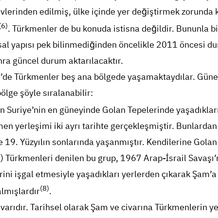
evlerinden edilmiş, ülke içinde yer değiştirmek zorunda
(6)
. Türkmenler de bu konuda istisna değildir. Bununla bi
al yapısı pek bilinmediğinden öncelikle 2011 öncesi d
ra güncel durum aktarılacaktır.
ye’de Türkmenler beş ana bölgede yaşamaktaydılar. Gün
ölge şöyle sıralanabilir:
in Suriye’nin en güneyinde Golan Tepelerinde yaşadıklar
n yerleşimi iki ayrı tarihte gerçekleşmiştir. Bunlardan i
se 19. Yüzyılın sonlarında yaşanmıştır. Kendilerine Golan
) Türkmenleri denilen bu grup, 1967 Arap-İsrail Savaşı
rini işgal etmesiyle yaşadıkları yerlerden çıkarak Şam’a
(8)
lmışlardır
.
ivarıdır. Tarihsel olarak Şam ve civarına Türkmenlerin y