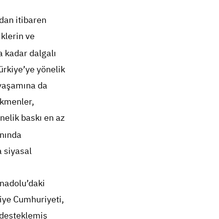
dan itibaren
klerin ve
na kadar dalgalı
Türkiye’ye yönelik
 yaşamına da
rkmenler,
nelik baskı en az
anında
a siyasal
nadolu’daki
kiye Cumhuriyeti,
 desteklemiş