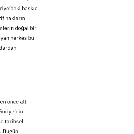
riye’deki baskıcı
if hakların
mlerin doğal bir
mayan herkes bu
klardan
en önce altı
Suriye’nin
e tarihsel
r. Bugün