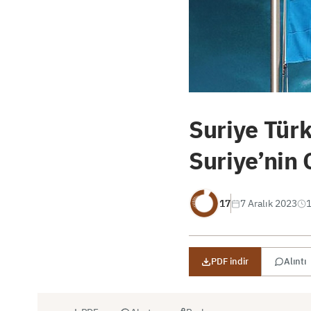
Suriye Tür
Suriye’nin
17
7 Aralık 2023
1
PDF indir
Alıntı