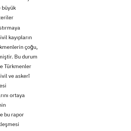
e büyük
eriler
astırmaya
vil kayıpların
rkmenlerin çoğu,
çmiştir. Bu durum
ve Türkmenler
ivil ve askerî
esi
rını ortaya
nin
le bu rapor
ikleşmesi