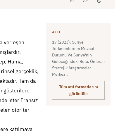
A-
A+
ATIF
ra yerleşen
17 (2023). Suriye
Türkmenlerinin Mevcut
ışlardır.
Durumu Ve Suriye’nin
lep, Hama,
Geleceğindeki Rolü. Ömeran
Stratejik Araştırmalar
rihsel gerçeklik,
Merkezi.
aktadır. Tam da
Tüm atıf formatlarını
n gösterilere
görüntüle
de ister Fransız
elen otoriter
lere katılmaya