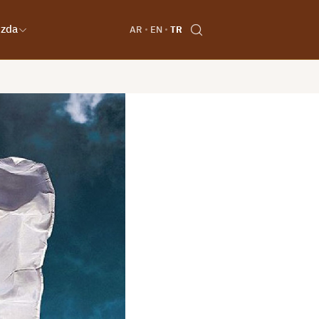
ızda
AR
EN
TR