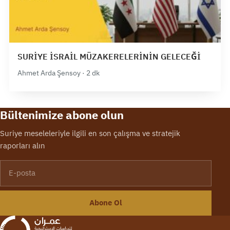
SURİYE İSRAİL MÜZAKERELERİNİN GELECEĞİ
Ahmet Arda Şensoy · 2 dk
Bültenimize abone olun
Suriye meseleleriyle ilgili en son çalışma ve stratejik
raporları alın
E-posta
Abone Ol