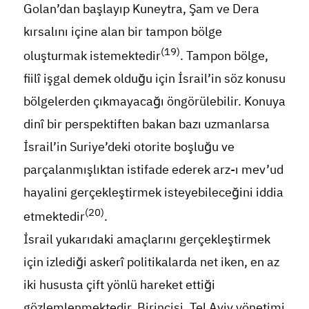
Golan’dan başlayıp Kuneytra, Şam ve Dera
kırsalını içine alan bir tampon bölge
(19)
oluşturmak istemektedir
. Tampon bölge,
fiilî işgal demek olduğu için İsrail’in söz konusu
bölgelerden çıkmayacağı öngörülebilir. Konuya
dinî bir perspektiften bakan bazı uzmanlarsa
İsrail’in Suriye’deki otorite boşluğu ve
parçalanmışlıktan istifade ederek arz-ı mev’ud
hayalini gerçekleştirmek isteyebileceğini iddia
(20)
etmektedir
.
İsrail yukarıdaki amaçlarını gerçekleştirmek
için izlediği askerî politikalarda net iken, en az
iki hususta çift yönlü hareket ettiği
gözlemlenmektedir. Birincisi, Tel Aviv yönetimi