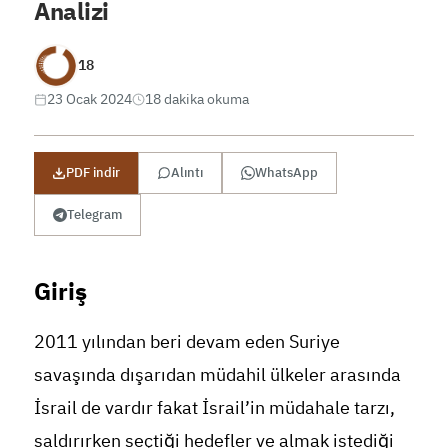
Analizi
18
23 Ocak 2024
18 dakika okuma
PDF indir
Alıntı
WhatsApp
Telegram
Giriş
2011 yılından beri devam eden Suriye
savaşında dışarıdan müdahil ülkeler arasında
İsrail de vardır fakat İsrail’in müdahale tarzı,
saldırırken seçtiği hedefler ve almak istediği