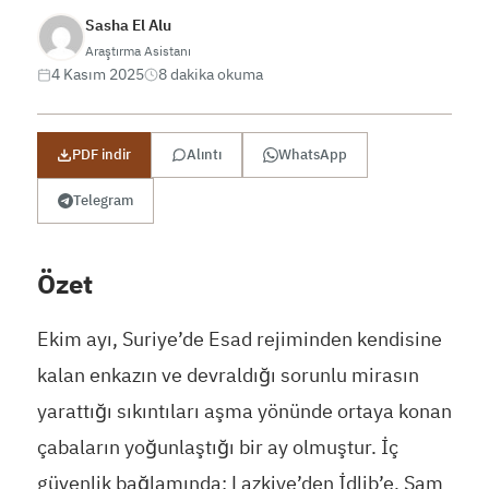
Sasha El Alu
Araştırma Asistanı
4 Kasım 2025
8 dakika okuma
PDF indir
Alıntı
WhatsApp
Telegram
Özet
Ekim ayı, Suriye’de Esad rejiminden kendisine
kalan enkazın ve devraldığı sorunlu mirasın
yarattığı sıkıntıları aşma yönünde ortaya konan
çabaların yoğunlaştığı bir ay olmuştur. İç
güvenlik bağlamında; Lazkiye’den İdlib’e, Şam