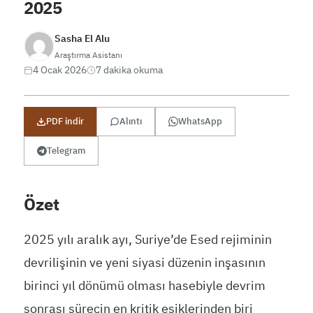
2025
Sasha El Alu
Araştırma Asistanı
4 Ocak 2026
7 dakika okuma
PDF indir
Alıntı
WhatsApp
Telegram
Özet
2025 yılı aralık ayı, Suriye’de Esed rejiminin
devrilişinin ve yeni siyasi düzenin inşasının
birinci yıl dönümü olması hasebiyle devrim
sonrası sürecin en kritik eşiklerinden biri