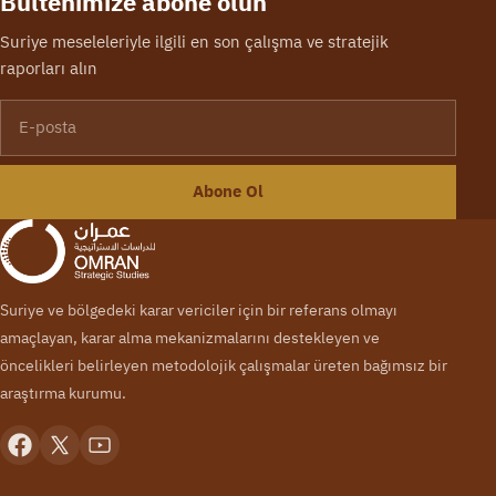
Bültenimize abone olun
Suriye meseleleriyle ilgili en son çalışma ve stratejik
raporları alın
E-posta
Abone Ol
Suriye ve bölgedeki karar vericiler için bir referans olmayı
amaçlayan, karar alma mekanizmalarını destekleyen ve
öncelikleri belirleyen metodolojik çalışmalar üreten bağımsız bir
araştırma kurumu.