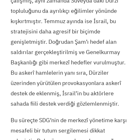
çalışmış, aynı zamanda Süveyda’daki Dürzi
topluluğunu da ayrılıkçı eğilimler yönünde
kışkırtmıştır. Temmuz ayında ise İsrail, bu
stratejisini daha agresif bir biçimde
genişletmiştir. Doğrudan Şam’ı hedef alan
saldırılar gerçekleştirilmiş ve Genelkurmay
Başkanlığı gibi merkezî hedefler vurulmuştur.
Bu askerî hamlelerin yanı sıra, Dürziler
üzerinden yürütülen provokasyonlara askerî
destek de eklenmiş, İsrail’in bu aktörlere
sahada fiili destek verdiği gözlemlenmiştir.
Bu süreçte SDG’nin de merkezî yönetime karşı
mesafeli bir tutum sergilemesi dikkat