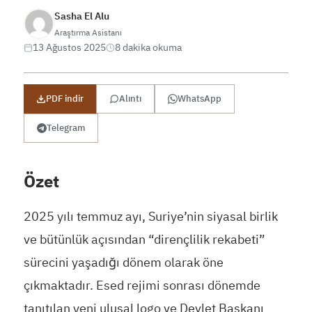
Sasha El Alu
Araştırma Asistanı
13 Ağustos 2025
8 dakika okuma
PDF indir
Alıntı
WhatsApp
Telegram
Özet
2025 yılı temmuz ayı, Suriye’nin siyasal birlik
ve bütünlük açısından “dirençlilik rekabeti”
sürecini yaşadığı dönem olarak öne
çıkmaktadır. Esed rejimi sonrası dönemde
tanıtılan yeni ulusal logo ve Devlet Başkanı