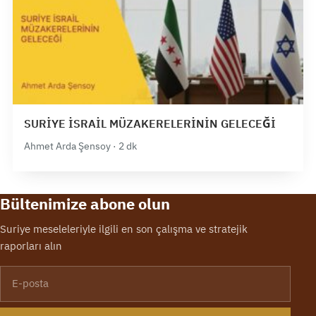
SURİYE İSRAİL MÜZAKERELERİNİN GELECEĞİ
Ahmet Arda Şensoy · 2 dk
Bültenimize abone olun
Suriye meseleleriyle ilgili en son çalışma ve stratejik
raporları alın
E-posta