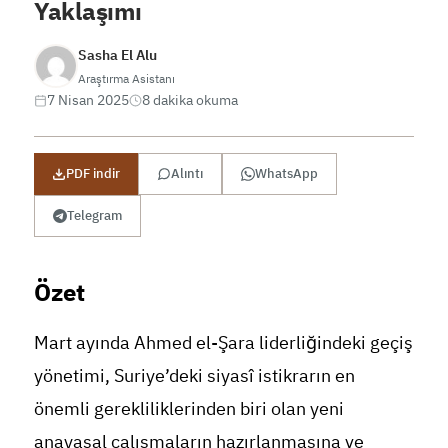
Yaklaşımı
Sasha El Alu
Araştırma Asistanı
7 Nisan 2025
8 dakika okuma
PDF indir
Alıntı
WhatsApp
Telegram
Özet
Mart ayında Ahmed el-Şara liderliğindeki geçiş
yönetimi, Suriye’deki siyasî istikrarın en
önemli gerekliliklerinden biri olan yeni
anayasal çalışmaların hazırlanmasına ve