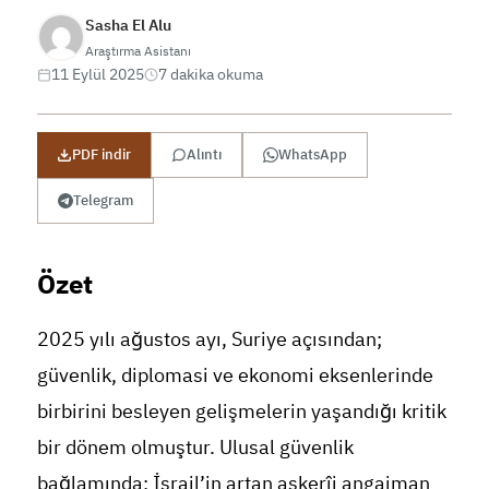
Sasha El Alu
Araştırma Asistanı
11 Eylül 2025
7 dakika okuma
PDF indir
Alıntı
WhatsApp
Telegram
Özet
2025 yılı ağustos ayı, Suriye açısından;
güvenlik, diplomasi ve ekonomi eksenlerinde
birbirini besleyen gelişmelerin yaşandığı kritik
bir dönem olmuştur. Ulusal güvenlik
bağlamında; İsrail’in artan askerîi angajman