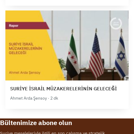
SURİYE İSRAİL MÜZAKERELERİNİN GELECEĞİ
Ahmet Arda Şensoy · 2 dk
Bültenimize abone olun
Suriye meseleleriyle ilgili en son çalışma ve stratejik