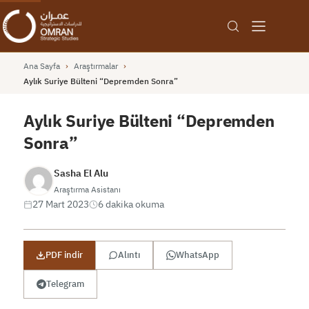
Ana Sayfa
›
Araştırmalar
›
Aylık Suriye Bülteni “Depremden Sonra”
Aylık Suriye Bülteni “Depremden
Sonra”
Sasha El Alu
Araştırma Asistanı
27 Mart 2023
6 dakika okuma
PDF indir
Alıntı
WhatsApp
Telegram