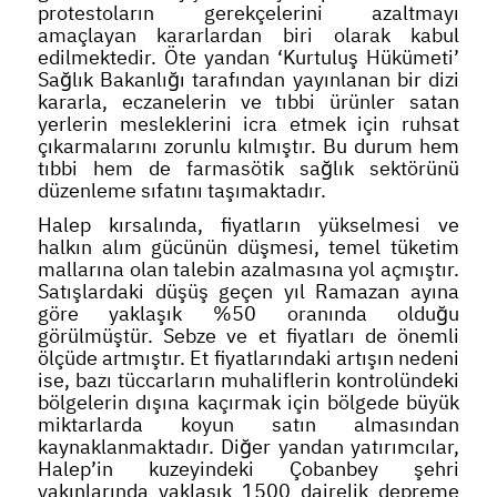
protestoların gerekçelerini azaltmayı
amaçlayan kararlardan biri olarak kabul
edilmektedir. Öte yandan ‘Kurtuluş Hükümeti’
Sağlık Bakanlığı tarafından yayınlanan bir dizi
kararla, eczanelerin ve tıbbi ürünler satan
yerlerin mesleklerini icra etmek için ruhsat
çıkarmalarını zorunlu kılmıştır. Bu durum hem
tıbbi hem de farmasötik sağlık sektörünü
düzenleme sıfatını taşımaktadır.
Halep kırsalında, fiyatların yükselmesi ve
halkın alım gücünün düşmesi, temel tüketim
mallarına olan talebin azalmasına yol açmıştır.
Satışlardaki düşüş geçen yıl Ramazan ayına
göre yaklaşık %50 oranında olduğu
görülmüştür. Sebze ve et fiyatları de önemli
ölçüde artmıştır. Et fiyatlarındaki artışın nedeni
ise, bazı tüccarların muhaliflerin kontrolündeki
bölgelerin dışına kaçırmak için bölgede büyük
miktarlarda koyun satın almasından
kaynaklanmaktadır. Diğer yandan yatırımcılar,
Halep’in kuzeyindeki Çobanbey şehri
yakınlarında yaklaşık 1500 dairelik depreme