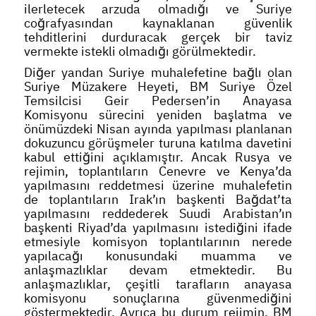
ilerletecek arzuda olmadığı ve Suriye
coğrafyasından kaynaklanan güvenlik
tehditlerini durduracak gerçek bir taviz
vermekte istekli olmadığı görülmektedir.
Diğer yandan Suriye muhalefetine bağlı olan
Suriye Müzakere Heyeti, BM Suriye Özel
Temsilcisi Geir Pedersen’in Anayasa
Komisyonu sürecini yeniden başlatma ve
önümüzdeki Nisan ayında yapılması planlanan
dokuzuncu görüşmeler turuna katılma davetini
kabul ettiğini açıklamıştır. Ancak Rusya ve
rejimin, toplantıların Cenevre ve Kenya’da
yapılmasını reddetmesi üzerine muhalefetin
de toplantıların Irak’ın başkenti Bağdat’ta
yapılmasını reddederek Suudi Arabistan’ın
başkenti Riyad’da yapılmasını istediğini ifade
etmesiyle komisyon toplantılarının nerede
yapılacağı konusundaki muamma ve
anlaşmazlıklar devam etmektedir. Bu
anlaşmazlıklar, çeşitli tarafların anayasa
komisyonu sonuçlarına güvenmediğini
göstermektedir. Ayrıca bu durum rejimin, BM