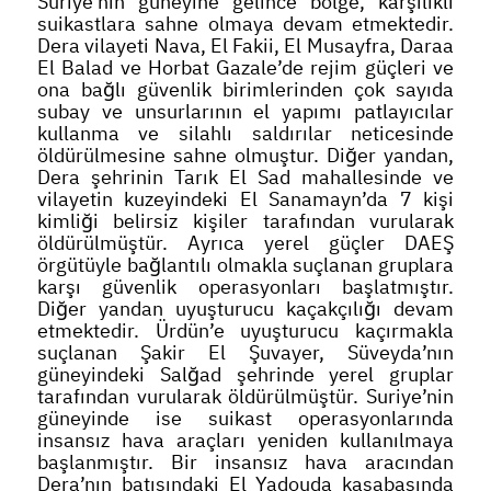
Suriye’nin güneyine gelince bölge, karşılıklı
suikastlara sahne olmaya devam etmektedir.
Dera vilayeti Nava, El Fakii, El Musayfra, Daraa
El Balad ve Horbat Gazale’de rejim güçleri ve
ona bağlı güvenlik birimlerinden çok sayıda
subay ve unsurlarının el yapımı patlayıcılar
kullanma ve silahlı saldırılar neticesinde
öldürülmesine sahne olmuştur. Diğer yandan,
Dera şehrinin Tarık El Sad mahallesinde ve
vilayetin kuzeyindeki El Sanamayn’da 7 kişi
kimliği belirsiz kişiler tarafından vurularak
öldürülmüştür. Ayrıca yerel güçler DAEŞ
örgütüyle bağlantılı olmakla suçlanan gruplara
karşı güvenlik operasyonları başlatmıştır.
Diğer yandan uyuşturucu kaçakçılığı devam
etmektedir. Ürdün’e uyuşturucu kaçırmakla
suçlanan Şakir El Şuvayer, Süveyda’nın
güneyindeki Salğad şehrinde yerel gruplar
tarafından vurularak öldürülmüştür. Suriye’nin
güneyinde ise suikast operasyonlarında
insansız hava araçları yeniden kullanılmaya
başlanmıştır. Bir insansız hava aracından
Dera’nın batısındaki El Yadouda kasabasında