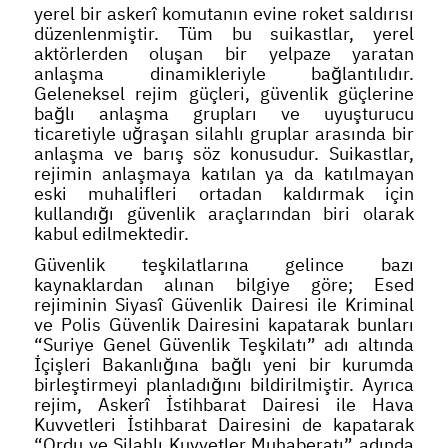
yerel bir askerî komutanın evine roket saldırısı
düzenlenmiştir. Tüm bu suikastlar, yerel
aktörlerden oluşan bir yelpaze yaratan
anlaşma dinamikleriyle bağlantılıdır.
Geleneksel rejim güçleri, güvenlik güçlerine
bağlı anlaşma grupları ve uyuşturucu
ticaretiyle uğraşan silahlı gruplar arasında bir
anlaşma ve barış söz konusudur. Suikastlar,
rejimin anlaşmaya katılan ya da katılmayan
eski muhalifleri ortadan kaldırmak için
kullandığı güvenlik araçlarından biri olarak
kabul edilmektedir.
Güvenlik teşkilatlarına gelince bazı
kaynaklardan alınan bilgiye göre; Esed
rejiminin Siyasî Güvenlik Dairesi ile Kriminal
ve Polis Güvenlik Dairesini kapatarak bunları
“Suriye Genel Güvenlik Teşkilatı” adı altında
İçişleri Bakanlığına bağlı yeni bir kurumda
birleştirmeyi planladığını bildirilmiştir. Ayrıca
rejim, Askerî İstihbarat Dairesi ile Hava
Kuvvetleri İstihbarat Dairesini de kapatarak
“Ordu ve Silahlı Kuvvetler Muhaberatı” adında