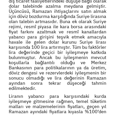
dış ticaret faaliyetlerindeki düşüşe bağlı olarak
dolar talebinde azalma meydana gelmiştir.
Üçüncüsü, Ramazan ihtiyaçlarını satın almak
için döviz bozdurma karşılığında Suriye lirasına
olan talebin artmasıdır. Buna ek olarak Suriye
rejimi, resmî piyasa ile kara borsa arasındaki
fiyat farkını azaltmak ve resmî kanallardan
yabancı para girişini teşvik etmek amacıyla
havale ile gelen dolar kurunu Suriye lirası
karşısında 100 lira artırmıştır. Tüm bu faktörler
lira değerinde geçici bir iyileşmeye katkıda
bulunmuştur. Ancak bu iyileşmenin mevcut
koşullarla bağlantılı olduğu ve Merkez
Bankasının para politikalarının ya da üretim,
döviz dengesi ve rezervlerdeki iyileşmenin bir
sonucu olmadığı ve lira değerinin Ramazan
ayından sonra tekrar düşeceği tahmin
edilmektedir.
Liranın yabancı para karşısındaki kurda
iyileşmeye gitmesine rağmen, temel tüketim
malları ve malzemelerinin fiyatları, geçen yıl
Ramazan ayındaki fiyatlara kıyasla %100’den