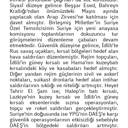
Siyasî düzeye gelince Beşşar Esed, Bahreyn
Krallığı’ndan önümüzdeki Mayıs ayında
yapılacak olan Arap Zirvesi’ne katılması için
davet almıştır. Birleşmiş Milletler’in Suriye
Özel Temsilcisinin Suriye için yeni anayasa
komisyonu toplantılarının dokuzuncu tur
görüşmelerini düzenleme çabaları devam
etmektedir. Güvenlik düzeyine gelince, İdlib’te
Rus savaş uçakları, kırsal bölgeleri hedef alan
hava saldırıları düzenlemiştir. Rejim topçuları,
İdlib’in güney kırsalı ve Hama’nın kuzeybatı
kırsalındaki köy ve kasabaları hedef almıştır.
Diğer yandan rejim güçlerinin sivil ve askerî
noktaları, suikast dronlarla hedef alan intihar
saldırılarının sıklığı ve niteliği artmıştır. Heyet
Tahrir El Şam ise; Halep’in batı kırsalı,
Lazkiye’nin kuzey kırsalı ve İdlib’in güney
kırsalı eksenlerinde sızma operasyonları,
topçu ve roket saldırıları gerçekleştirmiştir.
Suriye’nin doğusunda ise YPG’nin DAEŞ’e karşı
güvenlik operasyonlarının etkisizliği sebebiyle
DAEŞ’in bölgedeki saldırıları artmıştır.