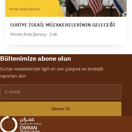
SURİYE İSRAİL MÜZAKERELERİNİN GELECEĞİ
Ahmet Arda Şensoy · 2 dk
Bültenimize abone olun
Suriye meseleleriyle ilgili en son çalışma ve stratejik
raporları alın
E-posta
Abone Ol