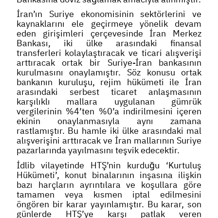
İran’ın Suriye ekonomisinin sektörlerini ve
kaynaklarını ele geçirmeye yönelik devam
eden girişimleri çerçevesinde İran Merkez
Bankası, iki ülke arasındaki finansal
transferleri kolaylaştıracak ve ticari alışverişi
arttıracak ortak bir Suriye-İran bankasının
kurulmasını onaylamıştır. Söz konusu ortak
bankanın kuruluşu, rejim hükümeti ile İran
arasındaki serbest ticaret anlaşmasının
karşılıklı mallara uygulanan gümrük
vergilerinin %4’ten %0’a indirilmesini içeren
ekinin onaylanmasıyla aynı zamana
rastlamıştır. Bu hamle iki ülke arasındaki mal
alışverişini arttıracak ve İran mallarının Suriye
pazarlarında yayılmasını teşvik edecektir.
İdlib vilayetinde HTŞ’nin kurduğu ‘Kurtuluş
Hükümeti’, konut binalarının inşasına ilişkin
bazı harçların ayrıntılara ve koşullara göre
tamamen veya kısmen iptal edilmesini
öngören bir karar yayınlamıştır. Bu karar, son
günlerde HTŞ’ye karşı patlak veren