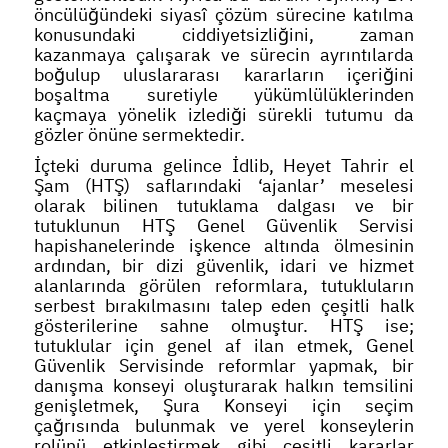
öncülüğündeki siyasî çözüm sürecine katılma
konusundaki ciddiyetsizliğini, zaman
kazanmaya çalışarak ve sürecin ayrıntılarda
boğulup uluslararası kararların içeriğini
boşaltma suretiyle yükümlülüklerinden
kaçmaya yönelik izlediği sürekli tutumu da
gözler önüne sermektedir.
İçteki duruma gelince İdlib, Heyet Tahrir el
Şam (HTŞ) saflarındaki ‘ajanlar’ meselesi
olarak bilinen tutuklama dalgası ve bir
tutuklunun HTŞ Genel Güvenlik Servisi
hapishanelerinde işkence altında ölmesinin
ardından, bir dizi güvenlik, idari ve hizmet
alanlarında görülen reformlara, tutukluların
serbest bırakılmasını talep eden çeşitli halk
gösterilerine sahne olmuştur. HTŞ ise;
tutuklular için genel af ilan etmek, Genel
Güvenlik Servisinde reformlar yapmak, bir
danışma konseyi oluşturarak halkın temsilini
genişletmek, Şura Konseyi için seçim
çağrısında bulunmak ve yerel konseylerin
rolünü etkinleştirmek gibi çeşitli kararlar