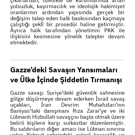
çıkarlardan, özellikle de kurumlarında artan
yolsuzluk, kayırmacılık ve ideolojik hakimiyet
oranlarının ardından yapısında gerçek bir
değişim talep eden halk baskısından kaçmaya
çalıştığı şeklî bir prosedür haline getirmiştir.
Ayrıca halk tarafından yönetimin PKK ile
ilişkisini kesmesine yönelik talepler devam
etmektedir.
Gazze’deki Savaşın Yansımaları
ve Ülke İçinde Şiddetin Tırmanışı
Gazze savaşı Suriye’deki güvenlik sahnesine
gölge düşürmeye devam ederken İsrail savaş
uçakları, İran Devrim Muhafızları’nın
Baniyas’taki danışmanı Rıza Zarai’ye ve iki
Lübnanlı Hizbullah savaşçısı başta olmak üzere
belirli kişilere karşı suikastlar düzenlemiştir.
Bu saldırıların diğer amacı ise Lübnan sınırına
yakın Yabrud şehrindeki askerî karargâh ve