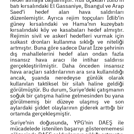
batı kırsalındaki El Gassaniye, Bsangul ve Arap
Saed’i hedef alan hava saldırıları
düzenlemiştir. Ayrıca rejim topçuları İdlib’in
güney kırsalındaki ve Hama’nın kuzeybatı
kırsalındaki köy ve kasabaları hedef almıştır.
Rejimin sivil ve askerî hedefleri vurmak için
suikast dronları kullanma sıklığı ve niteliği
artmıştır. Buna göre sadece Darat İzze şehrinin
dış mahallelerini hedef alan ondan fazla
insansız hava aracı ile intihar saldırısı
gerçekleştirilmiştir. Daha önceden insansız
hava araçları saldırılarının ara sıra kullanıldığı
ancak, şuanda neredeyse günlük olarak
kullanılan taktiksel bir silah haline geldiği
görülmüştür. Bu durum, Suriye’deki çatışmanın
soğuk bir çatışma haline gelmesinden bu yana
görülmemiş bir düzeye ulaşmış ve son
aylardaki şiddet olaylarının giderek arttığı bir
ortamda gerçekleşmiştir.
Suriye’nin doğusunda, YPG’nin DAEŞ ile
mücadelede istenilen başarıyı gösterememesi