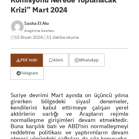
Krizi” Mart 2024
Sasha El Alu
Araştırma Asistanı
15 Nisan 2024
11 dakika okuma
PDF indir
Alıntı
WhatsApp
Telegram
Suriye devrimi Mart ayında on üçüncü yılına
girerken bölgedeki siyasî denemeler,
kendilerini kabul ettirmeye çalışan yerel
aktörlerin varlığı ve Arapların rejimle
normalleşme girişimleri devam etmektedir.
Buna karşılık batı ve ABD’nin normalleşmeyi
reddetme politikası ve yaptırımların devam
etmesi yönündeki çağrıları da söz konusudur.