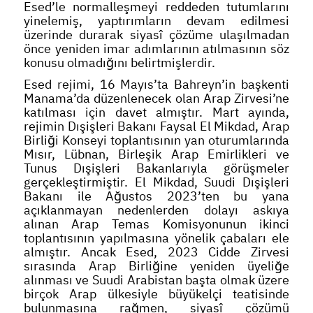
Esed’le normalleşmeyi reddeden tutumlarını
yinelemiş, yaptırımların devam edilmesi
üzerinde durarak siyasî çözüme ulaşılmadan
önce yeniden imar adımlarının atılmasının söz
konusu olmadığını belirtmişlerdir.
Esed rejimi, 16 Mayıs’ta Bahreyn’in başkenti
Manama’da düzenlenecek olan Arap Zirvesi’ne
katılması için davet almıştır. Mart ayında,
rejimin Dışişleri Bakanı Faysal El Mikdad, Arap
Birliği Konseyi toplantısının yan oturumlarında
Mısır, Lübnan, Birleşik Arap Emirlikleri ve
Tunus Dışişleri Bakanlarıyla görüşmeler
gerçekleştirmiştir. El Mikdad, Suudi Dışişleri
Bakanı ile Ağustos 2023’ten bu yana
açıklanmayan nedenlerden dolayı askıya
alınan Arap Temas Komisyonunun ikinci
toplantısının yapılmasına yönelik çabaları ele
almıştır. Ancak Esed, 2023 Cidde Zirvesi
sırasında Arap Birliğine yeniden üyeliğe
alınması ve Suudi Arabistan başta olmak üzere
birçok Arap ülkesiyle büyükelçi teatisinde
bulunmasına rağmen, siyasî çözümü