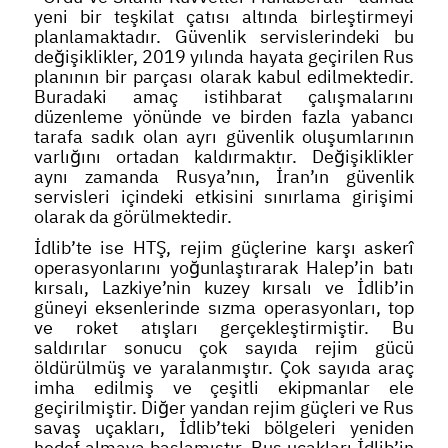
yeni bir teşkilat çatısı altında birleştirmeyi
planlamaktadır. Güvenlik servislerindeki bu
değişiklikler, 2019 yılında hayata geçirilen Rus
planının bir parçası olarak kabul edilmektedir.
Buradaki amaç istihbarat çalışmalarını
düzenleme yönünde ve birden fazla yabancı
tarafa sadık olan ayrı güvenlik oluşumlarının
varlığını ortadan kaldırmaktır. Değişiklikler
aynı zamanda Rusya’nın, İran’ın güvenlik
servisleri içindeki etkisini sınırlama girişimi
olarak da görülmektedir.
İdlib’te ise HTŞ, rejim güçlerine karşı askerî
operasyonlarını yoğunlaştırarak Halep’in batı
kırsalı, Lazkiye’nin kuzey kırsalı ve İdlib’in
güneyi eksenlerinde sızma operasyonları, top
ve roket atışları gerçekleştirmiştir. Bu
saldırılar sonucu çok sayıda rejim gücü
öldürülmüş ve yaralanmıştır. Çok sayıda araç
imha edilmiş ve çeşitli ekipmanlar ele
geçirilmiştir. Diğer yandan rejim güçleri ve Rus
savaş uçakları, İdlib’teki bölgeleri yeniden
hedef almaya başlamıştır. Rus uçakları İdlib’in