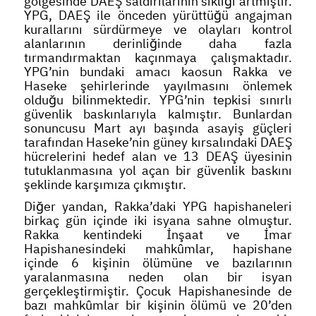
gölgesinde DAEŞ saldırılarının sıklığı artmıştır.
YPG, DAEŞ ile önceden yürüttüğü angajman
kurallarını sürdürmeye ve olayları kontrol
alanlarının derinliğinde daha fazla
tırmandırmaktan kaçınmaya çalışmaktadır.
YPG’nin bundaki amacı kaosun Rakka ve
Haseke şehirlerinde yayılmasını önlemek
olduğu bilinmektedir. YPG’nin tepkisi sınırlı
güvenlik baskınlarıyla kalmıştır. Bunlardan
sonuncusu Mart ayı başında asayiş güçleri
tarafından Haseke’nin güney kırsalındaki DAEŞ
hücrelerini hedef alan ve 13 DEAŞ üyesinin
tutuklanmasına yol açan bir güvenlik baskını
şeklinde karşımıza çıkmıştır.
Diğer yandan, Rakka’daki YPG hapishaneleri
birkaç gün içinde iki isyana sahne olmuştur.
Rakka kentindeki İnşaat ve İmar
Hapishanesindeki mahkûmlar, hapishane
içinde 6 kişinin ölümüne ve bazılarının
yaralanmasına neden olan bir isyan
gerçekleştirmiştir. Çocuk Hapishanesinde de
bazı mahkûmlar bir kişinin ölümü ve 20’den