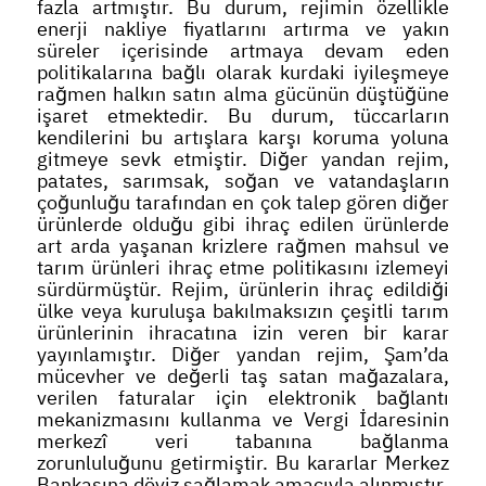
fazla artmıştır. Bu durum, rejimin özellikle
enerji nakliye fiyatlarını artırma ve yakın
süreler içerisinde artmaya devam eden
politikalarına bağlı olarak kurdaki iyileşmeye
rağmen halkın satın alma gücünün düştüğüne
işaret etmektedir. Bu durum, tüccarların
kendilerini bu artışlara karşı koruma yoluna
gitmeye sevk etmiştir. Diğer yandan rejim,
patates, sarımsak, soğan ve vatandaşların
çoğunluğu tarafından en çok talep gören diğer
ürünlerde olduğu gibi ihraç edilen ürünlerde
art arda yaşanan krizlere rağmen mahsul ve
tarım ürünleri ihraç etme politikasını izlemeyi
sürdürmüştür. Rejim, ürünlerin ihraç edildiği
ülke veya kuruluşa bakılmaksızın çeşitli tarım
ürünlerinin ihracatına izin veren bir karar
yayınlamıştır. Diğer yandan rejim, Şam’da
mücevher ve değerli taş satan mağazalara,
verilen faturalar için elektronik bağlantı
mekanizmasını kullanma ve Vergi İdaresinin
merkezî veri tabanına bağlanma
zorunluluğunu getirmiştir. Bu kararlar Merkez
Bankasına döviz sağlamak amacıyla alınmıştır.