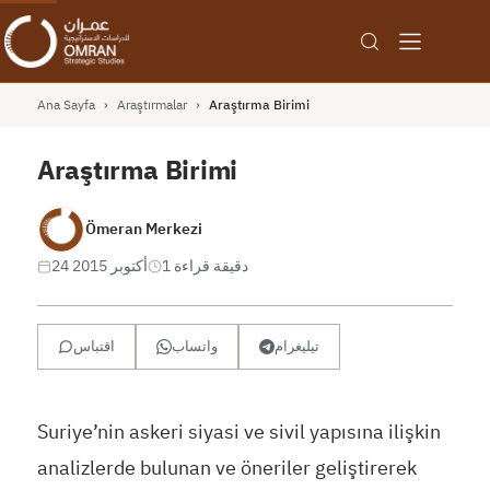
Ana Sayfa
›
Araştırmalar
›
Araştırma Birimi
Araştırma Birimi
Ömeran Merkezi
1 دقيقة قراءة
24 أكتوبر 2015
تيليغرام
واتساب
اقتباس
Suriye’nin askeri siyasi ve sivil yapısına ilişkin
analizlerde bulunan ve öneriler geliştirerek