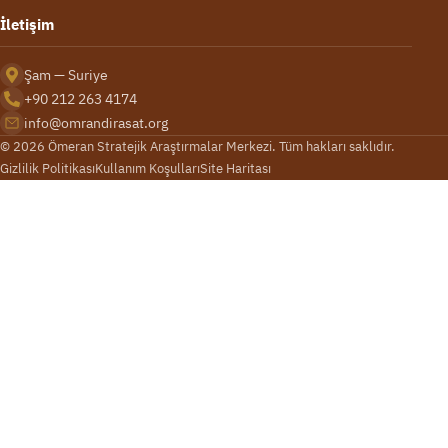
İletişim
Şam — Suriye
+90 212 263 4174
info@omrandirasat.org
© 2026 Ömeran Stratejik Araştırmalar Merkezi. Tüm hakları saklıdır.
Gizlilik Politikası
Kullanım Koşulları
Site Haritası