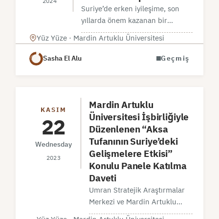
2024
Suriye’de erken iyileşime, son
yıllarda önem kazanan bir
değişken olarak öne çıkıyor. Bu
Yüz Yüze · Mardin Artuklu Üniversitesi
kapsamda, Ümran Stratejik
Araştırmalar Merkezinin, Mardin
Sasha El Alu
Geçmiş
Artuklu Üniversitesi işbirliğiyle
“Suriye’de Erken İyileşme:
Gerçeklik ve Gelecek
Perspektifleri” başlıklı…
Mardin Artuklu
KASIM
Üniversitesi İşbirliğiyle
22
Düzenlenen “Aksa
Tufanının Suriye’deki
Wednesday
Gelişmelere Etkisi”
2023
Konulu Panele Katılma
Daveti
Umran Stratejik Araştırmalar
Merkezi ve Mardin Artuklu
Üniversitesi işbirliğiyle