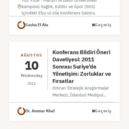
Yüz Yüze · Mardin Artuklu Üniversitesi
düzenlenen “Aksa Tufanının
kampüsü Sağlık, Kültür ve Spor (SKS)
Suriye’deki Gelişmelere Etkisi”
içindeki Ebu ul-Ula Konferans Salonu.
konulu panele katılmanızdan
memnuniyet duyarız. Davetiye
Sasha El Alu
Geçmiş
AyrıntılarıDavet Türü: Genel
Katılım Şekli: Yüz yüze Tarih :…
Konferans Bildiri Öneri
AĞUSTOS
Davetiyesi: 2011
10
Sonrası Suriye’de
Yönetişim: Zorluklar ve
Wednesday
Fırsatlar
2022
Omran Stratejik Araştırmalar
Merkezi, İstanbul Medipol
Üniversitesi Akdeniz
Araştırmaları Merkezi (AKAM)
Dr. Ammar Khaf
Geçmiş
ve Karadeniz Stratejik
Araştırmalar Derneği (KASAM)