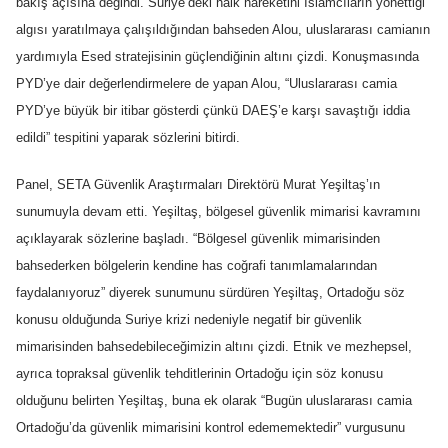
bakış açısına değindi. Suriye’deki halk hareketini İslamcıların yönettiği
algısı yaratılmaya çalışıldığından bahseden Alou, uluslararası camianın
yardımıyla Esed stratejisinin güçlendiğinin altını çizdi. Konuşmasında
PYD’ye dair değerlendirmelere de yapan Alou, “Uluslararası camia
PYD’ye büyük bir itibar gösterdi çünkü DAEŞ’e karşı savaştığı iddia
edildi” tespitini yaparak sözlerini bitirdi.
Panel, SETA Güvenlik Araştırmaları Direktörü Murat Yeşiltaş’ın
sunumuyla devam etti. Yeşiltaş, bölgesel güvenlik mimarisi kavramını
açıklayarak sözlerine başladı. “Bölgesel güvenlik mimarisinden
bahsederken bölgelerin kendine has coğrafi tanımlamalarından
faydalanıyoruz” diyerek sunumunu sürdüren Yeşiltaş, Ortadoğu söz
konusu olduğunda Suriye krizi nedeniyle negatif bir güvenlik
mimarisinden bahsedebileceğimizin altını çizdi. Etnik ve mezhepsel,
ayrıca topraksal güvenlik tehditlerinin Ortadoğu için söz konusu
olduğunu belirten Yeşiltaş, buna ek olarak “Bugün uluslararası camia
Ortadoğu’da güvenlik mimarisini kontrol edememektedir” vurgusunu