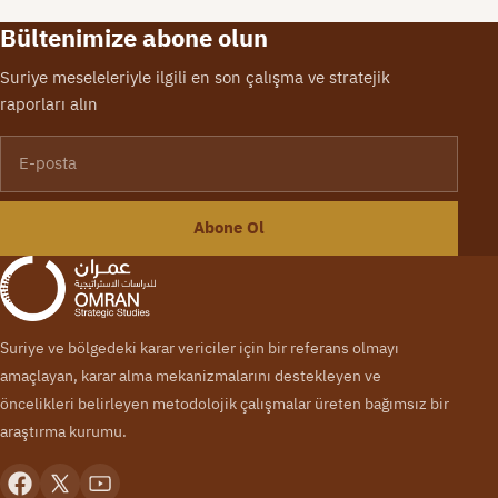
işbirliğiyle 15 Kasım 2022
tarihinde İstanbul Medipol
Bültenimize abone olun
Üniversitesinde
Suriye meseleleriyle ilgili en son çalışma ve stratejik
gerçekleşecektir. Konferansın
raporları alın
ana teması Suriye’deki…
E-posta
Abone Ol
Suriye ve bölgedeki karar vericiler için bir referans olmayı
amaçlayan, karar alma mekanizmalarını destekleyen ve
öncelikleri belirleyen metodolojik çalışmalar üreten bağımsız bir
araştırma kurumu.