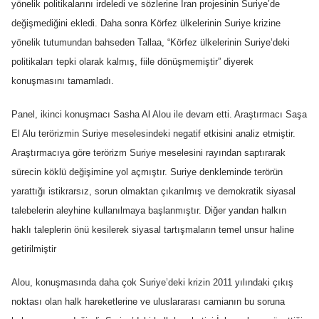
yönelik politikalarını irdeledi ve sözlerine İran projesinin Suriye’de
değişmediğini ekledi. Daha sonra Körfez ülkelerinin Suriye krizine
yönelik tutumundan bahseden Tallaa, “Körfez ülkelerinin Suriye’deki
politikaları tepki olarak kalmış, fiile dönüşmemiştir” diyerek
konuşmasını tamamladı.
Panel, ikinci konuşmacı Sasha Al Alou ile devam etti. Araştırmacı Saşa
El Alu terörizmin Suriye meselesindeki negatif etkisini analiz etmiştir.
Araştırmacıya göre terörizm Suriye meselesini rayından saptırarak
sürecin köklü değişimine yol açmıştır. Suriye denkleminde terörün
yarattığı istikrarsız, sorun olmaktan çıkarılmış ve demokratik siyasal
talebelerin aleyhine kullanılmaya başlanmıştır. Diğer yandan halkın
haklı taleplerin önü kesilerek siyasal tartışmaların temel unsur haline
getirilmiştir
Alou, konuşmasında daha çok Suriye’deki krizin 2011 yılındaki çıkış
noktası olan halk hareketlerine ve uluslararası camianın bu soruna