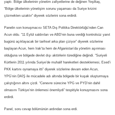
yaptı. Bölge ülkelerinin yönetim zafiyetlerine de değinen Yeşiltaş,
“Bölge ülkelerinin yönetişim sorunu yaşaması da Suriye krizini
çözmekten uzaktır” diyerek sözlerini sona erdirdi.
Panelin son konuşmacısı SETA Dış Politika Direktörlüğü’nden Can
Acun oldu. “11 Eylül saldırıları ve ABD’nin buna verdiği kontrolsüz yanıt
bugünü açıklayacak bir tarihsel arka plan çiziyor” diyerek sözlerine
başlayan Acun, hem Irak’ta hem de Afganistan’da yönetim aşınması
olduğuna ve bölgede devlet dışı aktörlerin türediğine değindi. “Suriyeli
Kürtlerin 2011 yılında Suriye’de muhalif hareketleri desteklemesi, Esed’i
PKK kartını oynamaya itti” diyerek sözlerine devam eden Acun,
YPG’nin DAİŞ ile mücadele adı altında bölgede bir kuşak oluşturmaya
çalıştığının altını çizdi. “Cenevre sürecine YPG ve PYD’nin dahil
olmasını Türkiye’nin önlemesi önemliydi” tespitiyle konuşmasını sona
erdirdi.
Panel, soru cevap bölümünün ardından sona erdi.