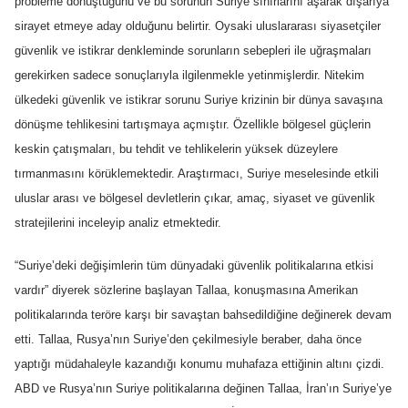
probleme dönüştüğünü ve bu sorunun Suriye sınırlarını aşarak dışarıya
sirayet etmeye aday olduğunu belirtir. Oysaki uluslararası siyasetçiler
güvenlik ve istikrar denkleminde sorunların sebepleri ile uğraşmaları
gerekirken sadece sonuçlarıyla ilgilenmekle yetinmişlerdir. Nitekim
ülkedeki güvenlik ve istikrar sorunu Suriye krizinin bir dünya savaşına
dönüşme tehlikesini tartışmaya açmıştır. Özellikle bölgesel güçlerin
keskin çatışmaları, bu tehdit ve tehlikelerin yüksek düzeylere
tırmanmasını körüklemektedir. Araştırmacı, Suriye meselesinde etkili
uluslar arası ve bölgesel devletlerin çıkar, amaç, siyaset ve güvenlik
stratejilerini inceleyip analiz etmektedir.
“Suriye’deki değişimlerin tüm dünyadaki güvenlik politikalarına etkisi
vardır” diyerek sözlerine başlayan Tallaa, konuşmasına Amerikan
politikalarında teröre karşı bir savaştan bahsedildiğine değinerek devam
etti. Tallaa, Rusya’nın Suriye’den çekilmesiyle beraber, daha önce
yaptığı müdahaleyle kazandığı konumu muhafaza ettiğinin altını çizdi.
ABD ve Rusya’nın Suriye politikalarına değinen Tallaa, İran’ın Suriye’ye