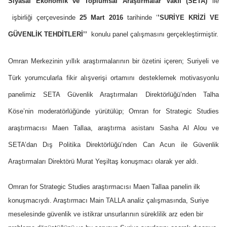
Siyasal Ekonomik ve Toplumsal Araştırmalar Vakfı (SETA)
ile
işbirliği çerçevesinde
25 Mart 2016
tarihinde ‘
’SURİYE KRİZİ VE
GÜVENLİK TEHDİTLERİ’’
konulu panel çalışmasını gerçekleştirmiştir.
Omran Merkezinin yıllık araştırmalarının bir özetini içeren; Suriyeli ve
Türk yorumcularla fikir alışverişi ortamını desteklemek motivasyonlu
panelimiz SETA Güvenlik Araştırmaları Direktörlüğü’nden Talha
Köse’nin moderatörlüğünde yürütülüp; Omran for Strategic Studies
araştırmacısı Maen Tallaa, araştırma asistanı Sasha Al Alou ve
SETA’dan Dış Politika Direktörlüğü’nden Can Acun ile Güvenlik
Araştırmaları Direktörü Murat Yeşiltaş konuşmacı olarak yer aldı.
Omran for Strategic Studies araştırmacısı Maen Tallaa panelin ilk
konuşmacıydı. Araştırmacı Main TALLA analiz çalışmasında, Suriye
meselesinde güvenlik ve istikrar unsurlarının süreklilik arz eden bir