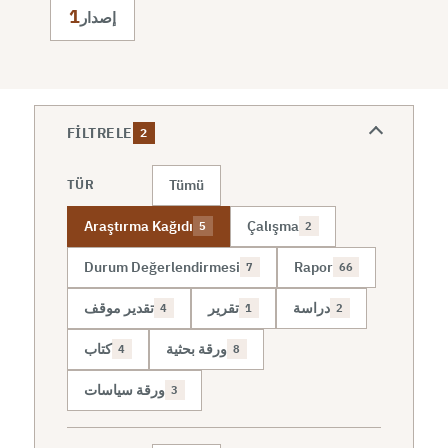
1
إصدار
FILTRELE
2
Tümü
TÜR
Araştırma Kağıdı
Çalışma
5
2
Durum Değerlendirmesi
Rapor
7
66
دراسة
تقرير
تقدير موقف
4
1
2
ورقة بحثية
كتاب
4
8
ورقة سياسات
3