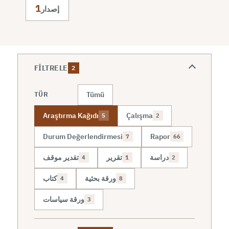
1
إصدار
FILTRELE
2
Tümü
TÜR
Araştırma Kağıdı
Çalışma
5
2
Durum Değerlendirmesi
Rapor
7
66
دراسة
تقرير
تقدير موقف
4
1
2
ورقة بحثية
كتاب
4
8
ورقة سياسات
3