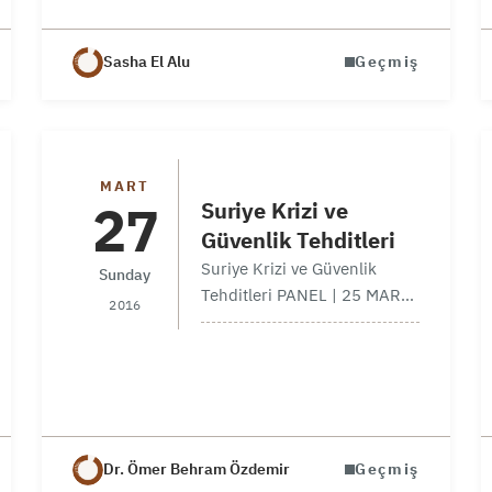
Üniversitesi işbirliğiyle
“Suriye’de Erken İyileşme:
Gerçeklik ve Gelecek
Sasha El Alu
Geçmiş
Perspektifleri” başlıklı…
Panel
MART
27
Suriye Krizi ve
Güvenlik Tehditleri
Suriye Krizi ve Güvenlik
Sunday
Tehditleri PANEL | 25 MART
2016
2016 Moderatör Talha
KÖSE, SETA Konuşmacılar
Maen TALLAA, Omran for
Strategic Studies Sasha AL
ALOU,Omran for Strategic
Studies Can ACUN, SETA
Dr. Ömer Behram Özdemir
Geçmiş
Murat…