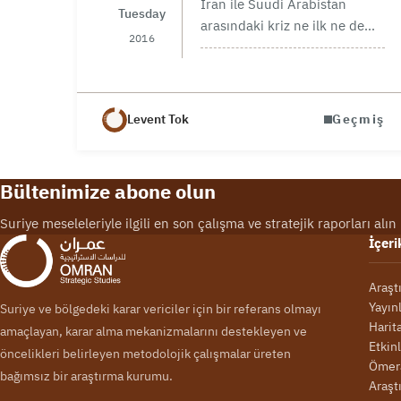
İran ile Suudi Arabistan
Tuesday
arasındaki kriz ne ilk ne de
2016
son olacaktır. İran Devrimi
(1979) itibariyle iki ülke
arasından başlamış olan
rekabet ilişkisinin bugün
Levent Tok
Geçmiş
mezhep karakterine
bürünmüş olmasının
konjonktürün özel…
Bültenimize abone olun
Suriye meseleleriyle ilgili en son çalışma ve stratejik raporları alın
İçeri
Araşt
Yayın
Suriye ve bölgedeki karar vericiler için bir referans olmayı
Harit
amaçlayan, karar alma mekanizmalarını destekleyen ve
Etkinl
öncelikleri belirleyen metodolojik çalışmalar üreten
Ömer
bağımsız bir araştırma kurumu.
Araşt