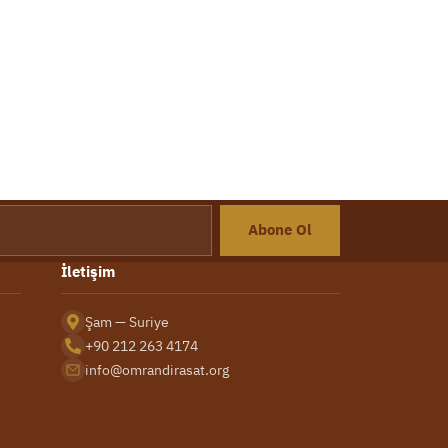
Abone Ol
İletişim
Şam — Suriye
+90 212 263 4174
info@omrandirasat.org