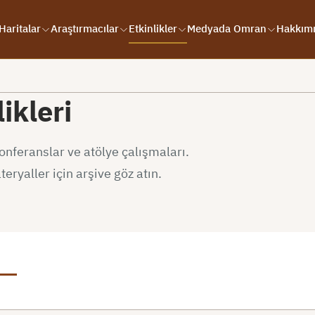
Haritalar
Araştırmacılar
Etkinlikler
Medyada Omran
Hakkım
ikleri
onferanslar ve atölye çalışmaları.
eryaller için arşive göz atın.