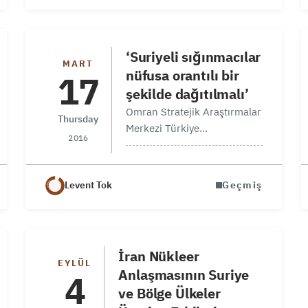
‘Suriyeli sığınmacılar
MART
nüfusa orantılı bir
17
şekilde dağıtılmalı’
Omran Stratejik Araştırmalar
Thursday
Merkezi Türkiye
2016
Koordinatörü Prof. Dr. Ensar
Nişancı, Hürriyet gazetesi ile
yaptığı bir röportajında
Levent Tok
Geçmiş
Türkiye’nin sığınmacı
sorununa yeni bir vizyonla
bakılması gerektiğini söyledi.
Prof. Nişancı, nüfusun
İran Nükleer
şehirlere orantılı…
EYLÜL
Anlaşmasının Suriye
4
ve Bölge Ülkeler