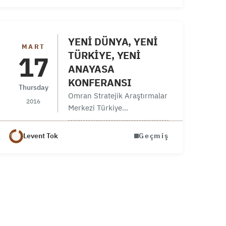
YENİ DÜNYA, YENİ
MART
TÜRKİYE, YENİ
17
ANAYASA
KONFERANSI
Thursday
Omran Stratejik Araştırmalar
2016
Merkezi Türkiye
Koordinatörümüz Dr Ensar
Nişancı, Cumhurbaşkanı
Levent Tok
Geçmiş
başdanışmanlarıyla Namık
Kemal Ünivetsitesei’nde bir
panel organize etti. hem
moderatörlüğünü hem
sunumunu yaptığı bu
panelde yeni Türkiye’nin
başkanlık sistemi ve…