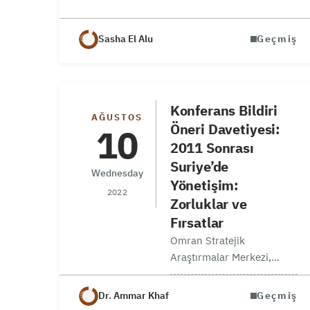
Sasha El Alu
Geçmiş
Konferans Bildiri
AĞUSTOS
Öneri Davetiyesi:
10
2011 Sonrası
Suriye’de
Wednesday
Yönetişim:
2022
Zorluklar ve
Fırsatlar
Omran Stratejik
Araştırmalar Merkezi,
İstanbul Medipol
Üniversitesi Akdeniz
Dr. Ammar Khaf
Geçmiş
Araştırmaları Merkezi