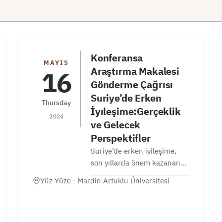
Konferansa
MAYIS
Araştırma Makalesi
16
Gönderme Çağrısı
Suriye’de Erken
Thursday
İyıleşime:Gerçeklik
2024
ve Gelecek
Perspektifler
Suriye’de erken iyileşime,
son yıllarda önem kazanan
bir değişken olarak öne
Yüz Yüze · Mardin Artuklu Üniversitesi
çıkıyor. Bu kapsamda, Ümran
Stratejik Araştırmalar
Merkezinin, Mardin Artuklu