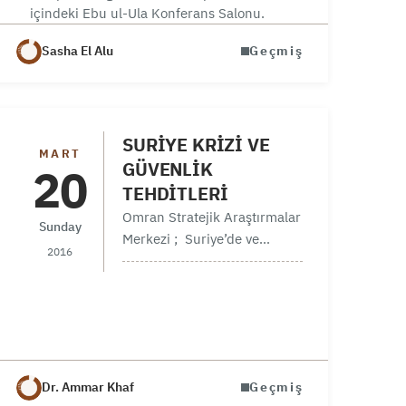
düzenlenen “Aksa
içindeki Ebu ul-Ula Konferans Salonu.
Tufanının Suriye’deki
Gelişmelere Etkisi” konulu
Sasha El Alu
Geçmiş
panele katılmanızdan
memnuniyet duyarız.
Davetiye AyrıntılarıDavet
Türü: Genel Katılım Şekli:
SURİYE KRİZİ VE
MART
Yüz yüze Tarih :…
GÜVENLİK
20
TEHDİTLERİ
Omran Stratejik Araştırmalar
Sunday
Merkezi ; Suriye’de ve
2016
bölgede politik,ekonomik ve
sosyal alanlarda karar
alıcılara destek veren ve
referans olan bir kurum
olmak amacıyla Kasım
2013’te İstanbul’da
Dr. Ammar Khaf
Geçmiş
kurulmuş olan bağımsız bir…