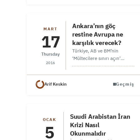
(AKAM) ve Karadeniz
Stratejik Araştırmalar
Derneği (KASAM)
Ankara’nın göç
işbirliğiyle 15 Kasım 2022
MART
restine Avrupa ne
17
tarihinde İstanbul Medipol
karşılık verecek?
Üniversitesinde
Türkiye, AB ve BM’nin
gerçekleşecektir.
Thursday
‘Mültecilere sınırı açın’
Konferansın ana teması
2016
çağrısına tepki gösterdi.
Suriye’deki…
Omran Stratejik Araştırmalar
Merkezi analistlerinden
Arif Keskin
Geçmiş
Ortadoğu Uzmanı Keskin,
“Ortada BM kararının ihlali
var. Müzakere masasını
Rusya ve diğerleri deviriyor.
Suudi Arabistan İran
Onları…
OCAK
Krizi Nasıl
5
Okunmalıdır