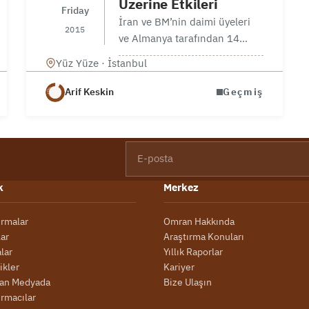
Üzerine Etkileri
Friday
İran ve BM’nin daimi üyeleri
2015
ve Almanya tarafından 14
Haziran’da sonuçlandırılan
Yüz Yüze · İstanbul
İran Nükleer Programı
hakkında farklı görüşler ortaya
Arif Keskin
Geçmiş
çıktı. İran’ın dış politikasındaki
tavrının bölge ülkeleri
üzerinde etkisi üzerine farklı
E-posta
bakış…
k
Merkez
ırmalar
Omran Hakkında
lar
Araştırma Konuları
alar
Yıllık Raporlar
ikler
Kariyer
an Medyada
Bize Ulaşın
ırmacılar