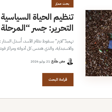
بحث مميّز
تنظيم الحياة السياسية 
التحرير: جسر “المرحلة ا
تهميدٌ”لازم” بسقوط نظام الأسد، أُسدل الستار عن
والاستبداية، والذي هندس كل أدواته ومراكز قوت
معن طلَّاع
·
21 يوليو 2026
قراءة البحث