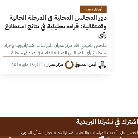
د
16 دقائق
أوراق بحثية
دور المجالس المحلية في المرحلة الحالية
والانتقالية: قراءة تحليلية في نتائج استطلاع
رأي
ملخص تنفيذي قام مركز عمران للدراسات الاستراتيجية بإجراء
استطلاع رأي للمجالس المحلية العاملة في مناطق سيطرة
القوى الوطنية، شمل 105 مجالس في المحافظات السورية
أيمن الدسوقي
،
مركز عمران
+1 آخر
·
16 مايو 2016
الآتية: دمشق؛ ريف دمشق؛ حلب؛ إدلب؛…
اشترك في نشرتنا البريدية
احصل على أحدث الدراسات والتقارير الاستراتيجية حول الشأن السوري