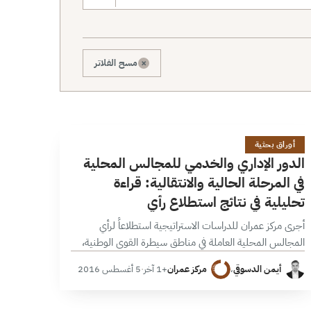
×
مسح الفلاتر
ا
14 دقائق
أوراق بحثية
الدور الإداري والخدمي للمجالس المحلية
في المرحلة الحالية والانتقالية: قراءة
تحليلية في نتائج استطلاع رأي
أجرى مركز عمران للدراسات الاستراتيجية استطلاعاً لرأي
المجالس المحلية العاملة في مناطق سيطرة القوى الوطنية،
شمل الاستطلاع 105 مجالس في المحافظات السورية الآتية:
أيمن الدسوقي
،
مركز عمران
+1 آخر
·
5 أغسطس 2016
دمشق؛ ريف دمشق؛ حلب؛ إدلب؛ درعا؛ القنيطرة؛…