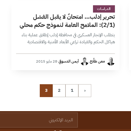
ت
1 دقائق
الدراسات
تحرير إدلب… امتحانٌ لا يقبل الفشل
(2/1): الملامح العامة لنموذج حكم محلي
يتطلب الإنجاز العسكري في محافظة إدلب إطلاق عملية بناء
هياكل الحكم والقيادة تراعي الأبعاد الأمنية والاقتصادية
والقيمية. ومرافقته بدينامية سياسية قائمة على مبدأ التوافق
وتوزيع المهام سيجعل من التحرير نموذجاً…
معن طلَّاع
،
أيمن الدسوقي
·
28 مايو 2015
3
2
1
‹
البريد الإلكتروني