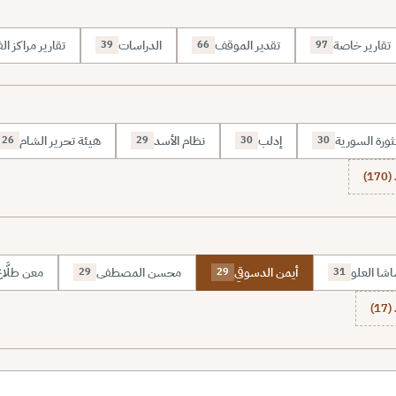
تقارير خاصة
تقدير الموقف
الدراسات
تقارير مراكز الف
39
66
97
ثورة السورية
إدلب
نظام الأسد
هيئة تحرير الشام
26
29
30
30
1)
شا العلو
أيمن الدسوقي
محسن المصطفى
معن طلَّا
29
29
31
1)