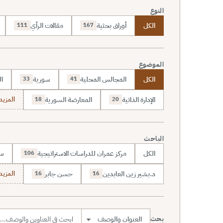
النوع
الكل
أوراق بحثية
مقالات الرأي
111
167
الموضوع
الكل
المجالس المحلية
سورية
ال
33
41
الإدارة الذاتية
المعارضة السورية
المزيد (70
18
20
الباحث
الكل
مركز عمران للدراسات الاستراتيجية
سا
106
د.بشير زين العابدين
حسن جابر
المزيد (7
16
16
بحث