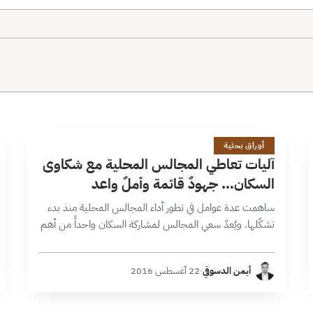
آ
14 دقائق
أوراق بحثية
آليات تعاطي المجالس المحلية مع شكاوى
السكان… جهودٌ قائمة وأملٌ واعد
ساهمت عدة عوامل في تطور أداء المجالس المحلية منذ بدء
تشكّلها. ويُعدّ سعي المجالس لمشاركة السكان واحداً من أهم
تلك العوامل، حيث تتضمن أنظمتها الداخلية حق السكان
بالشكاية على أداء…
أيمن الدسوقي
·
22 أغسطس 2016