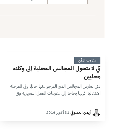
نطاق البحث
ك
4 دقائق
مقالات الرأي
كي لا تتحول المجالس المحلية إلى وكلاء
محليين
لكي تمارس المجالس الدور المرجو منها حاليًا وفي المرحلة
الانتقالية فإنها بحاجة إلى مقومات العمل الضرورية وفي
مقدمتها توفر التمويل واستقراره، فبقدر ما تتوافر للمجالس
موارد مالية متنوعة ومستقرة، فإنها…
أيمن الدسوقي
·
31 أكتوبر 2016