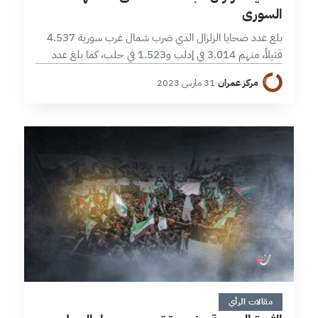
السوري
بلغ عدد ضحايا الزلزال الذي ضرب شمال غرب سورية 4.537
قتيلاً، منهم 3.014 في إدلب و1.523 في حلب، كما بلغ عدد
الأفراد المتضررين منه بشكل مباشر ما يقارب 1.05 مليون…
مركز عمران
·
31 مارس 2023
7 دقائق
مقالات الرأي