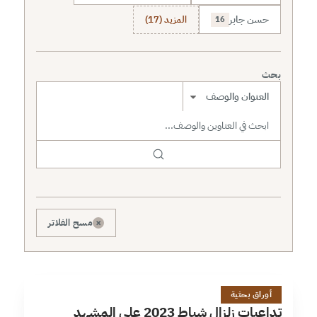
حسن جابر
المزيد (17)
16
بحث
نطاق البحث
×
مسح الفلاتر
ت
6 دقائق
أوراق بحثية
تداعيات زلزال شباط 2023 على المشهد