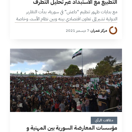
التطبيع مع الاستبداد عبر تحليل التطرف
مع بدايات ظهور تنظيم “داعش” في سورية، بدأت التقارير
الدولية تشير إلى تعاون اقتصادي بينه وبين نظام الأسد، وخاصة
في المجال النفطي، ممازاد من ثروة التنظيم وقدرته على تمويل
مركز عمران
·
7 ديسمبر 2021
نفسه من…
7 دقائق
مقالات الرأي
مؤسسات المعارضة السورية بين المهنية و