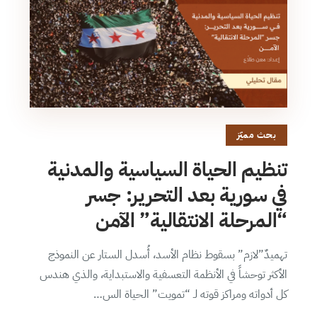
بحث مميّز
تنظيم الحياة السياسية والمدنية
في سورية بعد التحرير: جسر
“المرحلة الانتقالية” الآمن
تهميدٌ”لازم” بسقوط نظام الأسد، أُسدل الستار عن النموذج
الأكثر توحشاً في الأنظمة التعسفية والاستبداية، والذي هندس
كل أدواته ومراكز قوته لـ “تمويت” الحياة الس…