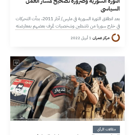
الثورة السورية وضرورة تصحيح مسار العمل
السياسي
بعد انطلاق الثورة السورية في مارس/ آذار 2011، بدأت التحركات
في خارج سوريا من ناشطين وشخصيات عُرِف بعضهم بمعارضته
لنظام الأسد الأب والابن، وكان هدف تلك التحركات
مركز عمران
·
1 أبريل 2022
تشكيل جسم يعكس مطالب الحراك الشعبي،…
4 دقائق
مقالات الرأي