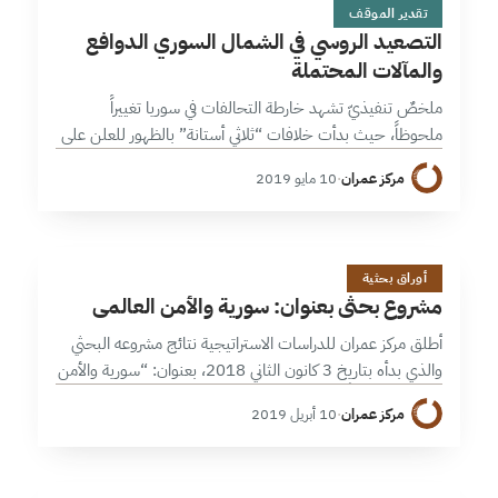
تقدير الموقف
التصعيد الروسي في الشمال السوري الدوافع
والمآلات المحتملة
ملخصٌ تنفيذيّ تشهد خارطة التحالفات في سوريا تغييراً
ملحوظاً، حيث بدأت خلافات “ثلاثي أستانة” بالظهور للعلن على
عدة مستويات، الأمر الذي يشير إلى احتمالية انفراط عقد أستانة
مركز عمران
·
10 مايو 2019
بعد أن أدى…
م
2 دقائق
أوراق بحثية
مشروع بحثي بعنوان: سورية والأمن العالمي
أطلق مركز عمران للدراسات الاستراتيجية نتائج مشروعه البحثي
والذي بدأه بتاريخ 3 كانون الثاني 2018، بعنوان: “سورية والأمن
العالمي”، هادفاً من خلاله إلى توليد معرفة موضوعية عن
مركز عمران
·
10 أبريل 2019
مواقف وتوقعات كل…