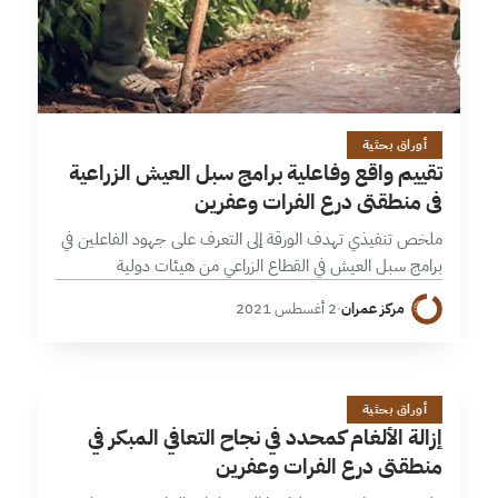
26 دقائق
أوراق بحثية
تقييم واقع وفاعلية برامج سبل العيش الزراعية
في منطقتي درع الفرات وعفرين
ملخص تنفيذي تهدف الورقة إلى التعرف على جهود الفاعلين في
برامج سبل العيش في القطاع الزراعي من هيئات دولية
ومنظمات محلية ودولية ومجالس محلية، وقياس أثر هذه
مركز عمران
·
2 أغسطس 2021
البرامج في الحياة…
إ
27 دقائق
أوراق بحثية
إزالة الألغام كمحدد في نجاح التعافي المبكر في
منطقتي درع الفرات وعفرين