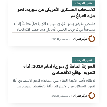
ا
9 دقائق
تقدير الموقف
الانسحاب العسكري الأمريكي من سورية: نحو
ملء الفراغ سر
ملخص تنفيذي يبدو القرار في حيثياته الأولية قراراً مفاجئاً إلا أنه
منسجماً مع توجهات الرئيس الأمريكي منذ حملته الانتخابية؛
من لواحق القرار المحتملة زيادة الاعتماد على الحلفاء وآليات
مركز عمران
·
28 ديسمبر 2018
رقابة على…
ا
7 دقائق
تقدير الموقف
الموازنة العامة في سورية لعام 2019: أداة
لتمويه الواقع الاقتصادي
توطئة؛ دأبت حكومة النظام على استخدام الرقم الاقتصادي أداة
لتمويه الحقائق حول الانهيار الذي ألمَّ بالاقتصاد السوري بعد
عام 2011. بعد التراجع الكبير الذي سجلته مؤشرات الاقتصاد
مركز عمران
·
24 ديسمبر 2018
الكلي، وانخفاض أداء…