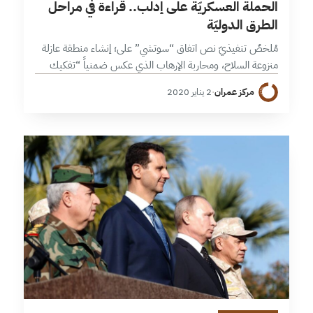
الحملة العسكريّة على إدلب.. قراءة في مراحل
الطرق الدوليّة
مُلخصٌ تنفيذيّ نص اتفاق “سوتشي” على؛ إنشاء منطقة عازلة
منزوعة السلاح، ومحاربة الإرهاب الذي عكس ضمنياً “تفكيك
هيئة تحرير الشام”، إضافة إلى فتح الطرق الدولية. وأما المنطقة
مركز عمران
·
2 يناير 2020
العازلة فقد تم…
5 دقائق