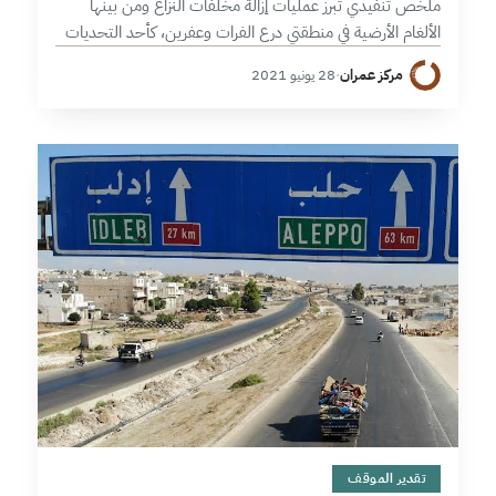
ملخص تنفيذي تبرز عمليات إزالة مخلفات النزاع ومن بينها
الألغام الأرضية في منطقتي درع الفرات وعفرين، كأحد التحديات
التي توجه لها الجهود في سبيل تحقيق التعافي المبكر، رغم
مركز عمران
·
28 يونيو 2021
التحديات الكبيرة…
14 دقائق
تقدير الموقف