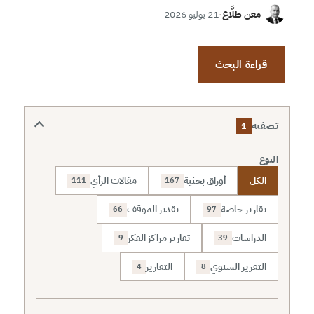
معن طلَّاع
·
21 يوليو 2026
قراءة البحث
تصفية
1
النوع
الكل
أوراق بحثية
مقالات الرأي
111
167
تقارير خاصة
تقدير الموقف
66
97
الدراسات
تقارير مراكز الفكر
9
39
التقرير السنوي
التقارير
4
8