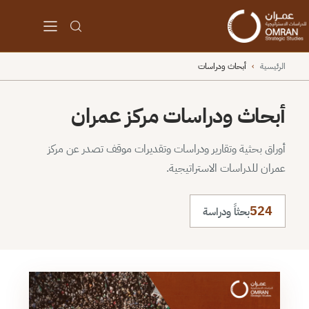
الرئيسية
›
أبحاث ودراسات
أبحاث ودراسات مركز عمران
أوراق بحثية وتقارير ودراسات وتقديرات موقف تصدر عن مركز
عمران للدراسات الاستراتيجية.
524
بحثاً ودراسة