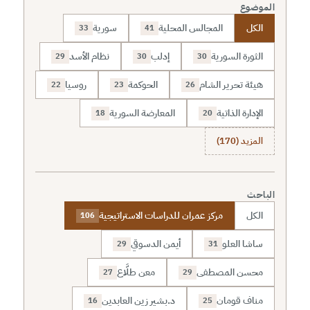
الموضوع
الكل
المجالس المحلية
سورية
33
41
الثورة السورية
إدلب
نظام الأسد
29
30
30
هيئة تحرير الشام
الحوكمة
روسيا
22
23
26
الإدارة الذاتية
المعارضة السورية
18
20
المزيد (170)
الباحث
الكل
مركز عمران للدراسات الاستراتيجية
106
ساشا العلو
أيمن الدسوقي
29
31
محسن المصطفى
معن طلَّاع
27
29
مناف قومان
د.بشير زين العابدين
16
25