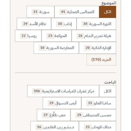
الموضوع
الكل
المجالس المحلية
سورية
33
41
الثورة السورية
إدلب
نظام الأسد
29
30
30
هيئة تحرير الشام
الحوكمة
روسيا
22
23
26
الإدارة الذاتية
المعارضة السورية
18
20
المزيد (170)
الباحث
الكل
مركز عمران للدراسات الاستراتيجية
106
ساشا العلو
أيمن الدسوقي
29
31
محسن المصطفى
معن طلَّاع
27
29
مناف قومان
د.بشير زين العابدين
16
25