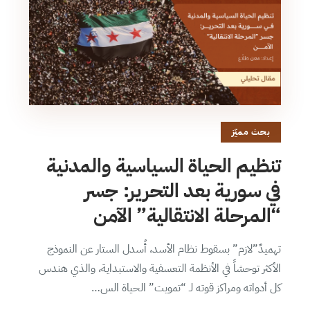
بحث مميّز
تنظيم الحياة السياسية والمدنية
في سورية بعد التحرير: جسر
“المرحلة الانتقالية” الآمن
تهميدٌ”لازم” بسقوط نظام الأسد، أُسدل الستار عن النموذج
الأكثر توحشاً في الأنظمة التعسفية والاستبداية، والذي هندس
كل أدواته ومراكز قوته لـ “تمويت” الحياة الس…