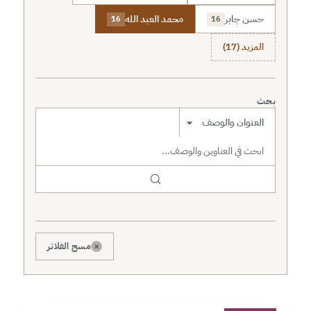
حسن جابر
محمد العبد الله
16
16
المزيد (17)
بحث
نطاق البحث
×
مسح الفلاتر
1 دقائق