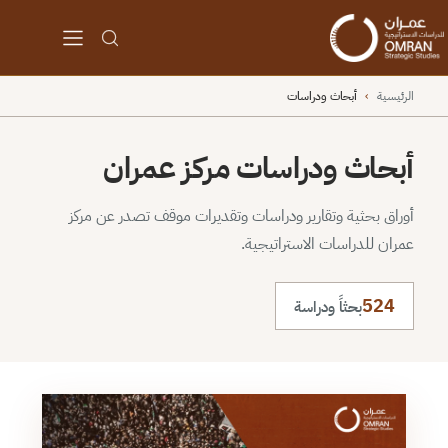
الرئيسية
›
أبحاث ودراسات
أبحاث ودراسات مركز عمران
أوراق بحثية وتقارير ودراسات وتقديرات موقف تصدر عن مركز
عمران للدراسات الاستراتيجية.
524
بحثاً ودراسة