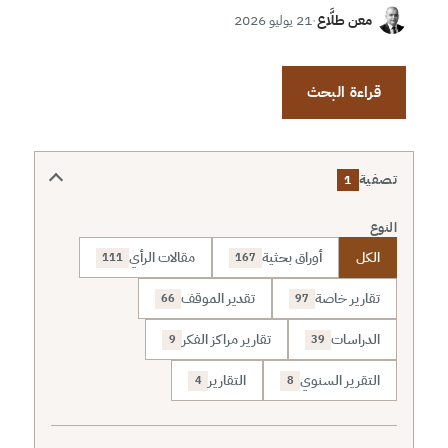
معن طلَّاع
·
21 يوليو 2026
قراءة البحث
تصفية
1
النوع
الكل
أوراق بحثية
مقالات الرأي
111
167
تقارير خاصة
تقدير الموقف
66
97
الدراسات
تقارير مراكز الفكر
9
39
التقرير السنوي
التقارير
4
8