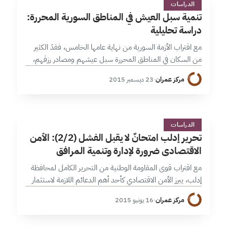
ت
الدراسات
تنمية سبل العيش في المناطق السورية المحررة:
دراسة تحليلية
مع اقتراب الأزمة السورية من نهاية عامها الخامس، فقدَ الكثير
من السكان في المناطق المحررة سبل عيشهم ومصادر رزقهم،
مما أسهم في الارتفاع الكبير لمعدلات الفقر والبطالة وتزايد
مركز عمران
·
23 ديسمبر 2015
الاعتماد على…
ت
1 دقائق
الدراسات
تحرير إدلب امتحانٌ لا يقبل الفشل (2/2): الأمن
الاقتصادي ضرورة لإدارة وتنمية المرافق
مع اقتراب قوى المقاومة الوطنية من التحرير الكامل لمحافظة
إدلب، يبرز الأمن الاقتصادي كأحد أهم الدعائم اللازمة لاستثمار
النجاح العسكري عبر تبني سياسات فاعلة لإدارة وتنمية المرافق
مركز عمران
·
16 يونيو 2015
وتوطيد دعائم الاستقرار…