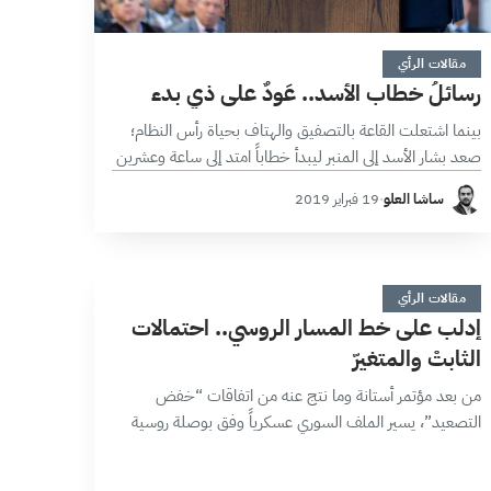
9 دقائق
مقالات الرأي
رسائلُ خطاب الأسد.. عَودٌ على ذي بدء
بينما اشتعلت القاعة بالتصفيق والهتاف بحياة رأس النظام؛
صعد بشار الأسد إلى المنبر ليبدأ خطاباً امتد إلى ساعة وعشرين
دقيقة لم يقطعها سوى أبيات من الشعر الرديء في مدح
ساشا العلو
·
19 فبراير 2019
القائد…
إ
3 دقائق
مقالات الرأي
إدلب على خط المسار الروسي.. احتمالات
الثابتْ والمتغيرّ
من بعد مؤتمر أستانة وما نتج عنه من اتفاقات “خفض
التصعيد”، يسير الملف السوري عسكرياً وفق بوصلة روسية
باتجاه استعادة مناطق سيطرة المعارضة، سواء عبر الضغط
العسكري أو التوافقات الإقليمية-الدولية،…