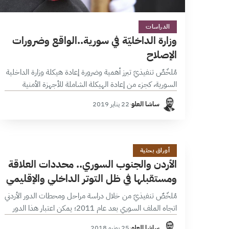
34 دقائق
الدراسات
وزارة الداخليّة في سورية..الواقع وضرورات
الإصلاح
مُلخّصٌ تنفيذيّ تبرز أهمية وضرورة إعادة هيكلة وزارة الداخلية
السورية، كجزء من إعادة الهيكلة الشاملة للأجهزة الأمنية
السورية، ومن الدور الكبير الذي سيترتب على الوزارة أن تلعبه
ساشا العلو
·
22 يناير 2019
في مستقبل سورية،…
ا
21 دقائق
أوراق بحثية
الأردن والجنوب السوري.. محددات العلاقة
ومستقبلها في ظل التوتر الداخلي والإقليمي
مُلخّصٌ تنفيذيّ من خلال دراسة مراحل ومحطات الدور الأردني
اتجاه الملف السوري بعد عام 2011؛ يمكن اعتبار هذا الدور
متفاعلاً مع التطورات الميدانية والمواقف الإقليمية الدولية،
ساشا العلو
·
25 يونيو 2018