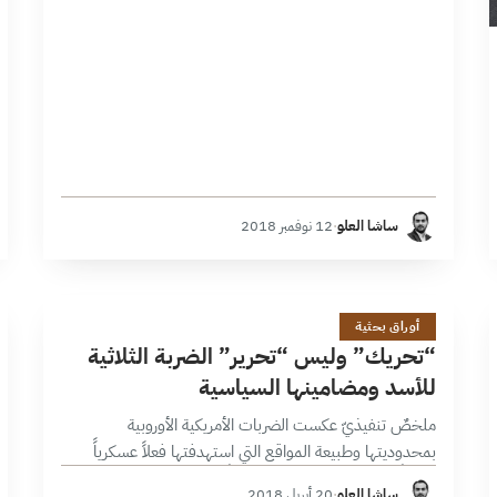
ساشا العلو
·
12 نوفمبر 2018
&
16 دقائق
أوراق بحثية
“تحريك” وليس “تحرير” الضربة الثلاثية
للأسد ومضامينها السياسية
ملخصٌ تنفيذيّ عكست الضربات الأمريكية الأوروبية
بمحدوديتها وطبيعة المواقع التي استهدفتها فعلاً عسكرياً
تأديبياً لنظام الأسد أكثر منه تدميرياً، إذ يبدو أن المضامين
ساشا العلو
·
20 أبريل 2018