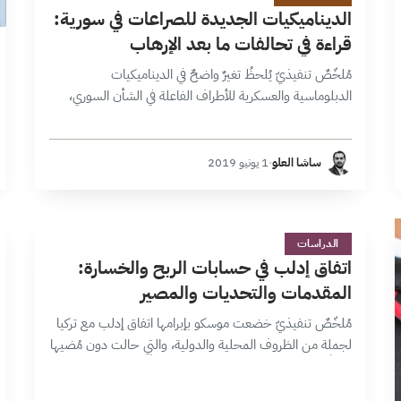
الديناميكيات الجديدة للصراعات في سورية:
قراءة في تحالفات ما بعد الإرهاب
مُلخّصٌ تنفيذيّ يُلحظُ تغيرٌ واضحٌ في الديناميكيات
الدبلوماسية والعسكرية للأطراف الفاعلة في الشأن السوري،
التغير الناجم عن نهاية التفاهمات القديمة بين تلك الأطراف،
الأمر الذي دفع بصراعات وتحالفات جديدة قائمة…
ساشا العلو
·
1 يونيو 2019
ا
28 دقائق
الدراسات
اتفاق إدلب في حسابات الربح والخسارة:
المقدمات والتحديات والمصير
مُلخّصٌ تنفيذيّ خضعت موسكو بإبرامها اتفاق إدلب مع تركيا
لجملة من الظروف المحلية والدولية، والتي حالت دون مُضيها
قدماً في معركة ليست محسومة دبلوماسياً، وهو ما اعتادت
عليه موسكو سابقاً،…