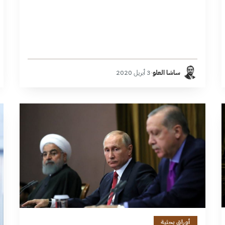
ساشا العلو
·
3 أبريل 2020
22 دقائق
أوراق بحثية