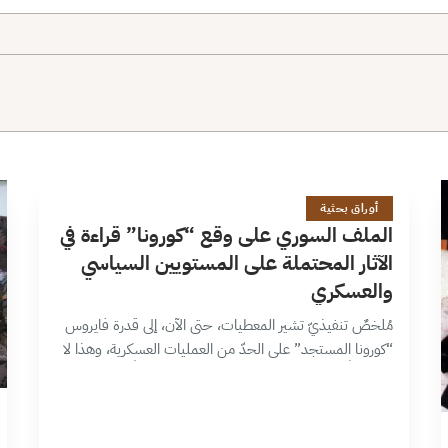
ا
19 دقائق
أوراق بحثية
الملف السوري على وقع “كورونا” قراءة في
الآثار المحتملة على المستويين السياسي
والعسكري
مُلخصٌ تنفيذيّ تشير المعطيات، حتى الآن، إلى قدرة فايروس
“كورونا المستجد” على الحدّ من العمليات العسكرية، وهذا لا
يعني أبداً نهايتها أو تجميدها، بل قد تتخذ مبدئياً أشكالاً
مختلفة تتراجع…