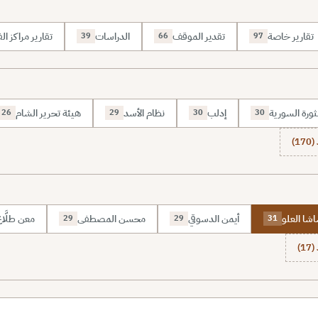
تقارير خاصة
تقدير الموقف
الدراسات
تقارير مراكز الف
39
66
97
ثورة السورية
إدلب
نظام الأسد
هيئة تحرير الشام
26
29
30
30
1)
شا العلو
أيمن الدسوقي
محسن المصطفى
معن طلَّا
29
29
31
1)