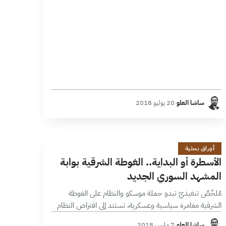
ساشا العلو
·
20 يوليو 2018
ا
21 دقائق
أوراق بحثية
الأسطرة أو البداية.. الغوطة الشرقية بوابة
المشهد السوري الجديد
مُلخّصٌ تنفيذيّ تبدو حملة موسكو والنظام على الغوطة
الشرقية مغامرة سياسية وعسكرية، تستند إلى افتراض النظام
بأنه الأقوى على الأرض، مستفيداً من فائض القوى الذي
ساشا العلو
·
7 مارس 2018