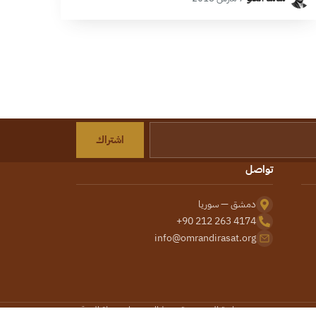
ولدته اتفاقات خفض التصعيد، وافتراض…
اشتراك
تواصل
دمشق — سوريا
+90 212 263 4174
info@omrandirasat.org
سياسة الخصوصية
شروط الاستخدام
خريطة الموقع