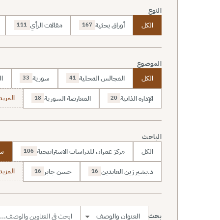
النوع
الكل
أوراق بحثية
مقالات الرأي
111
167
الموضوع
الكل
المجالس المحلية
سورية
ال
33
41
الإدارة الذاتية
المعارضة السورية
المزيد (70
18
20
الباحث
الكل
مركز عمران للدراسات الاستراتيجية
سا
106
د.بشير زين العابدين
حسن جابر
المزيد (7
16
16
بحث