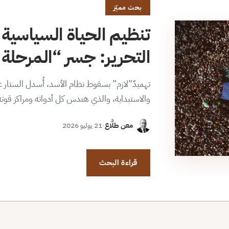
بحث مميّز
تنظيم الحياة السياسية 
التحرير: جسر “المرحلة ا
تهميدٌ”لازم” بسقوط نظام الأسد، أُسدل الستار عن
والاستبداية، والذي هندس كل أدواته ومراكز قوت
معن طلَّاع
·
21 يوليو 2026
قراءة البحث